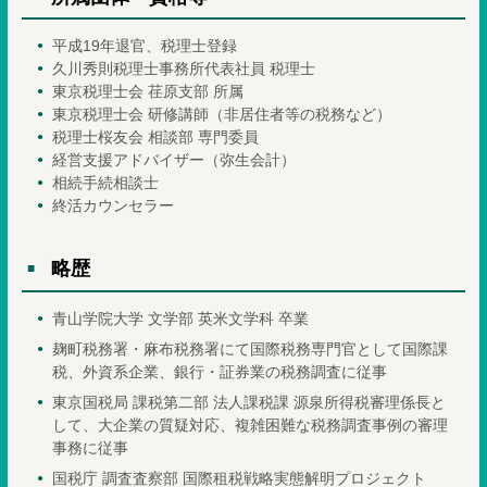
平成19年退官、税理士登録
久川秀則税理士事務所代表社員 税理士
東京税理士会 荏原支部 所属
東京税理士会 研修講師（非居住者等の税務など）
税理士桜友会 相談部 専門委員
経営支援アドバイザー（弥生会計）
相続手続相談士
終活カウンセラー
略歴
青山学院大学 文学部 英米文学科 卒業
麹町税務署・麻布税務署にて国際税務専門官として国際課
税、外資系企業、銀行・証券業の税務調査に従事
東京国税局 課税第二部 法人課税課 源泉所得税審理係長と
して、大企業の質疑対応、複雑困難な税務調査事例の審理
事務に従事
国税庁 調査査察部 国際租税戦略実態解明プロジェクト