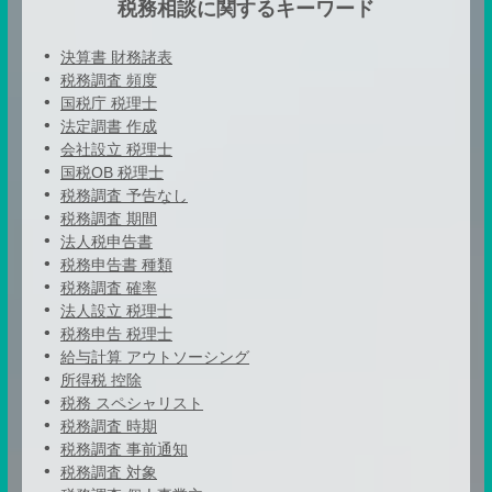
税務相談に関するキーワード
決算書 財務諸表
税務調査 頻度
国税庁 税理士
法定調書 作成
会社設立 税理士
国税OB 税理士
税務調査 予告なし
税務調査 期間
法人税申告書
税務申告書 種類
税務調査 確率
法人設立 税理士
税務申告 税理士
給与計算 アウトソーシング
所得税 控除
税務 スペシャリスト
税務調査 時期
税務調査 事前通知
税務調査 対象