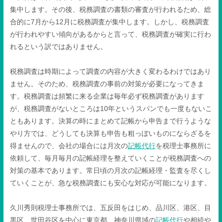
集中します。その後、税務調査の書類の審査が行われるため、総
合的に7月から12月に税務調査が集中します。しかし、税務調査
が行われやすい傾向があるからと言って、税務調査が確実に行わ
れるという訳ではありません。
税務調査は時期によって調査の内容が大きく変わるわけではあり
ません。そのため、税務調査の事前の対策が必要になってきま
す。税務調査は頻繁に来る企業は毎年必ず税務調査があります
が、税務調査がないところは10年というスパンでも一度もないこ
ともあります。決算の時にまとめて記帳から申告まで行うような
やり方では、どうしても決算も申告も粗っぽいものにならざるを
得ませんので、会社の場合には月次の
記帳代行
を税理士事務所に
依頼して、毎月毎月の記帳経理を整えていくことが税務調査への
対策の基本であります。常日頃の月次の記帳経理・監査を尽くし
ていくことが、急な税務調査にも安心な対応が可能になります。
久川秀則税理士事務所では、五反田をはじめ、品川区、港区、目
黒区、世田谷区を中心に東京都、神奈川県域の
記帳代行
や相続や