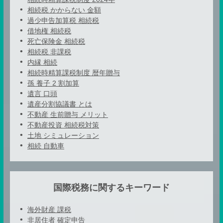
相続税 かからない 金額
過少申告加算税 相続税
借地権 相続税
死亡保険金 相続税
相続税 非課税
内縁 相続
相続時精算課税制度 暦年贈与
孫 養子 2 割加算
遺言 口頭
遺産分割協議書 とは
不動産 生前贈与 メリット
不動産投資 相続税対策
土地 シミュレーション
相続 自動車
国際税務に関するキーワード
海外財産 課税
非居住者 確定申告