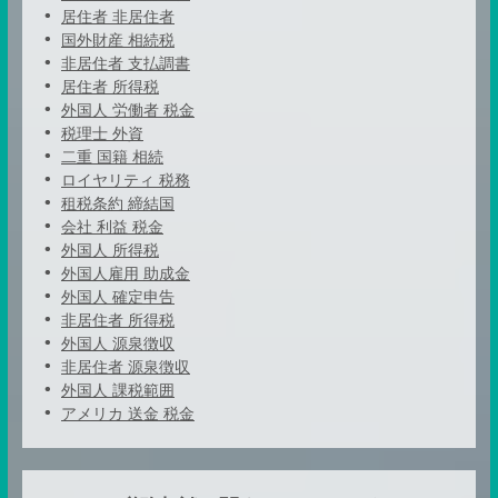
居住者 非居住者
国外財産 相続税
非居住者 支払調書
居住者 所得税
外国人 労働者 税金
税理士 外資
二重 国籍 相続
ロイヤリティ 税務
租税条約 締結国
会社 利益 税金
外国人 所得税
外国人雇用 助成金
外国人 確定申告
非居住者 所得税
外国人 源泉徴収
非居住者 源泉徴収
外国人 課税範囲
アメリカ 送金 税金