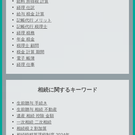
給料 所得税 計算
経理 仕訳
給与 税金 計算
記帳代行 メリット
記帳代行 税理士
経理 税務
年金 税金
税理士 顧問
税金 計算 期間
電子 帳簿
経理 仕事
相続に関するキーワード
生前贈与 手続き
生前贈与 相続 不動産
遺産 相続 控除 金額
一次相続 二次相続
相続税 2 割加算
相続時精算課税制度 2024年