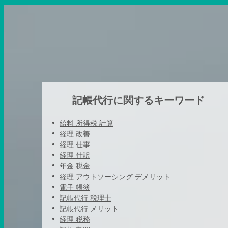
記帳代行に関するキーワード
給料 所得税 計算
経理 改善
経理 仕事
経理 仕訳
年金 税金
経理 アウトソーシング デメリット
電子 帳簿
記帳代行 税理士
記帳代行 メリット
経理 税務