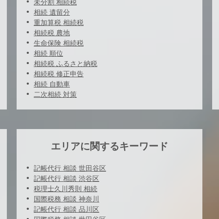
未分割 相続税
相続 遺留分
重加算税 相続税
相続税 農地
生命保険 相続税
相続 順位
相続税 ふるさと納税
相続税 修正申告
相続 自動車
二次相続 対策
エリアに関するキーワード
記帳代行 相談 世田谷区
記帳代行 相談 渋谷区
税理士久川秀則 相続
国際税務 相談 神奈川
記帳代行 相談 品川区