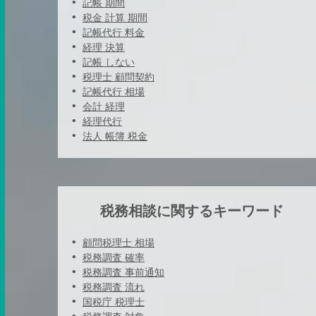
記帳 期間
税金 計算 期間
記帳代行 料金
経理 決算
記帳 しない
税理士 顧問契約
記帳代行 相場
会計 経理
経理代行
法人 帳簿 税金
税務相談に関するキーワード
顧問税理士 相場
税務調査 確率
税務調査 事前通知
税務調査 流れ
国税庁 税理士