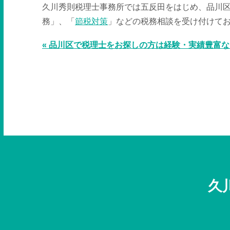
久川秀則税理士事務所では五反田をはじめ、品川
務」、「
節税対策
」などの税務相談を受け付けて
« 品川区で税理士をお探しの方は経験・実績豊富
久