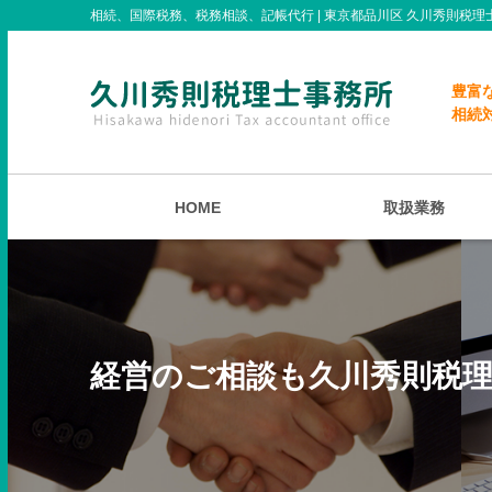
相続、国際税務、税務相談、記帳代行 | 東京都品川区 久川秀則税理
豊富
相続
HOME
取扱業務
経営のご相談も久川秀則税