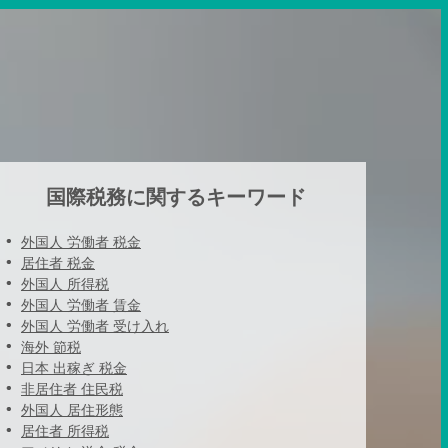
国際税務に関するキーワード
外国人 労働者 税金
居住者 税金
外国人 所得税
外国人 労働者 賃金
外国人 労働者 受け入れ
海外 節税
日本 出稼ぎ 税金
非居住者 住民税
外国人 居住形態
居住者 所得税