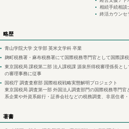
経営支援アド
相続手続相談
終活カウンセ
略歴
青山学院大学 文学部 英米文学科 卒業
麹町税務署・麻布税務署にて国際税務専門官として国際課税
東京国税局 課税第二部 法人課税課 源泉所得税審理係長と
の審理事務に従事
国税庁 調査査察部 国際租税戦略実態解明プロジェクト
東京国税局 調査第一部 外国法人調査部門の国際税務専門
系企業や外資系銀行・証券会社などの税務調査、非居住者・
著書