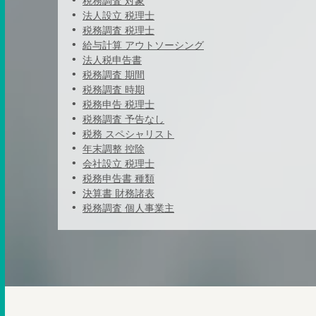
税務調査 対象
法人設立 税理士
税務調査 税理士
給与計算 アウトソーシング
法人税申告書
税務調査 期間
税務調査 時期
税務申告 税理士
税務調査 予告なし
税務 スペシャリスト
年末調整 控除
会社設立 税理士
税務申告書 種類
決算書 財務諸表
税務調査 個人事業主