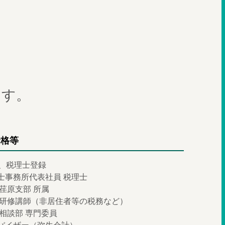
ます。
資格等
官、税理士登録
士事務所代表社員 税理士
荏原支部 所属
 研修講師（非居住者等の税務など）
相談部 専門委員