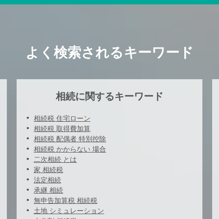
よく検索されるキーワード
相続に関するキーワード
相続税 住宅ローン
相続税 取得費加算
相続税 配偶者 特別控除
相続税 かからない 場合
二次相続 とは
家 相続税
法定相続
承継 相続
無申告加算税 相続税
土地 シミュレーション