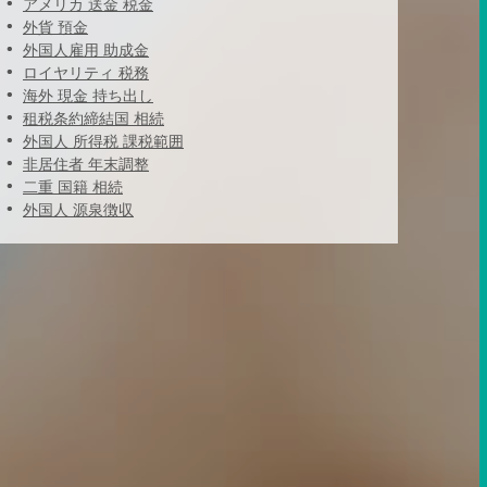
アメリカ 送金 税金
外貨 預金
外国人雇用 助成金
ロイヤリティ 税務
海外 現金 持ち出し
租税条約締結国 相続
外国人 所得税 課税範囲
非居住者 年末調整
二重 国籍 相続
外国人 源泉徴収