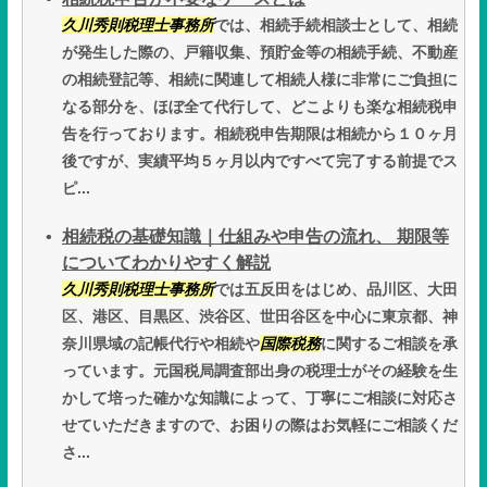
久川秀則税理士事務所
では、相続手続相談士として、相続
が発生した際の、戸籍収集、預貯金等の相続手続、不動産
の相続登記等、相続に関連して相続人様に非常にご負担に
なる部分を、ほぼ全て代行して、どこよりも楽な相続税申
告を行っております。相続税申告期限は相続から１０ヶ月
後ですが、実績平均５ヶ月以内ですべて完了する前提でス
ピ...
相続税の基礎知識｜仕組みや申告の流れ、 期限等
についてわかりやすく解説
久川秀則税理士事務所
では五反田をはじめ、品川区、大田
区、港区、目黒区、渋谷区、世田谷区を中心に東京都、神
奈川県域の記帳代行や相続や
国際税務
に関するご相談を承
っています。元国税局調査部出身の税理士がその経験を生
かして培った確かな知識によって、丁寧にご相談に対応さ
せていただきますので、お困りの際はお気軽にご相談くだ
さ...