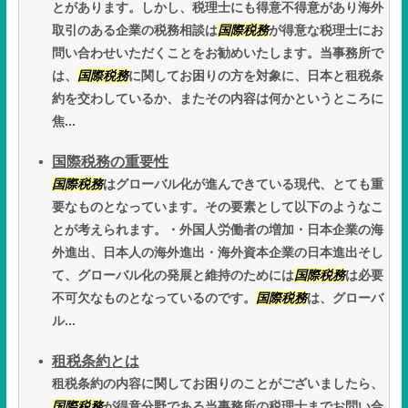
とがあります。しかし、税理士にも得意不得意があり海外
取引のある企業の税務相談は
国際税務
が得意な税理士にお
問い合わせいただくことをお勧めいたします。当事務所で
は、
国際税務
に関してお困りの方を対象に、日本と租税条
約を交わしているか、またその内容は何かというところに
焦...
国際税務の重要性
国際税務
はグローバル化が進んできている現代、とても重
要なものとなっています。その要素として以下のようなこ
とが考えられます。・外国人労働者の増加・日本企業の海
外進出、日本人の海外進出・海外資本企業の日本進出そし
て、グローバル化の発展と維持のためには
国際税務
は必要
不可欠なものとなっているのです。
国際税務
は、グローバ
ル...
租税条約とは
租税条約の内容に関してお困りのことがございましたら、
国際税務
が得意分野である当事務所の税理士までお問い合