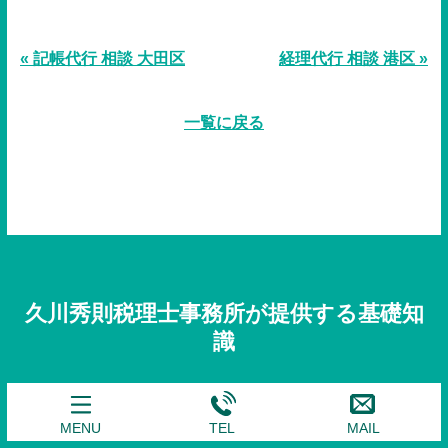
« 記帳代行 相談 大田区
経理代行 相談 港区 »
一覧に戻る
久川秀則税理士事務所が提供する基礎知
識
MENU
TEL
MAIL