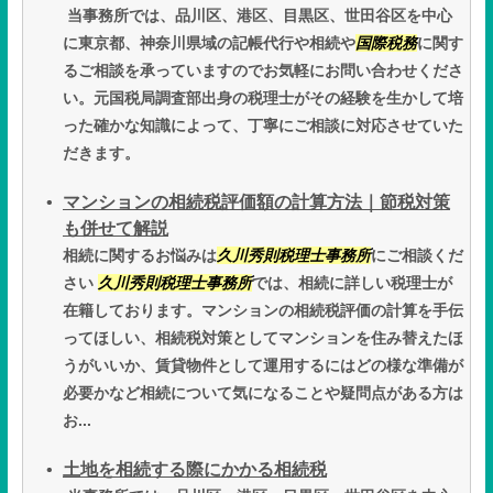
当事務所では、品川区、港区、目黒区、世田谷区を中心
に東京都、神奈川県域の記帳代行や相続や
国際税務
に関す
るご相談を承っていますのでお気軽にお問い合わせくださ
い。元国税局調査部出身の税理士がその経験を生かして培
った確かな知識によって、丁寧にご相談に対応させていた
だきます。
マンションの相続税評価額の計算方法｜節税対策
も併せて解説
相続に関するお悩みは
久川秀則税理士事務所
にご相談くだ
さい
久川秀則税理士事務所
では、相続に詳しい税理士が
在籍しております。マンションの相続税評価の計算を手伝
ってほしい、相続税対策としてマンションを住み替えたほ
うがいいか、賃貸物件として運用するにはどの様な準備が
必要かなど相続について気になることや疑問点がある方は
お...
土地を相続する際にかかる相続税