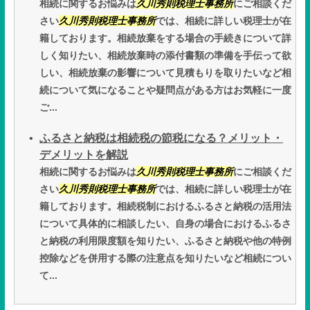
相続に関するお悩みは
久川秀則税理士事務所
にご相談くだ
さい
久川秀則税理士事務所
では、相続に詳しい税理士が在
籍しております。相続放棄をする場合の手続きについて詳
しく知りたい、相続放棄時の添付書類の準備を手伝って欲
しい、相続放棄の影響について見積もりを取りたいなど相
続について気になることや疑問点がある方はお気軽に一度
ご...
ふるさと納税は相続税の節税になる？メリット・
デメリットを解説
相続に関するお悩みは
久川秀則税理士事務所
にご相談くだ
さい
久川秀則税理士事務所
では、相続に詳しい税理士が在
籍しております。相続税制におけるふるさと納税の活用法
について具体的に相談したい、自身の場合におけるふるさ
と納税の利用限度額を知りたい、ふるさと納税や他の特例
控除などを併用する際の注意点を知りたいなど相続につい
て...