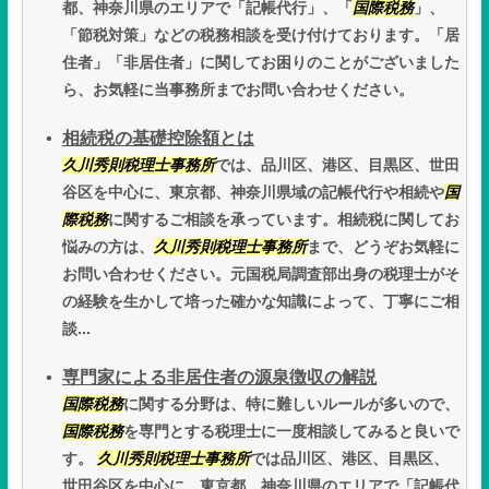
都、神奈川県のエリアで「記帳代行」、「
国際税務
」、
「節税対策」などの税務相談を受け付けております。「居
住者」「非居住者」に関してお困りのことがございました
ら、お気軽に当事務所までお問い合わせください。
相続税の基礎控除額とは
久川秀則税理士事務所
では、品川区、港区、目黒区、世田
谷区を中心に、東京都、神奈川県域の記帳代行や相続や
国
際税務
に関するご相談を承っています。相続税に関してお
悩みの方は、
久川秀則税理士事務所
まで、どうぞお気軽に
お問い合わせください。元国税局調査部出身の税理士がそ
の経験を生かして培った確かな知識によって、丁寧にご相
談...
専門家による非居住者の源泉徴収の解説
国際税務
に関する分野は、特に難しいルールが多いので、
国際税務
を専門とする税理士に一度相談してみると良いで
す。
久川秀則税理士事務所
では品川区、港区、目黒区、
世田谷区を中心に、東京都、神奈川県のエリアで「記帳代