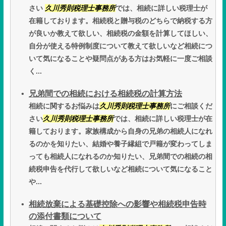
さい
久川秀則税理士事務所
では、相続に詳しい税理士が
在籍しております。相続税と贈与税のどちらで納税する方
が良いか教えて欲しい、相続税の金額を計算してほしい、
自分が使える特例制度について教えて欲しいなど相続につ
いて気になることや疑問点がある方はお気軽に一度ご相談
く...
兄弟間での相続における相続税の計算方法
相続に関するお悩みは
久川秀則税理士事務所
にご相談くだ
さい
久川秀則税理士事務所
では、相続に詳しい税理士が在
籍しております。家族構成から自身の兄弟の相続人になれ
るのかを知りたい、結婚や養子縁組で戸籍が変わってしま
っても相続人になれるのか知りたい、兄弟間での相続の相
続税申告を代行して欲しいなど相続について気になること
や...
相続放棄による基礎控除への影響や相続税申告時
の添付書類について