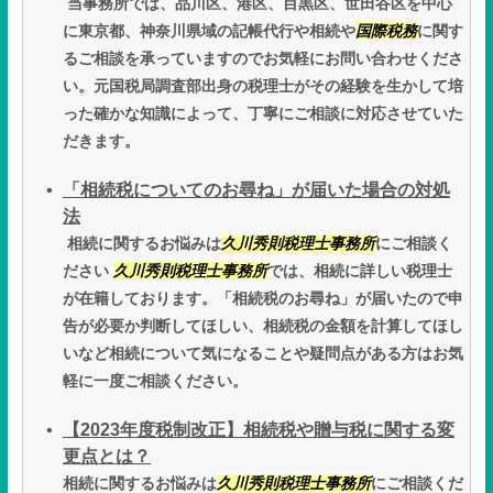
当事務所では、品川区、港区、目黒区、世田谷区を中心
に東京都、神奈川県域の記帳代行や相続や
国際税務
に関す
るご相談を承っていますのでお気軽にお問い合わせくださ
い。元国税局調査部出身の税理士がその経験を生かして培
った確かな知識によって、丁寧にご相談に対応させていた
だきます。
「相続税についてのお尋ね」が届いた場合の対処
法
相続に関するお悩みは
久川秀則税理士事務所
にご相談く
ださい
久川秀則税理士事務所
では、相続に詳しい税理士
が在籍しております。「相続税のお尋ね」が届いたので申
告が必要か判断してほしい、相続税の金額を計算してほし
いなど相続について気になることや疑問点がある方はお気
軽に一度ご相談ください。
【2023年度税制改正】相続税や贈与税に関する変
更点とは？
相続に関するお悩みは
久川秀則税理士事務所
にご相談くだ