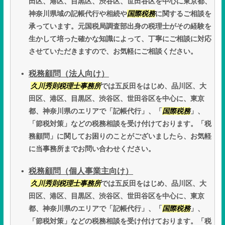
田区、港区、目黒区、渋谷区、世田谷区を中心に東京都、
神奈川県域の記帳代行や相続や
国際税務
に関するご相談を
承っています。元国税局調査部出身の税理士がその経験を
生かして培った確かな知識によって、丁寧にご相談に対応
させていただきますので、お気軽にご相談ください。
税務顧問（法人向け）
久川秀則税理士事務所
では五反田をはじめ、品川区、大
田区、港区、目黒区、渋谷区、世田谷区を中心に、東京
都、神奈川県のエリアで「記帳代行」、「
国際税務
」、
「節税対策」などの税務相談を受け付けております。「税
務顧問」に関してお困りのことがございましたら、お気軽
に当事務所までお問い合わせください。
税務顧問（個人事業主向け）
久川秀則税理士事務所
では五反田をはじめ、品川区、大
田区、港区、目黒区、渋谷区、世田谷区を中心に、東京
都、神奈川県のエリアで「記帳代行」、「
国際税務
」、
「節税対策」などの税務相談を受け付けております。「税