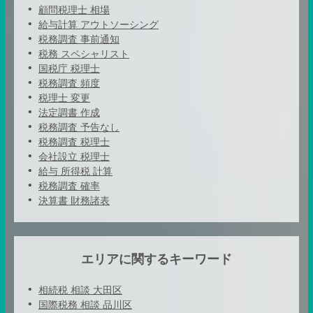
顧問税理士 相場
給与計算 アウトソーシング
税務調査 事前通知
税務 スペシャリスト
国税庁 税理士
税務調査 頻度
税理士 変更
法定調書 作成
税務調査 予告なし
税務調査 税理士
会社設立 税理士
給与 所得税 計算
税務調査 確率
決算書 財務諸表
エリアに関するキーワード
相続税 相談 大田区
国際税務 相談 品川区