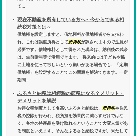
て...
現在不動産を所有している方へ～今からできる相
続税対策とは～
借地権を設定しますと、借地権料が借地権者から支払わ
れ、これは譲渡所得として
所得税
が課されますので注意が
必要です。借地権料として得られた現金は、納税後の残余
は、生前贈与等で活用できます。 将来的には子どもや孫
に土地を使って欲しいという願いがある場合でも、「定期
借地権」を設定することでこの問題を解決できます。一定
期間...
ふるさと納税は相続税の節税になる？メリット・
デメリットを解説
お得な税制度として名高いふるさと納税は、
所得税
や住民
税の控除が行われ、税負担を効果的に減らすだけではな
く、各地の特産品を受け取れるということで大変人気があ
る制度といえます。そんなふるさと納税ですが、果たして