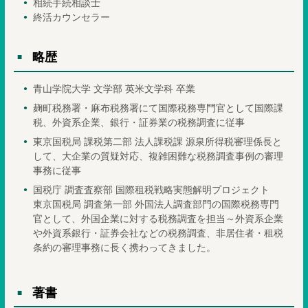
相続手続相談士
終活カウンセラー
略歴
青山学院大学 文学部 英米文学科 卒業
麹町税務署・麻布税務署にて国際税務専門官として国際課
税、外資系企業、銀行・証券業の税務調査に従事
東京国税局 課税第二部 法人課税課 源泉所得税審理係長と
して、大企業の質疑対応、複雑困難な税務調査事例の審理
事務に従事
国税庁 調査査察部 国際租税戦略実態解明プロジェクト
東京国税局 調査第一部 外国法人調査部門の国際税務専門
官として、外国企業に対する税務調査を担当～外資系企業
や外資系銀行・証券会社などの税務調査、非居住者・租税
条約の審理事務に長く携わってきました。
著書