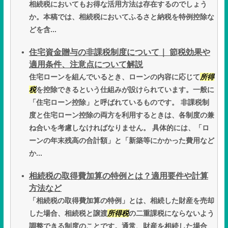
相続税においてもお得な活用方法は存在するのでしょう
か。本稿では、相続税においてふるさと納税を特例控除な
どを含...
住宅資金贈与の非課税制度について｜ 節税効果や
適用条件、注意点について解説
住宅ローンを組んでいるとき、ローンの内容に応じて
所得
税
を控除できるという仕組みが設けられています。一般に
「住宅ローン控除」と呼ばれているものです。 非課税制
度と住宅ローン控除の両方を利用するときは、各制度の兼
ね合いを考慮しなければなりません。 具体的には、「ロ
ーンの年末残高の合計額」と「新築等にかかった費用など
か...
相続税の取得費加算の特例とは？適用要件や計算
方法など
「相続税の取得費加算の特例」とは、相続した財産を売却
した場合、相続税と譲渡
所得税
の二重課税にならないよう
調整できる制度のことです。通常、財産を相続した場合