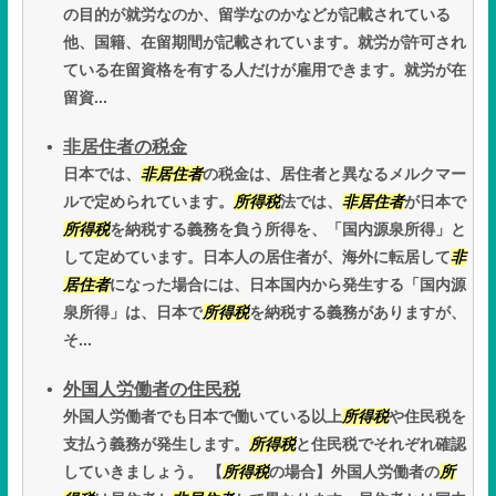
の目的が就労なのか、留学なのかなどが記載されている
他、国籍、在留期間が記載されています。就労が許可され
ている在留資格を有する人だけが雇用できます。就労が在
留資...
非居住者の税金
日本では、
非居住者
の税金は、居住者と異なるメルクマー
ルで定められています。
所得税
法では、
非居住者
が日本で
所得税
を納税する義務を負う所得を、「国内源泉所得」と
して定めています。日本人の居住者が、海外に転居して
非
居住者
になった場合には、日本国内から発生する「国内源
泉所得」は、日本で
所得税
を納税する義務がありますが、
そ...
外国人労働者の住民税
外国人労働者でも日本で働いている以上
所得税
や住民税を
支払う義務が発生します。
所得税
と住民税でそれぞれ確認
していきましょう。 【
所得税
の場合】外国人労働者の
所