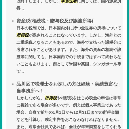
は終了します。しかし、
非居住者
に関しては、国内源泉所
得...
資産税(相続税・贈与税及び譲渡所得)
日本の税制では、日本国内外に持つ全世界の所得について
所得税
が課されることになっています。しかし、海外との
二重課税となることもあるので、海外で支払った課税分は
考慮されることがあります。また、海外の資産の相続や譲
渡等に関しても、日本国内での手続きではすべて終わらな
いこともあります。例として米国や英国、シンガポール等
で...
品川区で税理士をお探しの方は経験・実績豊富な
当事務所へ！
しかしながら、
所得税
や相続税をはじめ税金の申告は非常
に複雑である場合が多いです。例えば個人事業主であった
場合、自身で前年の1月1日から12月31日までの所得金額
などを計算し、確定申告をおこなわなければなりません。
また、通常会社員であれば、会社が年末調整をしてくれる