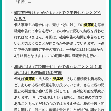
「住所」...
確定申告はいつからいつまで？申告しないとどう
なる？
個人事業主の場合には、売り上げに対しての
所得税
を毎年
確定申告にて申告を行い、その申告に応じて納税を行わな
ければなりません。今回は、確定申告の期間と申告をしな
いとどのようなことが起こるかを解説していきます。 ■確
定申告の期間確定申告の期間は、一般的には2月16日から
3月15日となります。この期間の間に確定申告を行い...
相続において税理士にしかできないこととは？ 相
続における依頼事項を整理
例えば
所得税
・法人税・
所得税
、そして相続税や贈与税な
ど、あらゆる税の問題を取り扱っています。さらに税の問
題との関連性が強い分野に関しても一部対応可能な手続が
あります。 そして税理士という資格は、単に税のプロで
あることを示すだけのものではありません。税の手続・問
題に関して、独占的に依頼を受けることが法的に認められ