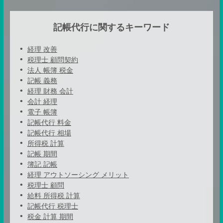
記帳代行に関するキーワード
経理 改善
税理士 顧問契約
法人 帳簿 税金
記帳 義務
経理 財務 会計
会計 経理
電子 帳簿
記帳代行 料金
記帳代行 相場
所得税 計算
記帳 期間
簿記 記帳
経理 アウトソーシング メリット
税理士 顧問
給料 所得税 計算
記帳代行 税理士
税金 計算 期間