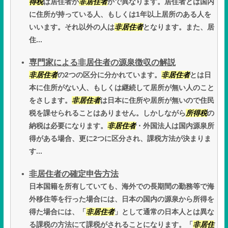
得税
は居住者か
非居住者
かで異なります。居住者とは国内
に住所が持っている人、もしくは1年以上居所のある人を
いいます。それ以外の人は
非居住者
となります。また、居
住...
専門家による非居住者の源泉徴収の解説
非居住者
の2つの区分に分かれています。
非居住者
とは日
本に住所がない人、もしくは継続して居所が無い人のこと
をさします。
非居住者
は日本に住所や居所が無いので住民
税を課せられることはありません。しかしながら
所得税
の
納税は必要になります。
非居住者
・外国法人は国内源泉所
得がある場合、更に2つに区分され、課税方法が決まりま
す...
非居住者の確定申告方法
日本国籍を所有していても、海外での長期間の勤務等で海
外移住等を行った場合には、日本の国内の源泉から所得を
得た場合には、「
非居住者
」として通常の日本人とは異な
る課税の方法にて課税がされることになります。「
非居住