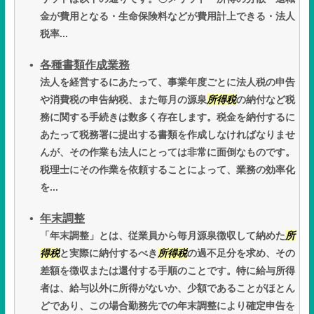
金が費用となる・生命保険料などが費用計上できる・法人
税率...
各種書類作成業務
法人を経営するにあたって、事業年度ごとに法人税の申告
や消費税の申告納税、また毎月の源泉
所得税
の納付など税
務に関する手続きは数多く存在します。税金を納付するに
あたって税務署に提出する書類を作成しなければなりませ
んが、その作業も法人にとっては非常に面倒なものです。
税理士にその作業を依頼することによって、業務の効率化
を...
年末調整
「年末調整」とは、従業員から毎月源泉徴収して納めた
所
得税
と実際に納付するべき
所得税
の過不足分を求め、その
差額を徴収または還付する手順のことです。特に給与所得
者は、給与以外に所得がないか、少額であることがほとん
どであり、この場合勤務先での年末調整により確定申告を