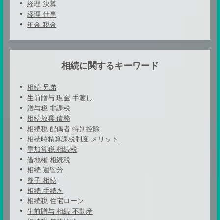
経理 決算
経理 仕事
年金 税金
相続に関するキーワード
相続 兄弟
生前贈与 現金 手渡し
贈与税 非課税
相続放棄 債務
相続税 配偶者 特別控除
相続時精算課税制度 メリット
重加算税 相続税
借地権 相続税
相続 遺留分
養子 相続
相続 手続き
相続税 住宅ローン
生前贈与 相続 不動産