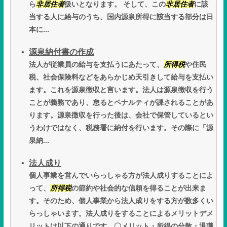
ら
非居住者
扱いとなります。 そして、この
非居住者
に該
当する人に給与のうち、国内源泉所得に該当する部分は日
本に...
源泉納付書の作成
法人が従業員の給与を支払うにあたって、
所得税
や住民
税、社会保険料などをあらかじめ天引きして給与を支払い
ます。これを源泉徴収と言います。法人は源泉徴収を行う
ことが義務であり、怠るとペナルティが課されることがあ
ります。源泉徴収を行った後は、会社で保管しているとい
うわけではなく、税務署に納付を行います。その際に「源
泉納...
法人成り
個人事業を営んでいらっしゃる方が法人成りすることによ
って、
所得税
の節約や社会的な信頼を得ることが出来ま
す。そのため、個人事業から法人成りをする方が数多くい
らっしゃいます。法人成りをすることによるメリットデメ
リットは以下の通りです。〇メリット・所得の分散・退職