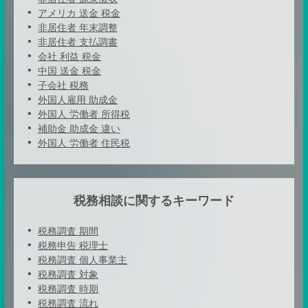
アメリカ 送金 税金
非居住者 年末調整
非居住者 支払調書
会社 利益 税金
中国 送金 税金
子会社 税務
外国人雇用 助成金
外国人 労働者 所得税
補助金 助成金 違い
外国人 労働者 住民税
税務相談に関するキーワード
税務調査 期間
税務申告 税理士
税務調査 個人事業主
税務調査 対象
税務調査 時期
税務調査 流れ