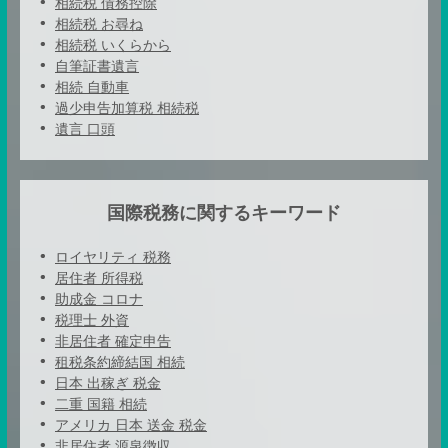
相続税 債務控除
相続税 お尋ね
相続税 いくらから
自筆証書遺言
相続 自動車
過少申告加算税 相続税
遺言 口頭
国際税務に関するキーワード
ロイヤリティ 税務
居住者 所得税
助成金 コロナ
税理士 外資
非居住者 確定申告
租税条約締結国 相続
日本 出稼ぎ 税金
二重 国籍 相続
アメリカ 日本 送金 税金
非居住者 源泉徴収