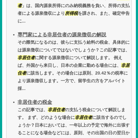
者
」は、国内源泉所得にのみ納税義務を負い、所得の支払
者による源泉徴収により
所得税
を課され、また、確定申告
に...
専門家による非居住者の源泉徴収の解説
その際気になるのは、彼らに支払う給料の税金、具体的に
は源泉徴収についてではないでしょうか？この記事では、
非居住者
に関する源泉徴収について解説します。 例え
ば、外国から来日し、日本の企業に勤める場合には、
非居
住者
に該当します。その場合には原則、20.42％の税率に
より源泉徴収します。一方で、留学生の方をアルバイト
採...
非居住者の税金
この記事では、
非居住者
の支払う税金について解説しま
す。 まず、どのような場合に
非居住者
に該当するのでし
ょうか？日本においては、一年以上の予定で海外に出張す
ることになる場合などには、原則、その出国の日の翌日か