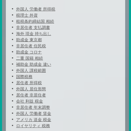
外国人 労働者 所得税
税理士 外資
租税条約締結国 相続
非居住者 支払調書
海外 現金 持ち出し
助成金 東京都
非居住者 住民税
助成金 コロナ
二重 国籍 相続
補助金 助成金 違い
外国人 課税範囲
国際税務
居住者 所得税
外国人 居住形態
居住者 非居住者
会社 利益 税金
非居住者 年末調整
外国人 労働者 賃金
アメリカ 送金 税金
ロイヤリティ 税務