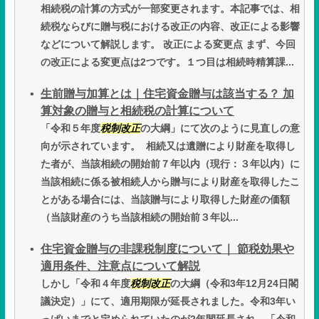
相続税の計算の方式が一部変更されます。本記事では、相
続税ならびに贈与税における改正の内容、改正による影響
などについて解説します。 改正による変更点 まず、今回
の改正による変更点は2つです。１つ目は相続時精算課...
生前贈与加算とは｜住宅資金贈与は該当する？ 加
算対象の贈与と相続税の計算について
「令和５年度
税制改正
の大綱」にて次のように見直しの意
向が示されています。 相続又は遺贈により財産を取得し
た者が、当該相続の開始前７年以内（現行：３年以内）に
当該相続に係る被相続人から贈与により財産を取得したこ
とがある場合には、当該贈与により取得した財産の価額
（当該財産のうち当該相続の開始前３年以...
住宅資金贈与の非課税制度について｜ 節税効果や
適用条件、注意点について解説
しかし「令和４年度
税制改正
の大綱（令和3年12月24日閣
議決定）」にて、適用期限が延長されました。令和3年い