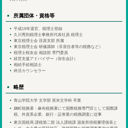
所属団体・資格等
平成19年退官、税理士登録
久川秀則税理士事務所代表社員 税理士
東京税理士会 荏原支部 所属
東京税理士会 研修講師（非居住者等の税務など）
税理士桜友会 相談部 専門委員
経営支援アドバイザー（弥生会計）
相続手続相談士
終活カウンセラー
略歴
青山学院大学 文学部 英米文学科 卒業
麹町税務署・麻布税務署にて国際税務専門官として国際課
税、外資系企業、銀行・証券業の税務調査に従事
東京国税局 課税第二部 法人課税課 源泉所得税審理係長と