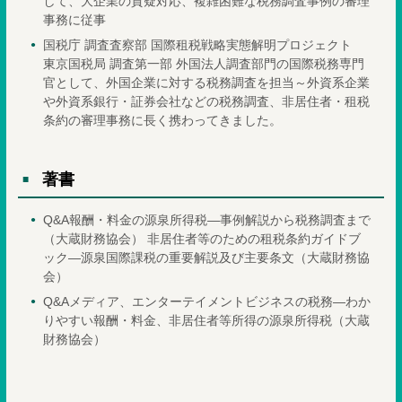
して、大企業の質疑対応、複雑困難な税務調査事例の審理
事務に従事
国税庁 調査査察部 国際租税戦略実態解明プロジェクト
東京国税局 調査第一部 外国法人調査部門の国際税務専門
官として、外国企業に対する税務調査を担当～外資系企業
や外資系銀行・証券会社などの税務調査、非居住者・租税
条約の審理事務に長く携わってきました。
著書
Q&A報酬・料金の源泉所得税―事例解説から税務調査まで
（大蔵財務協会） 非居住者等のための租税条約ガイドブ
ック―源泉国際課税の重要解説及び主要条文（大蔵財務協
会）
Q&Aメディア、エンターテイメントビジネスの税務―わか
りやすい報酬・料金、非居住者等所得の源泉所得税（大蔵
財務協会）