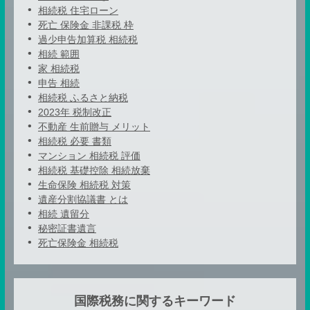
相続税 住宅ローン
死亡 保険金 非課税 枠
過少申告加算税 相続税
相続 範囲
家 相続税
申告 相続
相続税 ふるさと納税
2023年 税制改正
不動産 生前贈与 メリット
相続税 必要 書類
マンション 相続税 評価
相続税 基礎控除 相続放棄
生命保険 相続税 対策
遺産分割協議書 とは
相続 遺留分
秘密証書遺言
死亡保険金 相続税
国際税務に関するキーワード