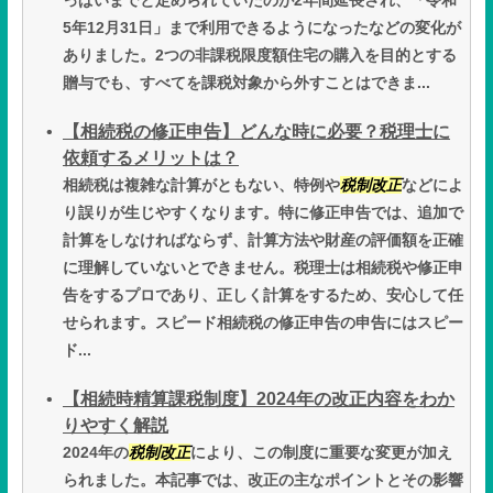
っぱいまでと定められていたのが2年間延長され、「令和
5年12月31日」まで利用できるようになったなどの変化が
ありました。2つの非課税限度額住宅の購入を目的とする
贈与でも、すべてを課税対象から外すことはできま...
【相続税の修正申告】どんな時に必要？税理士に
依頼するメリットは？
相続税は複雑な計算がともない、特例や
税制改正
などによ
り誤りが生じやすくなります。特に修正申告では、追加で
計算をしなければならず、計算方法や財産の評価額を正確
に理解していないとできません。税理士は相続税や修正申
告をするプロであり、正しく計算をするため、安心して任
せられます。スピード相続税の修正申告の申告にはスピー
ド...
【相続時精算課税制度】2024年の改正内容をわか
りやすく解説
2024年の
税制改正
により、この制度に重要な変更が加え
られました。本記事では、改正の主なポイントとその影響