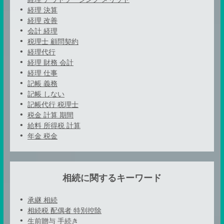
経理 決算
経理 改善
会計 経理
税理士 顧問契約
経理代行
経理 財務 会計
経理 仕事
記帳 義務
記帳 しない
記帳代行 税理士
税金 計算 期間
給料 所得税 計算
年金 税金
相続に関するキーワード
承継 相続
相続税 配偶者 特別控除
生前贈与 手続き