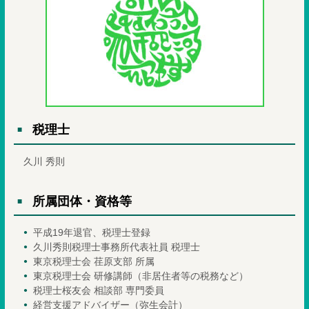
税理士
久川 秀則
所属団体・資格等
平成19年退官、税理士登録
久川秀則税理士事務所代表社員 税理士
東京税理士会 荏原支部 所属
東京税理士会 研修講師（非居住者等の税務など）
税理士桜友会 相談部 専門委員
経営支援アドバイザー（弥生会計）