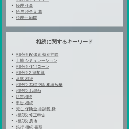
経理 仕事
給与 税金 計算
税理士 顧問
相続に関するキーワード
相続税 配偶者 特別控除
土地 シミュレーション
相続税 住宅ローン
相続税 2 割加算
承継 相続
相続税 基礎控除 相続放棄
相続税 お尋ね
法定相続
申告 相続
死亡 保険金 非課税 枠
相続税 修正申告
相続税 農地
銀行 相続 書類