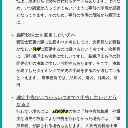
性上、抜き打ちで突然行われるケースもあります。そのた
め、いつ調査が入ってきてもいいように事前の準備が必要
となってきます。そのため、事前の準備の段階から税理士
に...
顧問税理士を変更したい方へ
税理士変更の際に注意すべき点としては、決算月など税務
が忙しい
時期
に変更するのは避けるという点です。決算月
は、現行税理士も決算に忙しいですし、新税理士も他の顧
問先会社の決算に忙しい可能性もあります。そこで、決算
が終了したタイミングで変更の手続をするのが適している
といえます。 当事務所では、品川区、港区、目黒区、世
田...
確定申告はいつからいつまで？申告しないとどう
なる？
行わない場合には、
税務調査
の後に「無申告加算税」や重
度な過失や故意により申告を行わなかった場合には、「重
加算税」が課される場合もあります。 久川秀則税理士事