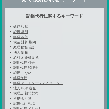
記帳代行に関するキーワード
経理 決算
記帳 期間
経理 改善
税金 計算 期間
経理 財務 会計
法人 節税
給料 所得税 計算
記帳代行 料金
記帳代行 税理士
記帳 しない
経理代行
経理 アウトソーシング メリット
法人 帳簿 税金
税理士 顧問契約
所得税 計算
記帳代行 相場
記帳代行 メリット