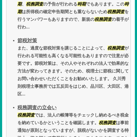
期
、
税務調査
の予告が行われる
時期
でもあります。この
時
期
は所得税の確定申告期間とも重ならないため
税務調査
を
行うマンパワーもありますので、新規の
税務調査
の着手が
行わ...
節税対策
また、過度な節税対策を講じることによって、
税務調査
が
行われる可能性も高くなる可能性もありますので注意が必
要です。節税対策は、その人やそれぞれの法人で効果的な
方法が変わってきます。そのため、税理士に節税に関して
お問い合わせいただくことをお勧めいたします。 久川秀
則税理士事務所では五反田をはじめ、品川区、大田区、港
区...
税務調査の立会い
税務調査
では、法人の帳簿等をチェックし納めるべき税金
を納めているかということを確認します。
税務調査
は事前
通知が原則となっていますが、脱税がないかを調査する特