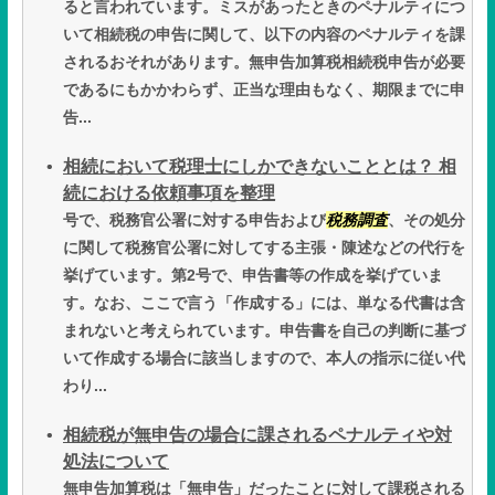
ると言われています。ミスがあったときのペナルティにつ
いて相続税の申告に関して、以下の内容のペナルティを課
されるおそれがあります。無申告加算税相続税申告が必要
であるにもかかわらず、正当な理由もなく、期限までに申
告...
相続において税理士にしかできないこととは？ 相
続における依頼事項を整理
号で、税務官公署に対する申告および
税務調査
、その処分
に関して税務官公署に対してする主張・陳述などの代行を
挙げています。第2号で、申告書等の作成を挙げていま
す。なお、ここで言う「作成する」には、単なる代書は含
まれないと考えられています。申告書を自己の判断に基づ
いて作成する場合に該当しますので、本人の指示に従い代
わり...
相続税が無申告の場合に課されるペナルティや対
処法について
無申告加算税は「無申告」だったことに対して課税される