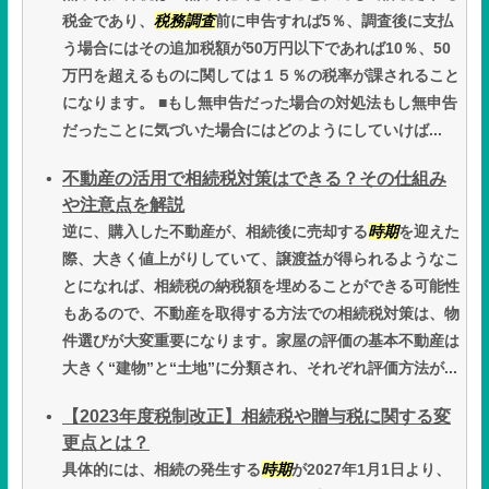
税金であり、
税務調査
前に申告すれば5％、調査後に支払
う場合にはその追加税額が50万円以下であれば10％、50
万円を超えるものに関しては１５％の税率が課されること
になります。 ■もし無申告だった場合の対処法もし無申告
だったことに気づいた場合にはどのようにしていけば...
不動産の活用で相続税対策はできる？その仕組み
や注意点を解説
逆に、購入した不動産が、相続後に売却する
時期
を迎えた
際、大きく値上がりしていて、譲渡益が得られるようなこ
とになれば、相続税の納税額を埋めることができる可能性
もあるので、不動産を取得する方法での相続税対策は、物
件選びが大変重要になります。家屋の評価の基本不動産は
大きく“建物”と“土地”に分類され、それぞれ評価方法が...
【2023年度税制改正】相続税や贈与税に関する変
更点とは？
具体的には、相続の発生する
時期
が2027年1月1日より、