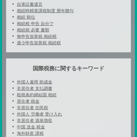
自筆証書遺言
相続時精算課税制度 暦年贈与
相続 順位
相続税 申告 自分で
相続税 必要 書類
無申告加算税 相続税
過少申告加算税 相続税
国際税務に関するキーワード
外国人雇用 助成金
非居住者 支払調書
租税条約締結国 相続
居住者 税金
非居住者 住民税
外国人 労働者 受け入れ
非居住者 源泉徴収
中国 送金 税金
海外財産 課税