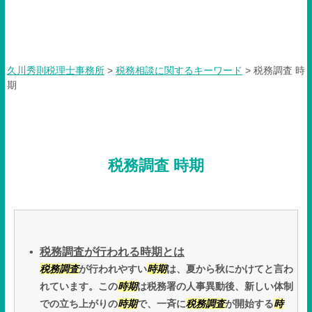
税務調査 時期
久川秀則税理士事務所
>
税務相談に関するキーワード
>
税務調査 時
期
税務調査 時期
税務調査が行われる時期とは
税務調査
が行われやすい
時期
は、夏から秋にかけてと言わ
れています。この
時期
は税務署の人事異動後、新しい体制
での立ち上がりの
時期
で、一斉に
税務調査
が開始する
時