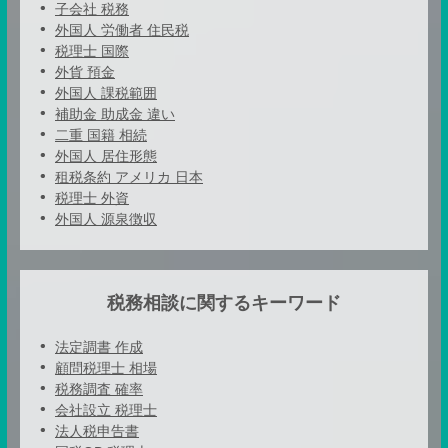
子会社 税務
外国人 労働者 住民税
税理士 国際
外貨 預金
外国人 課税範囲
補助金 助成金 違い
二重 国籍 相続
外国人 居住形態
租税条約 アメリカ 日本
税理士 外資
外国人 源泉徴収
税務相談に関するキーワード
法定調書 作成
顧問税理士 相場
税務調査 確率
会社設立 税理士
法人税申告書