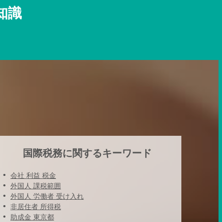
知識
国際税務に関するキーワード
会社 利益 税金
外国人 課税範囲
外国人 労働者 受け入れ
非居住者 所得税
助成金 東京都