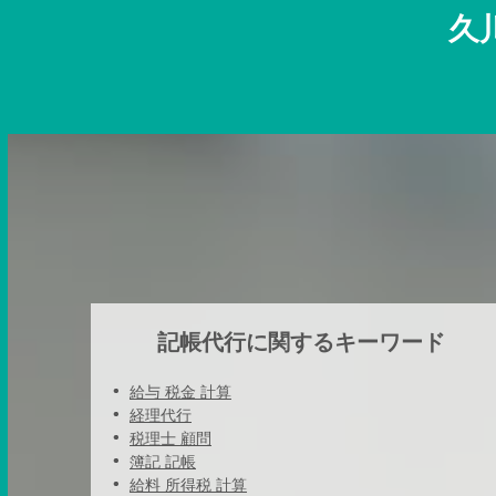
久
記帳代行に関するキーワード
給与 税金 計算
経理代行
税理士 顧問
簿記 記帳
給料 所得税 計算