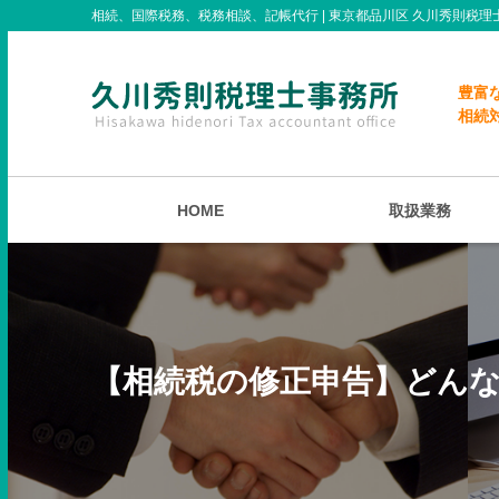
相続、国際税務、税務相談、記帳代行 | 東京都品川区 久川秀則税理
豊富
相続
HOME
取扱業務
【相続税の修正申告】どん