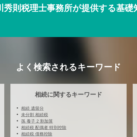
川秀則税理士事務所が提供する基礎
よく検索されるキーワード
相続に関するキーワード
相続 遺留分
未分割 相続税
孫 養子 2 割加算
相続税 配偶者 特別控除
相続税 債務控除