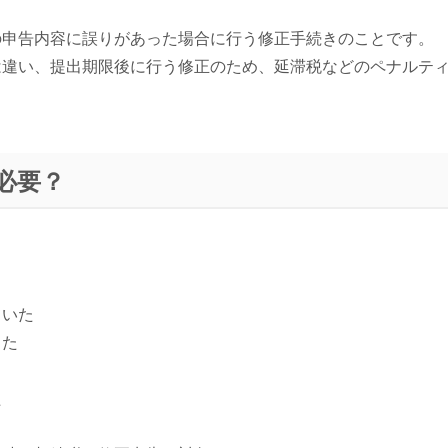
の申告内容に誤りがあった場合に行う修正手続きのことです。
は違い、提出期限後に行う修正のため、延滞税などのペナルテ
必要？
。
ていた
った
た