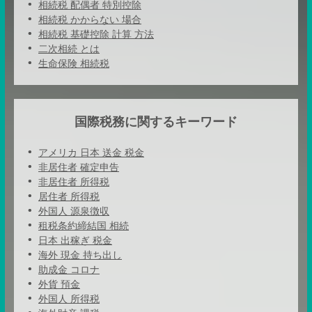
相続税 配偶者 特別控除
相続税 かからない 場合
相続税 基礎控除 計算 方法
二次相続 とは
生命保険 相続税
国際税務に関するキーワード
アメリカ 日本 送金 税金
非居住者 確定申告
非居住者 所得税
居住者 所得税
外国人 源泉徴収
租税条約締結国 相続
日本 出稼ぎ 税金
海外 現金 持ち出し
助成金 コロナ
外貨 預金
外国人 所得税