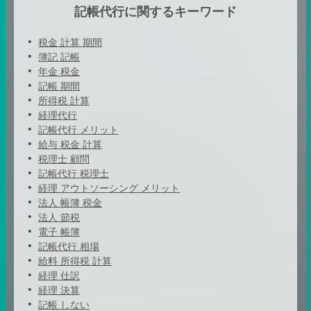
記帳代行に関するキーワード
税金 計算 期間
簿記 記帳
年金 税金
記帳 期間
所得税 計算
経理代行
記帳代行 メリット
給与 税金 計算
税理士 顧問
記帳代行 税理士
経理 アウトソーシング メリット
法人 帳簿 税金
法人 節税
電子 帳簿
記帳代行 相場
給料 所得税 計算
経理 仕訳
経理 決算
記帳 しない