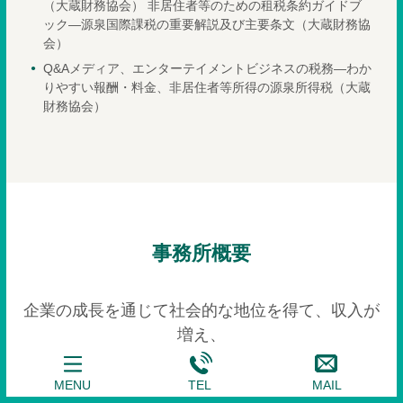
（大蔵財務協会） 非居住者等のための租税条約ガイドブ
ック―源泉国際課税の重要解説及び主要条文（大蔵財務協
会）
Q&Aメディア、エンターテイメントビジネスの税務―わか
りやすい報酬・料金、非居住者等所得の源泉所得税（大蔵
財務協会）
事務所概要
企業の成長を通じて社会的な地位を得て、収入が
増え、
やがて自己実現にいたるまでのお手伝いをいたし
ます。
MENU
TEL
MAIL