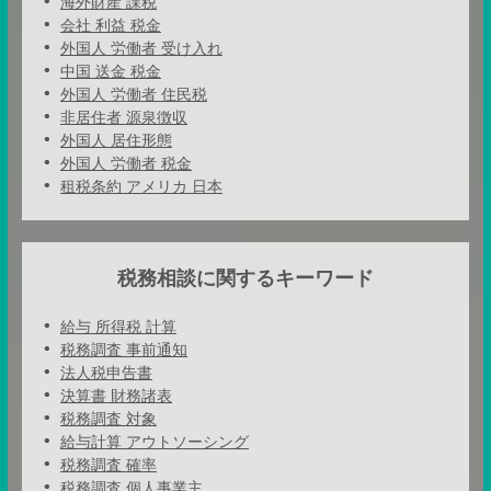
海外財産 課税
会社 利益 税金
外国人 労働者 受け入れ
中国 送金 税金
外国人 労働者 住民税
非居住者 源泉徴収
外国人 居住形態
外国人 労働者 税金
租税条約 アメリカ 日本
税務相談に関するキーワード
給与 所得税 計算
税務調査 事前通知
法人税申告書
決算書 財務諸表
税務調査 対象
給与計算 アウトソーシング
税務調査 確率
税務調査 個人事業主