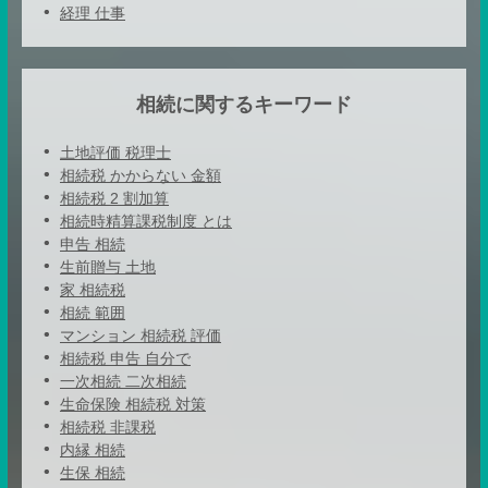
経理 仕事
相続に関するキーワード
土地評価 税理士
相続税 かからない 金額
相続税 2 割加算
相続時精算課税制度 とは
申告 相続
生前贈与 土地
家 相続税
相続 範囲
マンション 相続税 評価
相続税 申告 自分で
一次相続 二次相続
生命保険 相続税 対策
相続税 非課税
内縁 相続
生保 相続