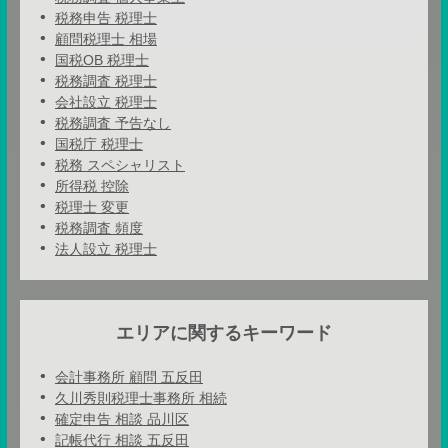
税務申告 税理士
顧問税理士 相場
国税OB 税理士
税務調査 税理士
会社設立 税理士
税務調査 予告なし
国税庁 税理士
税務 スペシャリスト
所得税 控除
税理士 変更
税務調査 頻度
法人設立 税理士
エリアに関するキーワード
会計事務所 顧問 五反田
久川秀則税理士事務所 相続
確定申告 相談 品川区
記帳代行 相談 五反田