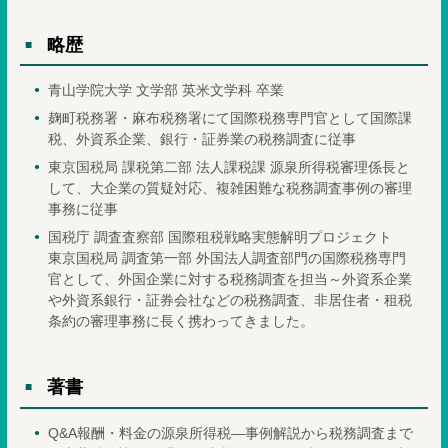
略歴
青山学院大学 文学部 英米文学科 卒業
麹町税務署・麻布税務署にて国際税務専門官として国際課
税、外資系企業、銀行・証券業の税務調査に従事
東京国税局 課税第二部 法人課税課 源泉所得税審理係長と
して、大企業の質疑対応、複雑困難な税務調査事例の審理
事務に従事
国税庁 調査査察部 国際租税戦略実態解明プロジェクト
東京国税局 調査第一部 外国法人調査部門の国際税務専門
官として、外国企業に対する税務調査を担当～外資系企業
や外資系銀行・証券会社などの税務調査、非居住者・租税
条約の審理事務に長く携わってきました。
著書
Q&A報酬・料金の源泉所得税―事例解説から税務調査まで