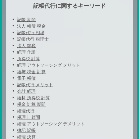
記帳代行に関するキーワード
記帳 期間
法人 帳簿 税金
記帳代行 相場
記帳代行 税理士
法人 節税
経理 仕訳
所得税 計算
経理 アウトソーシング メリット
給与 税金 計算
電子 帳簿
記帳代行 メリット
会計 経理
給料 所得税 計算
税金 計算 期間
経理代行
税理士 顧問
経理 アウトソーシング デメリット
簿記 記帳
経理 決算