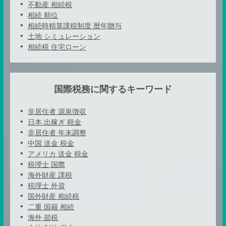
不動産 相続税
相続 順位
相続時精算課税制度 暦年贈与
土地 シミュレーション
相続税 住宅ローン
国際税務に関するキーワード
非居住者 源泉徴収
日本 出稼ぎ 税金
非居住者 年末調整
中国 送金 税金
アメリカ 送金 税金
税理士 国際
海外財産 課税
税理士 外資
国外財産 相続税
二重 国籍 相続
海外 節税