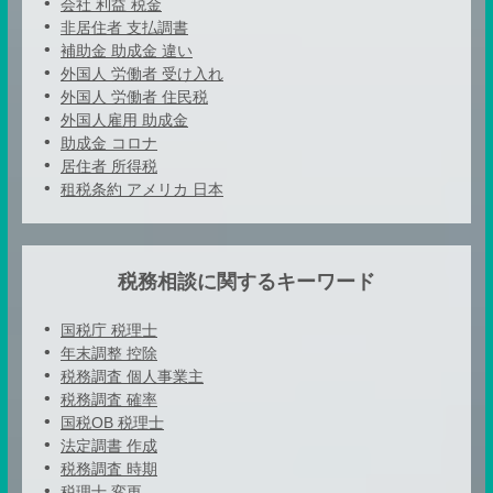
会社 利益 税金
非居住者 支払調書
補助金 助成金 違い
外国人 労働者 受け入れ
外国人 労働者 住民税
外国人雇用 助成金
助成金 コロナ
居住者 所得税
租税条約 アメリカ 日本
税務相談に関するキーワード
国税庁 税理士
年末調整 控除
税務調査 個人事業主
税務調査 確率
国税OB 税理士
法定調書 作成
税務調査 時期
税理士 変更