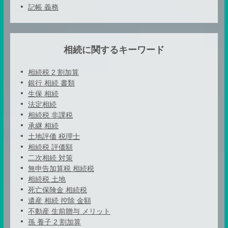
記帳 義務
相続に関するキーワード
相続税 2 割加算
銀行 相続 書類
生保 相続
法定相続
相続税 非課税
承継 相続
土地評価 税理士
相続税 評価額
二次相続 対策
無申告加算税 相続税
相続税 土地
死亡保険金 相続税
遺産 相続 控除 金額
不動産 生前贈与 メリット
孫 養子 2 割加算