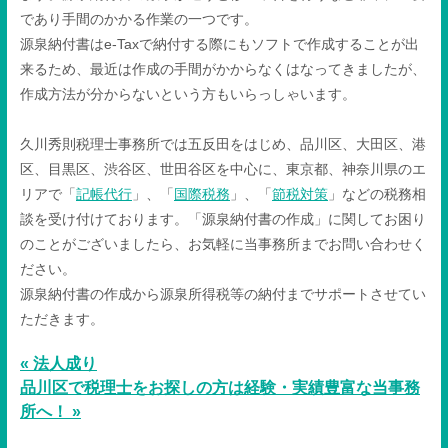
であり手間のかかる作業の一つです。
源泉納付書はe-Taxで納付する際にもソフトで作成することが出
来るため、最近は作成の手間がかからなくはなってきましたが、
作成方法が分からないという方もいらっしゃいます。
久川秀則税理士事務所では五反田をはじめ、品川区、大田区、港
区、目黒区、渋谷区、世田谷区を中心に、東京都、神奈川県のエ
リアで「
記帳代行
」、「
国際税務
」、「
節税対策
」などの税務相
談を受け付けております。「源泉納付書の作成」に関してお困り
のことがございましたら、お気軽に当事務所までお問い合わせく
ださい。
源泉納付書の作成から源泉所得税等の納付までサポートさせてい
ただきます。
« 法人成り
品川区で税理士をお探しの方は経験・実績豊富な当事務
所へ！ »