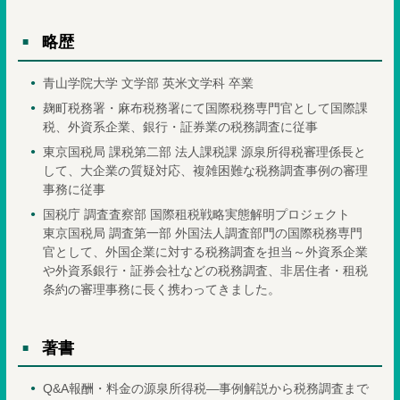
略歴
青山学院大学 文学部 英米文学科 卒業
麹町税務署・麻布税務署にて国際税務専門官として国際課
税、外資系企業、銀行・証券業の税務調査に従事
東京国税局 課税第二部 法人課税課 源泉所得税審理係長と
して、大企業の質疑対応、複雑困難な税務調査事例の審理
事務に従事
国税庁 調査査察部 国際租税戦略実態解明プロジェクト
東京国税局 調査第一部 外国法人調査部門の国際税務専門
官として、外国企業に対する税務調査を担当～外資系企業
や外資系銀行・証券会社などの税務調査、非居住者・租税
条約の審理事務に長く携わってきました。
著書
Q&A報酬・料金の源泉所得税―事例解説から税務調査まで