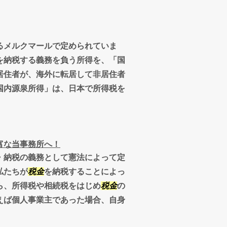
るメルクマールで定められていま
を納税する義務を負う所得を、「国
居住者が、海外に転居して非居住者
国内源泉所得」は、日本で所得税を
富な当事務所へ！
・納税の義務として憲法によって定
私たちが
税金
を納税することによっ
ら、所得税や相続税をはじめ
税金
の
えば個人事業主であった場合、自身