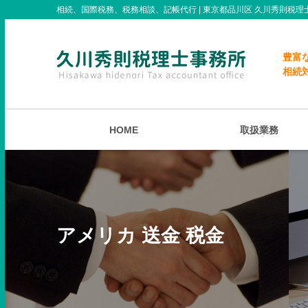
相続、国際税務、税務相談、記帳代行 | 東京都品川区 久川秀則税理
豊富
相続
HOME
取扱業務
アメリカ 送金 税金