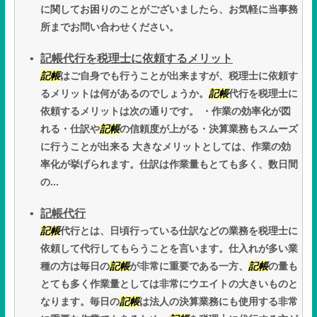
に関してお困りのことがございましたら、お気軽に当事務
所までお問い合わせください。
記帳代行を税理士に依頼するメリット
記帳
はご自身でも行うことが出来ますが、税理士に依頼す
るメリットは何があるのでしょうか。
記帳
代行を税理士に
依頼するメリットは次の通りです。 ・作業の効率化が図
れる・仕訳や
記帳
の信頼度が上がる・決算業務もスムーズ
に行うことが出来る 大きなメリットとしては、作業の効
率化が挙げられます。仕訳は作業量もとても多く、数日間
の...
記帳代行
記帳
代行とは、日頃行っている仕訳などの業務を税理士に
依頼して代行してもらうことを言います。仕入れが多い業
種の方は毎日の
記帳
が非常に重要である一方、
記帳
の量も
とても多く作業量としては非常にウエイトの大きいものと
なります。毎日の
記帳
は法人の決算業務にも使用する非常