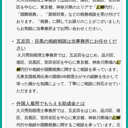
久川秀則税理士事務所では品川区、港区、目黒区、世田谷
区を中心に、東京都、神奈川県のエリアで「
記帳
代行」、
「国際税務」、「節税対策」などの税務相談を受け付けて
おります。「税務」に関してお困りのことがございました
らお気軽に当事務所までお問い合わせください。
五反田・目黒の相続相談は当事務所にお任せくだ
さい
久川秀則税理士事務所では、五反田をはじめ、品川区、
港区、目黒区、世田谷区を中心に東京都、神奈川県域の
記
帳
代行や相続や国際税務に関するご相談を承っています。
元東京国税局出身の国税OB税理士がその経験を生かして
培った確かな知識によって、丁寧にご相談に対応させてい
ただきます。
外国人雇用でもらえる助成金とは
久川秀則税理士事務所では、五反田をはじめ、品川区、港
区、目黒区、世田谷区を中心に東京都、神奈川県域の
記帳
代行や相続や国際税務に関するご相談を承っています。元