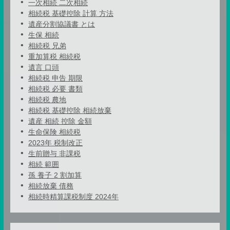
一次相続 二次相続
相続税 基礎控除 計算 方法
遺産分割協議書 とは
生保 相続
相続税 兄弟
重加算税 相続税
遺言 口頭
相続税 申告 期限
相続税 必要 書類
相続税 農地
相続税 基礎控除 相続放棄
遺産 相続 控除 金額
生命保険 相続税
2023年 税制改正
生前贈与 非課税
相続 範囲
孫 養子 2 割加算
相続放棄 債務
相続時精算課税制度 2024年