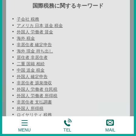
国際税務に関するキーワード
子会社 税務
アメリカ 日本 送金 税金
外国人 労働者 賃金
海外 税金
非居住者 確定申告
海外 現金 持ち出し
居住者 非居住者
二重 国籍 相続
中国 送金 税金
外国人 確定申告
非居住者 源泉徴収
外国人 労働者 住民税
外国人 労働者 所得税
非居住者 支払調書
外国人 所得税
ロイヤリティ 税務
税理士 外資
助成金 東京都
MENU
TEL
MAIL
居住者 税金