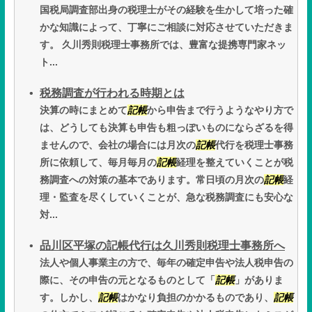
国税局調査部出身の税理士がその経験を生かして培った確
かな知識によって、丁寧にご相談に対応させていただきま
す。 久川秀則税理士事務所では、豊富な提携専門家ネッ
ト...
税務調査が行われる時期とは
決算の時にまとめて
記帳
から申告まで行うようなやり方で
は、どうしても決算も申告も粗っぽいものにならざるを得
ませんので、会社の場合には月次の
記帳
代行を税理士事務
所に依頼して、毎月毎月の
記帳
経理を整えていくことが税
務調査への対策の基本であります。常日頃の月次の
記帳
経
理・監査を尽くしていくことが、急な税務調査にも安心な
対...
品川区平塚の記帳代行は久川秀則税理士事務所へ
法人や個人事業主の方で、毎年の確定申告や法人税申告の
際に、その申告の元となるものとして「
記帳
」がありま
す。しかし、
記帳
はかなり負担のかかるものであり、
記帳