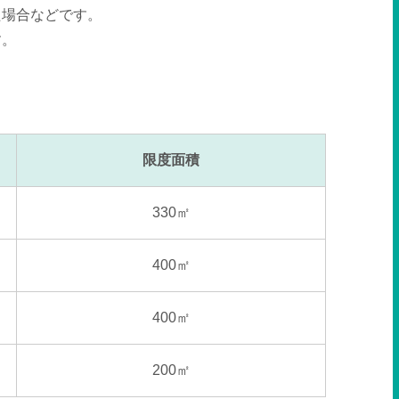
た場合などです。
す。
限度面積
330
㎡
400
㎡
400
㎡
200
㎡