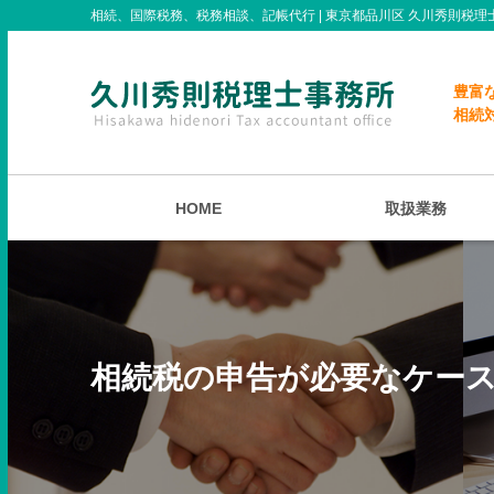
相続、国際税務、税務相談、記帳代行 | 東京都品川区 久川秀則税理
豊富
相続
HOME
取扱業務
相続税の申告が必要なケース