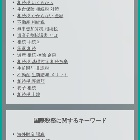
相続税 いくらから
生命保険 相続税 対策
相続税 かからない 金額
不動産 相続税
無申告加算税 相続税
遺産分割協議書 とは
相続 手続き
承継 相続
遺産 相続 控除 金額
相続税 基礎控除 相続放棄
生前贈与 非課税
不動産 生前贈与 メリット
相続税 評価額
養子 相続
相続税 土地
国際税務に関するキーワード
海外財産 課税