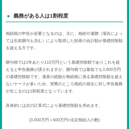
義務がある人は
1
割程度
相続税の申告が必要となるのは、主に、相続や遺贈（場合によっ
ては生前贈与も含む）により取得した財産の合計額が基礎控除額
を超える方です。
贈与税では
1
年あたり
110
万円という基礎控除額でありこれを超
えると申告義務が課されますが、贈与税では最低でも
3,000
万円
の基礎控除額です。遺産の総額が相続税に係る基礎控除額を超え
ないケースが多いため、実際のところ相続の発生に対し申告義務
が生じるのは
1
割程度となっています。
具体的には次の計算式により基礎控除額を求めます。
[3,000万円＋
600
万円
×
法定相続人の数
]