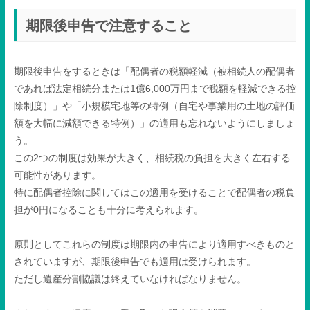
期限後申告で注意すること
期限後申告をするときは「配偶者の税額軽減（被相続人の配偶者
であれば法定相続分または
1
億
6,000
万円まで税額を軽減できる控
除制度）」や「小規模宅地等の特例（自宅や事業用の土地の評価
額を大幅に減額できる特例）」の適用も忘れないようにしましょ
う。
この2つの制度は効果が大きく、相続税の負担を大きく左右する
可能性があります。
特に配偶者控除に関してはこの適用を受けることで配偶者の税負
担が
0
円になることも十分に考えられます。
原則としてこれらの制度は期限内の申告により適用すべきものと
されていますが、期限後申告でも適用は受けられます。
ただし遺産分割協議は終えていなければなりません。