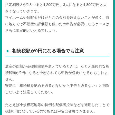
法定相続人が
2
人いると
4,200
万円、
3
人になると
4,800
万円と大
きくなっていきます。
マイホームや預貯金だけだとこの金額を超えないことが多く、特
に地方では不動産の評価額も低いため申告が必要になるケースは
さらに限定的といえるでしょう。
相続税額が
0
円になる場合でも注意
遺産の総額が基礎控除額を超えているときは、たとえ最終的な相
続税額が
0
円になると予想されても申告が必要になるかもしれま
せん。
安易に「相続税を納める必要がないから申告も必要ない」と判断
しないよう注意してください。
たとえば小規模宅地等の特例や配偶者控除などを適用したことで
税額
0
円になっているのであれば申告は省略できません。