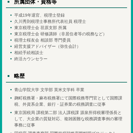
所属団体・資格等
平成19年退官、税理士登録
久川秀則税理士事務所代表社員 税理士
東京税理士会 荏原支部 所属
東京税理士会 研修講師（非居住者等の税務など）
税理士桜友会 相談部 専門委員
経営支援アドバイザー（弥生会計）
相続手続相談士
終活カウンセラー
略歴
青山学院大学 文学部 英米文学科 卒業
麹町税務署・麻布税務署にて国際税務専門官として国際課
税、外資系企業、銀行・証券業の税務調査に従事
東京国税局 課税第二部 法人課税課 源泉所得税審理係長と
して、大企業の質疑対応、複雑困難な税務調査事例の審理
事務に従事