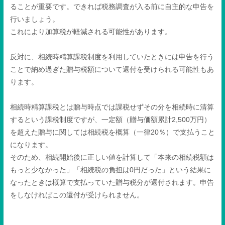
ることが重要です。できれば税務調査が入る前に自主的な申告を
行いましょう。
これにより加算税が軽減される可能性があります。
反対に、相続時精算課税制度を利用していたときには申告を行う
ことで納め過ぎた贈与税額について還付を受けられる可能性もあ
ります。
相続時精算課税とは贈与時点では課税せずその分を相続時に清算
するという課税制度ですが、一定額（贈与価額累計
2,500
万円）
を超えた贈与に関しては相続税を概算（一律
20
％）で支払うこと
になります。
そのため、相続開始後に正しい値を計算して「本来の相続税額は
もっと少なかった」「相続税の負担は
0
円だった」という結果に
なったときは概算で支払っていた贈与税分が還付されます。申告
をしなければこの還付が受けられません。