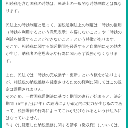
相続税を含む国税の時効は、民法上の一般的な時効制度とは異な
ります。
民法上の時効制度と違って、国税通則法上の制度は「時効の援用
（時効を利用するという意思表示）を要しないこと」や「時効の
利益を放棄することができないこと」という特徴があります。
そこで、相続税に関する除斥期間を経過すると自動的にその効力
が生じ、納税者の意思表示や行為に関わらず義務がなくなりま
す。
また、民法では「時効の完成猶予・更新」という概念があります
が、相続税の納税義務を確定させるための権利に関してはこの規
定は適用されません。
そのため、一度国税通則法に基づく期間の進行が始まると、法定
期間（
5
年または
7
年）の経過により確定的に効力が生じるのであ
って、税務署側の行為によってこれが妨げられるという仕組みに
はなっていません。
※すでに確定した納税義務に関する請求（徴収権）については、