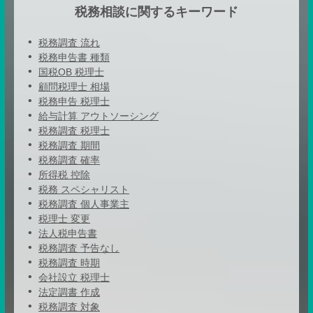
税務相談に関するキーワード
税務調査 流れ
税務申告書 種類
国税OB 税理士
顧問税理士 相場
税務申告 税理士
給与計算 アウトソーシング
税務調査 税理士
税務調査 期間
税務調査 確率
所得税 控除
税務 スペシャリスト
税務調査 個人事業主
税理士 変更
法人税申告書
税務調査 予告なし
税務調査 時期
会社設立 税理士
法定調書 作成
税務調査 対象