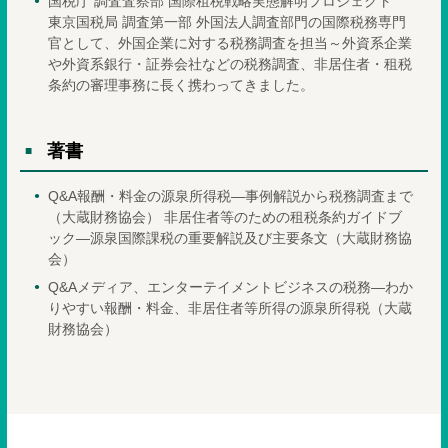
国税庁 調査査察部 国際租税戦略実態解明プロジェクト
東京国税局 調査第一部 外国法人調査部門の国際税務専門
官として、外国企業に対する税務調査を担当～外資系企業
や外資系銀行・証券会社などの税務調査、非居住者・租税
条約の審理事務に長く携わってきました。
著書
Q&A報酬・料金の源泉所得税―事例解説から税務調査まで
（大蔵財務協会） 非居住者等のための租税条約ガイドブ
ック―源泉国際課税の重要解説及び主要条文（大蔵財務協
会）
Q&Aメディア、エンターテイメントビジネスの税務―わか
りやすい報酬・料金、非居住者等所得の源泉所得税（大蔵
財務協会）