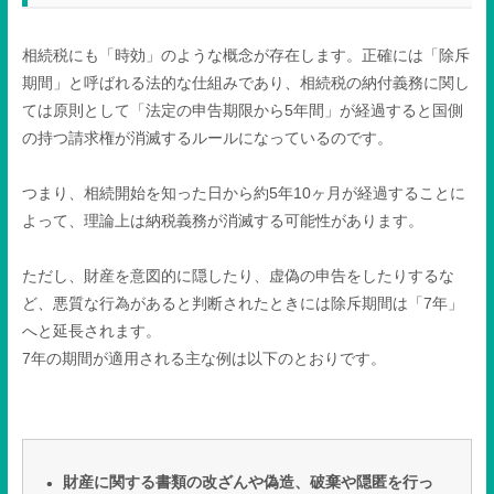
相続税にも「時効」のような概念が存在します。正確には「除斥
期間」と呼ばれる法的な仕組みであり、相続税の納付義務に関し
ては原則として「法定の申告期限から
5
年間」が経過すると国側
の持つ請求権が消滅するルールになっているのです。
つまり、相続開始を知った日から約
5
年
10
ヶ月が経過することに
よって、理論上は納税義務が消滅する可能性があります。
ただし、財産を意図的に隠したり、虚偽の申告をしたりするな
ど、悪質な行為があると判断されたときには除斥期間は「
7
年」
へと延長されます。
7
年の期間が適用される主な例は以下のとおりです。
財産に関する書類の改ざんや偽造、破棄や隠匿を行っ