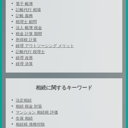
電子 帳簿
記帳代行 相場
記帳 義務
税理士 顧問
法人 帳簿 税金
税金 計算 期間
所得税 計算
経理 アウトソーシング メリット
記帳代行 税理士
経理 改善
経理 決算
相続に関するキーワード
法定相続
相続 税金 対策
マンション 相続税 評価
生保 相続
相続税 債務控除