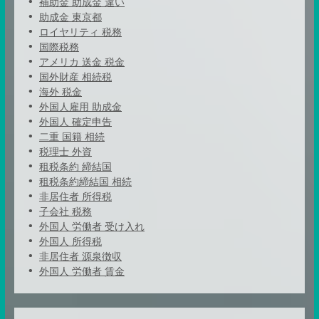
補助金 助成金 違い
助成金 東京都
ロイヤリティ 税務
国際税務
アメリカ 送金 税金
国外財産 相続税
海外 税金
外国人雇用 助成金
外国人 確定申告
二重 国籍 相続
税理士 外資
租税条約 締結国
租税条約締結国 相続
非居住者 所得税
子会社 税務
外国人 労働者 受け入れ
外国人 所得税
非居住者 源泉徴収
外国人 労働者 賃金