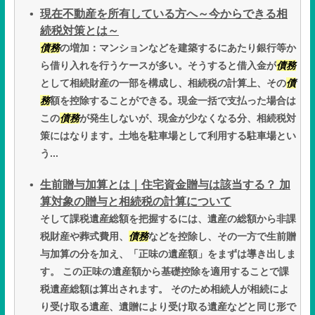
現在不動産を所有している方へ～今からできる相
続税対策とは～
債務
の増加：マンションなどを建築するにあたり銀行等か
ら借り入れを行うケースが多い。そうすると借入金が
債務
として相続財産の一部を構成し、相続税の計算上、その
債
務
額を控除することができる。現金一括で支払った場合は
この
債務
が発生しないが、現金が少なくなる分、相続税対
策にはなります。土地を駐車場として利用する駐車場とい
う...
生前贈与加算とは｜住宅資金贈与は該当する？ 加
算対象の贈与と相続税の計算について
そして課税遺産総額を把握するには、遺産の総額から非課
税財産や葬式費用、
債務
などを控除し、その一方で生前贈
与加算の分を加え、「正味の遺産額」をまずは導き出しま
す。 この正味の遺産額から基礎控除を適用することで課
税遺産総額は算出されます。 そのため相続人が相続によ
り受け取る遺産、遺贈により受け取る遺産などと同じ形で