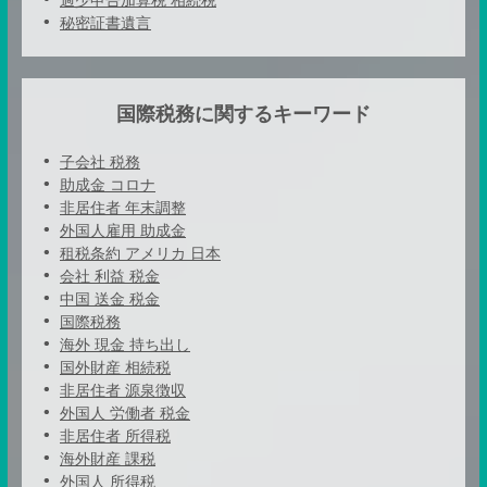
過少申告加算税 相続税
秘密証書遺言
国際税務に関するキーワード
子会社 税務
助成金 コロナ
非居住者 年末調整
外国人雇用 助成金
租税条約 アメリカ 日本
会社 利益 税金
中国 送金 税金
国際税務
海外 現金 持ち出し
国外財産 相続税
非居住者 源泉徴収
外国人 労働者 税金
非居住者 所得税
海外財産 課税
外国人 所得税