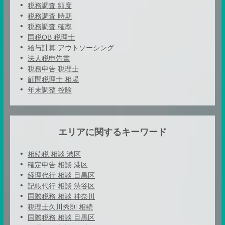
税務調査 頻度
税務調査 時期
税務調査 確率
国税OB 税理士
給与計算 アウトソーシング
法人税申告書
税務申告 税理士
顧問税理士 相場
年末調整 控除
エリアに関するキーワード
相続税 相談 港区
確定申告 相談 港区
経理代行 相談 目黒区
記帳代行 相談 渋谷区
国際税務 相談 神奈川
税理士久川秀則 相続
国際税務 相談 目黒区