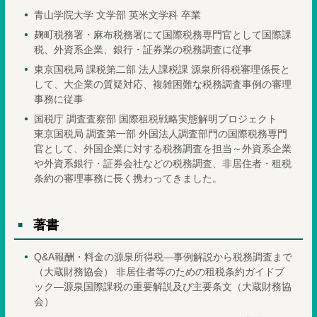
青山学院大学 文学部 英米文学科 卒業
麹町税務署・麻布税務署にて国際税務専門官として国際課
税、外資系企業、銀行・証券業の税務調査に従事
東京国税局 課税第二部 法人課税課 源泉所得税審理係長と
して、大企業の質疑対応、複雑困難な税務調査事例の審理
事務に従事
国税庁 調査査察部 国際租税戦略実態解明プロジェクト
東京国税局 調査第一部 外国法人調査部門の国際税務専門
官として、外国企業に対する税務調査を担当～外資系企業
や外資系銀行・証券会社などの税務調査、非居住者・租税
条約の審理事務に長く携わってきました。
著書
Q&A報酬・料金の源泉所得税―事例解説から税務調査まで
（大蔵財務協会） 非居住者等のための租税条約ガイドブ
ック―源泉国際課税の重要解説及び主要条文（大蔵財務協
会）