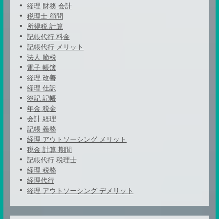
経理 財務 会計
税理士 顧問
所得税 計算
記帳代行 料金
記帳代行 メリット
法人 節税
電子 帳簿
経理 改善
経理 仕訳
簿記 記帳
年金 税金
会計 経理
記帳 義務
経理 アウトソーシング メリット
税金 計算 期間
記帳代行 税理士
経理 税務
経理代行
経理 アウトソーシング デメリット