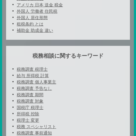
アメリカ 日本 送金 税金
外国人 労働者 住民税
外国人 居住形態
租税条約 とは
補助金 助成金 違い
税務相談に関するキーワード
税務調査 税理士
給与 所得税 計算
税務調査 個人事業主
税務調査 予告なし
税務調査 期間
税務調査 対象
国税庁 税理士
所得税 控除
税理士 変更
税務 スペシャリスト
税務調査 事前通知