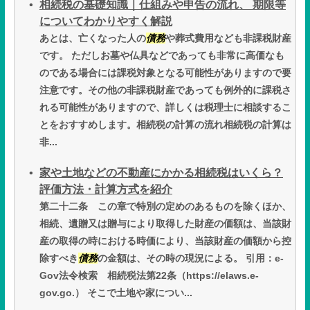
相続税の基礎知識｜仕組みや申告の流れ、 期限等
についてわかりやすく解説
あとは、亡くなった人の
債務
や葬式費用なども非課税財産
です。 ただしお墓や仏具などであっても非常に高価なも
のである場合には課税対象となる可能性がありますので要
注意です。その他の非課税財産であっても例外的に課税さ
れる可能性がありますので、詳しくは税理士に相談するこ
とをおすすめします。相続税の計算の流れ相続税の計算は
非...
家や土地などの不動産にかかる相続税はいくら？
評価方法・計算方式を紹介
第二十二条 この章で特別の定めのあるものを除くほか、
相続、遺贈又は贈与により取得した財産の価額は、当該財
産の取得の時における時価により、当該財産の価額から控
除すべき
債務
の金額は、その時の現況による。 引用：e-
Gov法令検索 相続税法第22条（https://elaws.e-
gov.go.） そこで土地や家につい...