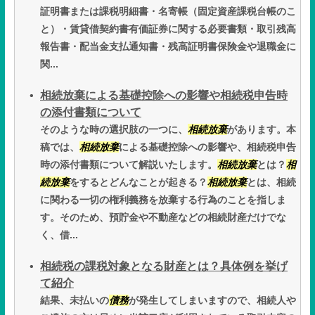
証明書または課税明細書・名寄帳（固定資産課税台帳のこ
と）・賃貸借契約書有価証券に関する必要書類・取引残高
報告書・配当金支払通知書・残高証明書保険金や退職金に
関...
相続放棄による基礎控除への影響や相続税申告時
の添付書類について
そのような時の選択肢の一つに、
相続放棄
があります。本
稿では、
相続放棄
による基礎控除への影響や、相続税申告
時の添付書類について解説いたします。
相続放棄
とは？
相
続放棄
をするとどんなことが起きる？
相続放棄
とは、相続
に関わる一切の権利義務を放棄する行為のことを指しま
す。そのため、預貯金や不動産などの相続財産だけでな
く、借...
相続税の課税対象となる財産とは？具体例を挙げ
て紹介
結果、未払いの
債務
が発生してしまいますので、相続人や