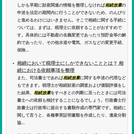
しかも早期に財産関連の情報を整理しなければ
相続放棄
の
申述を法定の期間内に行うことができないため、のんびり
と進めるわけにはいきません。そこで相続に関する手続に
ついては、まずは、税理士に依頼することがおすすめで
す。具体的には不動産の名義変更であったり預貯金等の解
約であったり、その他水道や電気、ガスなどの変更手続、
保険...
相続において税理士にしかできないこととは？ 相
続における依頼事項を整理
また、司法書士であれば
相続放棄
に関する申述の代理など
もできます。税理士が相続財産の調査および価額評価をし
た結果、
相続放棄
をすべきとの判断に至ったときには司法
書士への依頼も検討することになるでしょう。行政書士行
政書士は行政等に提出する書類作成の専門家です。相続に
関して言うと、各種事実証明書類を作成したり、遺産分割
協...