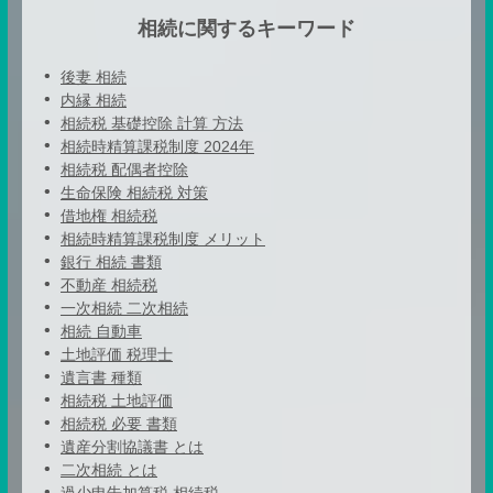
相続に関するキーワード
後妻 相続
内縁 相続
相続税 基礎控除 計算 方法
相続時精算課税制度 2024年
相続税 配偶者控除
生命保険 相続税 対策
借地権 相続税
相続時精算課税制度 メリット
銀行 相続 書類
不動産 相続税
一次相続 二次相続
相続 自動車
土地評価 税理士
遺言書 種類
相続税 土地評価
相続税 必要 書類
遺産分割協議書 とは
二次相続 とは