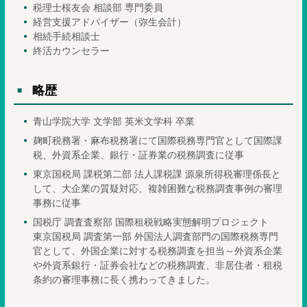
税理士桜友会 相談部 専門委員
経営支援アドバイザー（弥生会計）
相続手続相談士
終活カウンセラー
略歴
青山学院大学 文学部 英米文学科 卒業
麹町税務署・麻布税務署にて国際税務専門官として国際課
税、外資系企業、銀行・証券業の税務調査に従事
東京国税局 課税第二部 法人課税課 源泉所得税審理係長と
して、大企業の質疑対応、複雑困難な税務調査事例の審理
事務に従事
国税庁 調査査察部 国際租税戦略実態解明プロジェクト
東京国税局 調査第一部 外国法人調査部門の国際税務専門
官として、外国企業に対する税務調査を担当～外資系企業
や外資系銀行・証券会社などの税務調査、非居住者・租税
条約の審理事務に長く携わってきました。