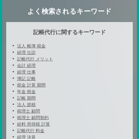
よく検索されるキーワード
記帳代行に関するキーワード
法人 帳簿 税金
経理 仕訳
記帳代行 メリット
会計 経理
経理 仕事
簿記 記帳
税金 計算 期間
年金 税金
記帳 期間
法人 節税
税理士 顧問
税理士 顧問契約
給料 所得税 計算
記帳代行 料金
経理 決算