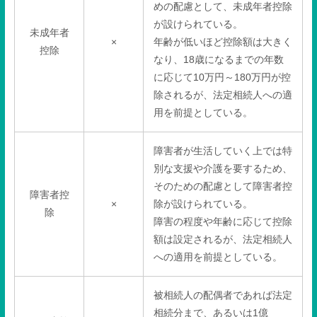
めの配慮として、未成年者控除
が設けられている。
未成年者
×
年齢が低いほど控除額は大きく
控除
なり、
18
歳になるまでの年数
に応じて
10
万円～
180
万円が控
除されるが、法定相続人への適
用を前提としている。
障害者が生活していく上では特
別な支援や介護を要するため、
そのための配慮として障害者控
障害者控
×
除が設けられている。
除
障害の程度や年齢に応じて控除
額は設定されるが、法定相続人
への適用を前提としている。
被相続人の配偶者であれば法定
相続分まで、あるいは
1
億