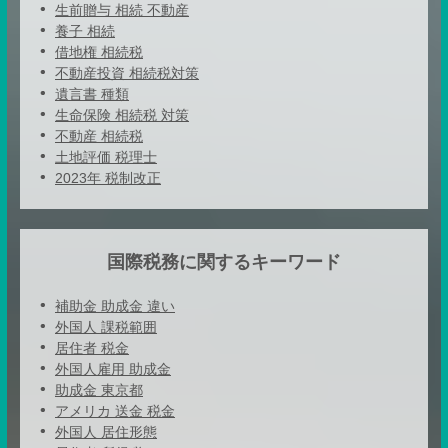
生前贈与 相続 不動産
養子 相続
借地権 相続税
不動産投資 相続税対策
遺言書 種類
生命保険 相続税 対策
不動産 相続税
土地評価 税理士
2023年 税制改正
国際税務に関するキーワード
補助金 助成金 違い
外国人 課税範囲
居住者 税金
外国人雇用 助成金
助成金 東京都
アメリカ 送金 税金
外国人 居住形態