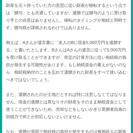
財産を元々持っていた方の意思に従い財産が移転するという点で
は「贈与」とも共通していますが、遺贈では贈与のように受け取
り手との合意はありませんし、移転のタイミングが相続と同時で
す。贈与税が課税されるわけではありません。
例えば、
A
さんが遺言書に「友人の
B
に現金
5,000
万円を遺贈す
る」と書いたとします。
B
さんは
A
さんの遺言に従って
5,000
万円
を受け取ることができますが、所定の計算方法に従い相続税の負
担が発生する可能性があります。もし納税資金の蓄えがないのな
ら、相続税納付のことを忘れて遺贈された財産をすべて使い込む
べきではないでしょう。
また、遺贈されたのが土地だとすれば特に注意しなくてはなりま
せん。現金の遺贈とは異なりその財産をそのまま納税資金として
使うことができないため、売却などをしないかぎり受贈者自身の
担税力で何とか対応しないといけません。
なお、遺贈が原因で相続税の負担が発生するのは被相続人の親族