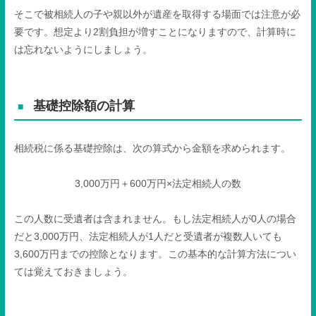
そこで被相続人の子や親以外が遺産を取得する場面では注意が必
要です。想定より
2
割負担が増すことになりますので、計算時に
は忘れないようにしましょう。
基礎控除額の計算
相続税に係る基礎控除は、次の算式から金額を求められます。
3,000
万円＋
600
万円×法定相続人の数
この人数に受遺者は含まれません。もし法定相続人が
0
人の場合
だと
3,000
万円、法定相続人が
1
人だと受遺者が複数人いても
3,600
万円までの控除となります。この基本的な計算方法につい
ては覚えておきましょう。