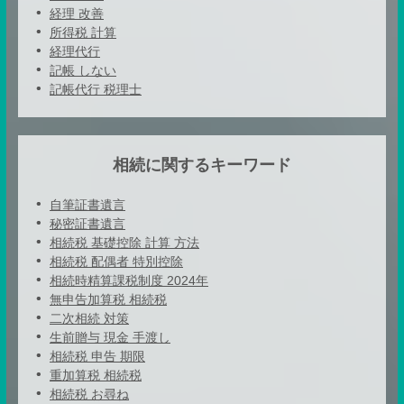
経理 改善
所得税 計算
経理代行
記帳 しない
記帳代行 税理士
相続に関するキーワード
自筆証書遺言
秘密証書遺言
相続税 基礎控除 計算 方法
相続税 配偶者 特別控除
相続時精算課税制度 2024年
無申告加算税 相続税
二次相続 対策
生前贈与 現金 手渡し
相続税 申告 期限
重加算税 相続税
相続税 お尋ね