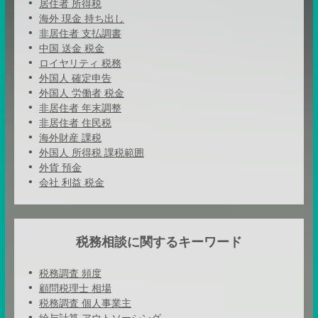
居住者 所得税
海外 現金 持ち出し
非居住者 支払調書
中国 送金 税金
ロイヤリティ 税務
外国人 確定申告
外国人 労働者 税金
非居住者 年末調整
非居住者 住民税
海外財産 課税
外国人 所得税 課税範囲
外貨 預金
会社 利益 税金
税務相談に関するキーワード
税務調査 頻度
顧問税理士 相場
税務調査 個人事業主
給与計算 アウトソーシング