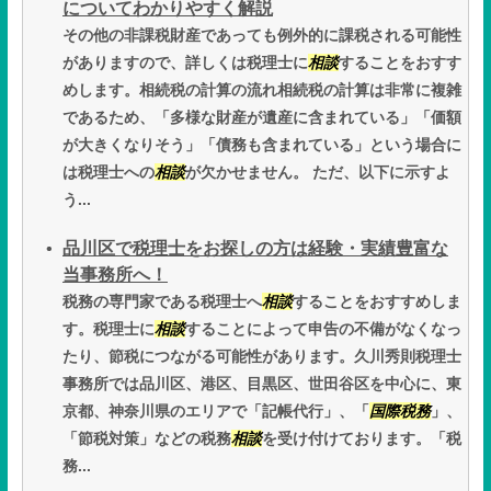
についてわかりやすく解説
その他の非課税財産であっても例外的に課税される可能性
がありますので、詳しくは税理士に
相談
することをおすす
めします。相続税の計算の流れ相続税の計算は非常に複雑
であるため、「多様な財産が遺産に含まれている」「価額
が大きくなりそう」「債務も含まれている」という場合に
は税理士への
相談
が欠かせません。 ただ、以下に示すよ
う...
品川区で税理士をお探しの方は経験・実績豊富な
当事務所へ！
税務の専門家である税理士へ
相談
することをおすすめしま
す。税理士に
相談
することによって申告の不備がなくなっ
たり、節税につながる可能性があります。久川秀則税理士
事務所では品川区、港区、目黒区、世田谷区を中心に、東
京都、神奈川県のエリアで「記帳代行」、「
国際税務
」、
「節税対策」などの税務
相談
を受け付けております。「税
務...