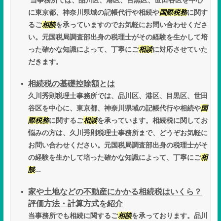
当事務所では、品川区、港区、目黒区、世田谷区を中心
に東京都、神奈川県域の記帳代行や相続や
国際税務
に関す
るご
相談
を承っていますのでお気軽にお問い合わせくださ
い。元国税局調査部出身の税理士がその経験を生かして培
った確かな知識によって、丁寧にご
相談
に対応させていた
だきます。
相続税の基礎控除額とは
久川秀則税理士事務所では、品川区、港区、目黒区、世田
谷区を中心に、東京都、神奈川県域の記帳代行や相続や
国
際税務
に関するご
相談
を承っています。相続税に関してお
悩みの方は、久川秀則税理士事務所まで、どうぞお気軽に
お問い合わせください。元国税局調査部出身の税理士がそ
の経験を生かして培った確かな知識によって、丁寧にご
相
談
...
家や土地などの不動産にかかる相続税はいくら？
評価方法・計算方式を紹介
当事務所でも相続に関するご
相談
を承っております。品川