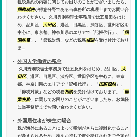
租税条約の内容に関してお困りのことがございましたら、
国際税務
が得意分野である当事務所の税理士までお問い合
わせください。 久川秀則税理士事務所では五反田をはじ
め、品川区、
大田区
、港区、目黒区、渋谷区、世田谷区を
中心に、東京都、神奈川県のエリアで「記帳代行」、「
国
際税務
」、「節税対策」などの税務
相談
を受け付けており
ま...
外国人労働者の税金
久川秀則税理士事務所では五反田をはじめ、品川区、
大
田区
、港区、目黒区、渋谷区、世田谷区を中心に、東京
都、神奈川県のエリアで「記帳代行」、「
国際税務
」、
「節税対策」などの税務
相談
を受け付けております。「
国
際税務
」に関してお困りのことがございましたら、お気軽
に当事務所までお問い合わせください。
外国居住者が株主の場合
株が海外にあることによって税制がさらに複雑化すること
が考えられるため、株をお持ちで海外移住されるご予定が