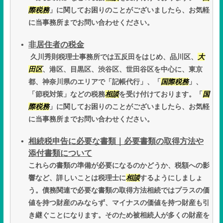
際税務
」に関してお困りのことがございましたら、お気軽
に当事務所までお問い合わせください。
非居住者の税金
久川秀則税理士事務所では五反田をはじめ、品川区、
大
田区
、港区、目黒区、渋谷区、世田谷区を中心に、東京
都、神奈川県のエリアで「記帳代行」、「
国際税務
」、
「節税対策」などの税務
相談
を受け付けております。「
国
際税務
」に関してお困りのことがございましたら、お気軽
に当事務所までお問い合わせください。
相続税申告に必要な書類｜必要書類の取得方法や
添付書類について
これらの書類の準備が必要になるのかどうか、税額への影
響など、詳しいことは税理士に
相談
するようにしましょ
う。債務関連で必要な書類の取得方法相続ではプラスの価
値を持つ財産のみならず、マイナスの価値を持つ財産も引
き継ぐことになります。そのため被相続人が多くの財産を