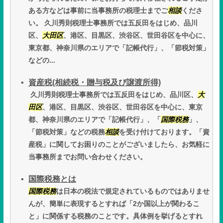
ある方などは事前に当事務所の税理士までご
相談
くださ
い。 久川秀則税理士事務所では五反田をはじめ、品川
区、
大田区
、港区、目黒区、渋谷区、世田谷区を中心に、
東京都、神奈川県のエリアで「記帳代行」、「節税対策」
などの...
資産税(相続税・贈与税及び譲渡所得)
久川秀則税理士事務所では五反田をはじめ、品川区、
大
田区
、港区、目黒区、渋谷区、世田谷区を中心に、東京
都、神奈川県のエリアで「記帳代行」、「
国際税務
」、
「節税対策」などの税務
相談
を受け付けております。「資
産税」に関してお困りのことがございましたら、お気軽に
当事務所までお問い合わせください。
国際税務とは
国際税務
は日本の税法で規定されているものではありませ
んが、簡単に表現するとすれば「2か国以上が関わるこ
と」に関係する税務のことです。具体例を挙げるとすれ