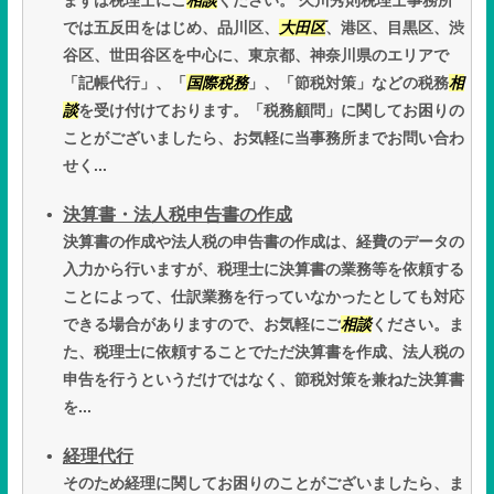
まずは税理士にご
相談
ください。 久川秀則税理士事務所
では五反田をはじめ、品川区、
大田区
、港区、目黒区、渋
谷区、世田谷区を中心に、東京都、神奈川県のエリアで
「記帳代行」、「
国際税務
」、「節税対策」などの税務
相
談
を受け付けております。「税務顧問」に関してお困りの
ことがございましたら、お気軽に当事務所までお問い合わ
せく...
決算書・法人税申告書の作成
決算書の作成や法人税の申告書の作成は、経費のデータの
入力から行いますが、税理士に決算書の業務等を依頼する
ことによって、仕訳業務を行っていなかったとしても対応
できる場合がありますので、お気軽にご
相談
ください。ま
た、税理士に依頼することでただ決算書を作成、法人税の
申告を行うというだけではなく、節税対策を兼ねた決算書
を...
経理代行
そのため経理に関してお困りのことがございましたら、ま