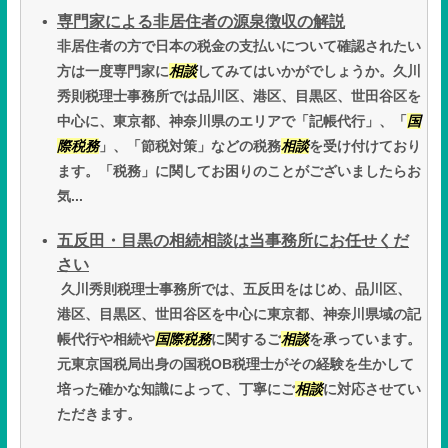
専門家による非居住者の源泉徴収の解説
非居住者の方で日本の税金の支払いについて確認されたい
方は一度専門家に
相談
してみてはいかがでしょうか。久川
秀則税理士事務所では品川区、港区、目黒区、世田谷区を
中心に、東京都、神奈川県のエリアで「記帳代行」、「
国
際税務
」、「節税対策」などの税務
相談
を受け付けており
ます。「税務」に関してお困りのことがございましたらお
気...
五反田・目黒の相続相談は当事務所にお任せくだ
さい
久川秀則税理士事務所では、五反田をはじめ、品川区、
港区、目黒区、世田谷区を中心に東京都、神奈川県域の記
帳代行や相続や
国際税務
に関するご
相談
を承っています。
元東京国税局出身の国税OB税理士がその経験を生かして
培った確かな知識によって、丁寧にご
相談
に対応させてい
ただきます。