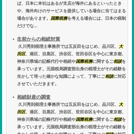
ば、日本に本社はあるが支店が海外にあるといったとき
や、海外向けのサービスを提供している場合に当てはまる
場合があります。
国際税務
を考える場合には、日本の税制
だけでな...
生前からの相続対策
久川秀則税理士事務所では五反田をはじめ、品川区、
大
田区
、港区、目黒区、渋谷区、世田谷区を中心に東京都、
神奈川県域の記帳代行や相続や
国際税務
に関するご
相談
を
承っています。元国税局調査部出身の税理士がその経験を
生かして培った確かな知識によって、丁寧にご
相談
に対応
させていただきます。
相続財産の調査
久川秀則税理士事務所では五反田をはじめ、品川区、
大
田区
、港区、目黒区、渋谷区、世田谷区を中心に東京都、
神奈川県域の記帳代行や相続や
国際税務
に関するご
相談
を
承っています。元国税局調査部出身の税理士がその経験を