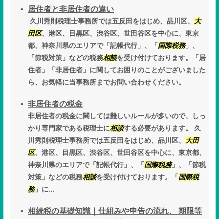
居住者と非居住者の違い
久川秀則税理士事務所では五反田をはじめ、品川区、
大
田区
、港区、目黒区、渋谷区、世田谷区を中心に、東京
都、神奈川県のエリアで「記帳代行」、「
国際税務
」、
「節税対策」などの税務
相談
を受け付けております。「居
住者」「非居住者」に関してお困りのことがございました
ら、お気軽に当事務所までお問い合わせください。
非居住者の税金
非居住者の税金に関しては難しいルールが多いので、しっ
かり専門家である税理士に
相談
する必要があります。 久
川秀則税理士事務所では五反田をはじめ、品川区、
大田
区
、港区、目黒区、渋谷区、世田谷区を中心に、東京都、
神奈川県のエリアで「記帳代行」、「
国際税務
」、「節税
対策」などの税務
相談
を受け付けております。「
国際税
務
」に...
相続税の基礎知識｜仕組みや申告の流れ、 期限等