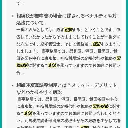
で...
相続税が無申告の場合に課されるペナルティや対
処法について
一番の方法としては「必ず
相談
する」ということです。申
告していなかったからそのままにしておくことが一番ダメ
な方法です。必ず税理士、そして税務署に
相談
するように
しましょう。 当事務所では、品川区、港区、目黒区、世
田谷区を中心に東京都、神奈川県域の記帳代行や相続や
国
際税務
に関するご
相談
を承っていますのでお気軽にお問い
合...
相続時精算課税制度とは？メリット・デメリット
などわかりやすく解説
当事務所では、品川区、港区、目黒区、世田谷区を中心
に東京都、神奈川県域の記帳代行や相続や
国際税務
に関す
るご
相談
を承っていますのでお気軽にお問い合わせくださ
い。元国税局調査部出身の税理士がその経験を生かして培
った確かな知識によって、丁寧にご
相談
に対応させていた