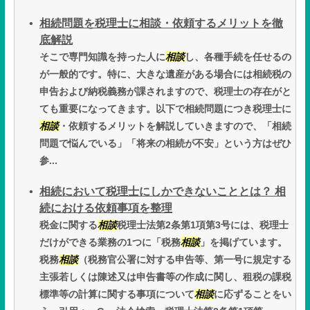
相続問題を税理士に相談・依頼するメリットを徹
底解説
そこで専門知識を持った人に
相談
し、各種手続を任せるの
が一般的です。特に、大きな遺産がある場合には相続税の
申告および納税義務が課されますので、税理士の存在がと
ても重要になってきます。以下で相続問題につき税理士に
相談
・依頼するメリットを解説していきますので、「相続
問題で悩んでいる」「将来の相続が不安」という方はぜひ
参...
相続において税理士にしかできないこととは？ 相
続における依頼事項を整理
税金に関する
相談
税理士法第2条第1項第3号には、税理士
だけができる業務の1つに「税務
相談
」を掲げています。
税務
相談
（税務官公署に対する申告等、第一号に規定する
主張若しくは陳述又は申告書等の作成に関し、租税の課税
標準等の計算に関する事項について
相談
に応ずることをい