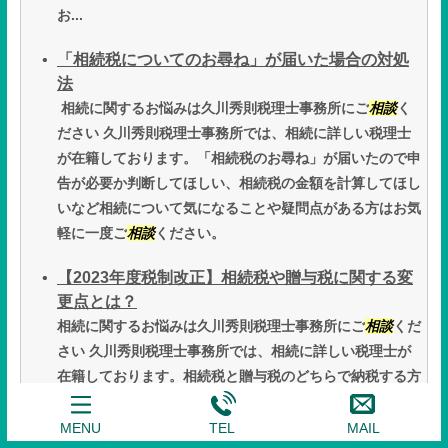
お...
「相続税についてのお尋ね」が届いた場合の対処
法
相続に関するお悩みは久川秀則税理士事務所にご
相談
く
ださい 久川秀則税理士事務所では、相続に詳しい税理士
が在籍しております。「相続税のお尋ね」が届いたので申
告が必要か判断してほしい、相続税の金額を計算してほし
いなど相続について気になることや疑問点がある方はお気
軽に一度ご
相談
ください。
【2023年度税制改正】相続税や贈与税に関する変
更点とは？
相続に関するお悩みは久川秀則税理士事務所にご
相談
くだ
さい 久川秀則税理士事務所では、相続に詳しい税理士が
在籍しております。相続税と贈与税のどちらで納税する方
が良いか教えて欲しい、相続税の金額を計算してほしい、
自分が使える特例制度について教えて欲しいなど相続につ
MENU
TEL
MAIL