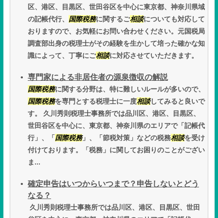
区、港区、目黒区、世田谷区を中心に東京都、神奈川県域
の記帳代行、
国際税務
に関するご
相談
についても対応して
おりますので、お気軽にお問い合わせください。元国税局
調査部出身の税理士がその経験を生かして培った確かな知
識によって、丁寧にご
相談
に対応させていただきます。
専門家による非居住者の源泉徴収の解説
国際税務
に関する分野は、特に難しいルールが多いので、
国際税務
を専門とする税理士に一度
相談
してみると良いで
す。 久川秀則税理士事務所では品川区、港区、目黒区、
世田谷区を中心に、東京都、神奈川県のエリアで「記帳代
行」、「
国際税務
」、「節税対策」などの税務
相談
を受け
付けております。「税務」に関してお困りのことがござい
ま...
確定申告はいつからいつまで？申告しないとどう
なる？
久川秀則税理士事務所では品川区、港区、目黒区、世田