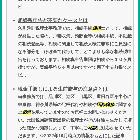
ピ...
相続税申告が不要なケースとは
久川秀則税理士事務所では、相続手続
相談
士として、相続
が発生した際の、戸籍収集、預貯金等の相続手続、不動産
の相続登記等、相続に関連して相続人様に非常にご負担に
なる部分を、ほぼ全て代行して、どこよりも楽な相続税申
告を行っております。相続税申告期限は相続から１０ヶ月
後ですが、実績平均５ヶ月以内ですべて完了する前提でス
ピ...
現金手渡しによる生前贈与の注意点とは
当事務所では、品川区、港区、目黒区、世田谷区を中心に
東京都、神奈川県域の記帳代行や相続や
国際税務
に関する
ご
相談
を承っていますのでお気軽にお問い合わせくださ
い。元国税局調査部出身の税理士がその経験を生かして培
った確かな知識によって、丁寧にご
相談
に対応させていた
だきます。※2022年10月時点の情報をもとにした記事