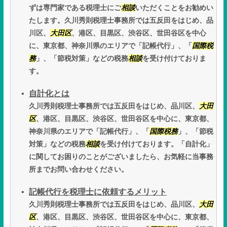
ずは専門家である税理士にご
相談
いただくことをお勧めい
たします。久川秀則税理士事務所では五反田をはじめ、品
川区、
大田区
、港区、目黒区、渋谷区、世田谷区を中心
に、東京都、神奈川県のエリアで「記帳代行」、「
国際税
務
」、「節税対策」などの税務
相談
を受け付けておりま
す。
自計化とは
久川秀則税理士事務所では五反田をはじめ、品川区、
大田
区
、港区、目黒区、渋谷区、世田谷区を中心に、東京都、
神奈川県のエリアで「記帳代行」、「
国際税務
」、「節税
対策」などの税務
相談
を受け付けております。「自計化」
に関してお困りのことがございましたら、お気軽に当事務
所までお問い合わせください。
記帳代行を税理士に依頼するメリット
久川秀則税理士事務所では五反田をはじめ、品川区、
大田
区
、港区、目黒区、渋谷区、世田谷区を中心に、東京都、