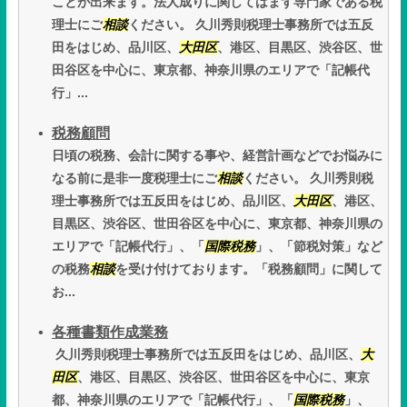
ことが出来ます。法人成りに関してはまず専門家である税
理士にご
相談
ください。 久川秀則税理士事務所では五反
田をはじめ、品川区、
大田区
、港区、目黒区、渋谷区、世
田谷区を中心に、東京都、神奈川県のエリアで「記帳代
行」...
税務顧問
日頃の税務、会計に関する事や、経営計画などでお悩みに
なる前に是非一度税理士にご
相談
ください。 久川秀則税
理士事務所では五反田をはじめ、品川区、
大田区
、港区、
目黒区、渋谷区、世田谷区を中心に、東京都、神奈川県の
エリアで「記帳代行」、「
国際税務
」、「節税対策」など
の税務
相談
を受け付けております。「税務顧問」に関して
お...
各種書類作成業務
久川秀則税理士事務所では五反田をはじめ、品川区、
大
田区
、港区、目黒区、渋谷区、世田谷区を中心に、東京
都、神奈川県のエリアで「記帳代行」、「
国際税務
」、