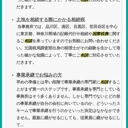
だきます。
土地を相続する際にかかる相続税
当事務所では、品川区、港区、目黒区、世田谷区を中心
に東京都、神奈川県域の記帳代行や相続や
国際税務
に関す
るご
相談
を承っていますのでお気軽にお問い合わせくださ
い。元国税局調査部出身の税理士がその経験を生かして培
った確かな知識によって、丁寧にご
相談
に対応させていた
だきます。
事業承継でお悩みの方
早めの準備とは早い段階で事業承継の専門家に
相談
するこ
とがまず第一のステップです。事業承継を専門としている
事務所はそう多くありません。しかし専門でないとどの形
の事業承継が自分の会社に向いているのか、どういったス
キームで事業承継を行うのかといった決定はなかなかでき
ません。親族に継がせるにしても、従業員に継がせるにし
て...