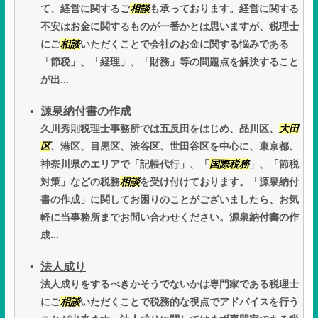
て、経営に関するご
相談
も承っております。経営に関する
不安はお金に関するものが一番かとは思いますが、税理士
にご
相談
いただくことで会社のお金に関する悩みである
「節税」、「経理」、「財務」等の問題点を解決すること
が出...
源泉納付書の作成
久川秀則税理士事務所では五反田をはじめ、品川区、
大田
区
、港区、目黒区、渋谷区、世田谷区を中心に、東京都、
神奈川県のエリアで「記帳代行」、「
国際税務
」、「節税
対策」などの税務
相談
を受け付けております。「源泉納付
書の作成」に関してお困りのことがございましたら、お気
軽に当事務所までお問い合わせください。源泉納付書の作
成...
法人成り
法人成りをするべきかそうでないかは専門家である税理士
にご
相談
いただくことで税務的な視点でアドバイスを行う