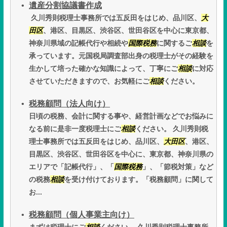
遺産分割協議書作成
久川秀則税理士事務所では五反田をはじめ、品川区、
大
田区
、港区、目黒区、渋谷区、世田谷区を中心に東京都、
神奈川県域の記帳代行や相続や
国際税務
に関するご
相談
を
承っています。元国税局調査部出身の税理士がその経験を
生かして培った確かな知識によって、丁寧にご
相談
に対応
させていただきますので、お気軽にご
相談
ください。
税務顧問（法人向け）
日頃の税務、会計に関する事や、経営計画などでお悩みに
なる前に是非一度税理士にご
相談
ください。 久川秀則税
理士事務所では五反田をはじめ、品川区、
大田区
、港区、
目黒区、渋谷区、世田谷区を中心に、東京都、神奈川県の
エリアで「記帳代行」、「
国際税務
」、「節税対策」など
の税務
相談
を受け付けております。「税務顧問」に関して
お...
税務顧問（個人事業主向け）