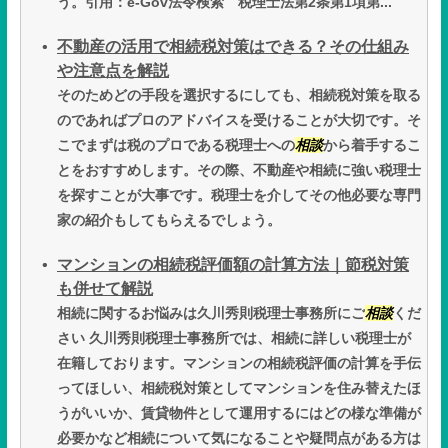
う。引用：e-Gov法令検索 税理士法第2条第1項第...
不動産の活用で相続税対策はできる？その仕組み
や注意点を解説
そのためどの手段を選択するにしても、相続税対策を取る
のであればプロのアドバイスを受けることが大切です。そ
こでまずは税のプロである税理士への
相談
から着手するこ
とをおすすめします。その際、不動産や相続に強い税理士
を探すことが大事です。税理士を介してその他必要な専門
家の紹介もしてもらえるでしょう。
マンションの相続税評価額の計算方法｜節税対策
も併せて解説
相続に関するお悩みは久川秀則税理士事務所にご
相談
くだ
さい 久川秀則税理士事務所では、相続に詳しい税理士が
在籍しております。マンションの相続税評価の計算を手伝
ってほしい、相続税対策としてマンションを住み替えたほ
うがいいか、賃貸物件として運用するにはどの様な準備が
必要かなど相続について気になることや疑問点がある方は