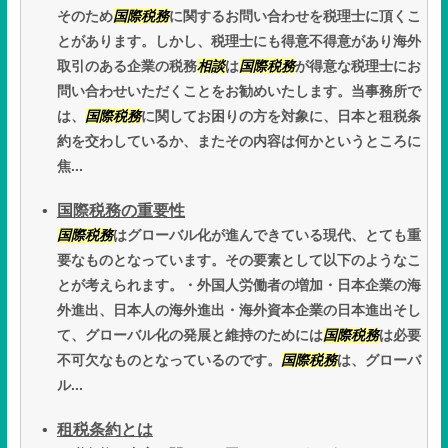
そのため
国際税務
に関するお問い合わせを税理士に頂くこ
とがあります。しかし、税理士にも得意不得意があり海外
取引のある企業の税務
相談
は
国際税務
が得意な税理士にお
問い合わせいただくことをお勧めいたします。当事務所で
は、
国際税務
に関してお困りの方を対象に、日本と租税条
約を交わしているか、またその内容は何かというところに
焦...
国際税務の重要性
国際税務
はグローバル化が進んできている現代、とても重
要なものとなっています。その要素として以下のようなこ
とが考えられます。・外国人労働者の増加・日本企業の海
外進出、日本人の海外進出・海外資本企業の日本進出そし
て、グローバル化の発展と維持のためには
国際税務
は必要
不可欠なものとなっているのです。
国際税務
は、グローバ
ル...
租税条約とは