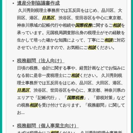
遺産分割協議書作成
久川秀則税理士事務所では五反田をはじめ、品川区、大
田区、港区、
目黒区
、渋谷区、世田谷区を中心に東京都、
神奈川県域の記帳代行や相続や
国際税務
に関するご
相談
を
承っています。元国税局調査部出身の税理士がその経験を
生かして培った確かな知識によって、丁寧にご
相談
に対応
させていただきますので、お気軽にご
相談
ください。
税務顧問（法人向け）
日頃の税務、会計に関する事や、経営計画などでお悩みに
なる前に是非一度税理士にご
相談
ください。 久川秀則税
理士事務所では五反田をはじめ、品川区、大田区、港区、
目黒区
、渋谷区、世田谷区を中心に、東京都、神奈川県の
エリアで「記帳代行」、「
国際税務
」、「節税対策」など
の税務
相談
を受け付けております。「税務顧問」に関して
お...
税務顧問（個人事業主向け）