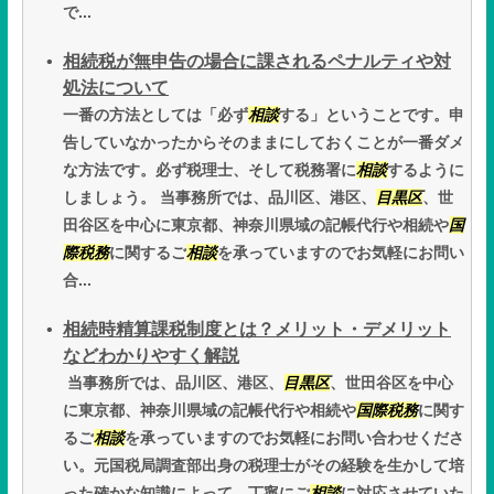
で...
相続税が無申告の場合に課されるペナルティや対
処法について
一番の方法としては「必ず
相談
する」ということです。申
告していなかったからそのままにしておくことが一番ダメ
な方法です。必ず税理士、そして税務署に
相談
するように
しましょう。 当事務所では、品川区、港区、
目黒区
、世
田谷区を中心に東京都、神奈川県域の記帳代行や相続や
国
際税務
に関するご
相談
を承っていますのでお気軽にお問い
合...
相続時精算課税制度とは？メリット・デメリット
などわかりやすく解説
当事務所では、品川区、港区、
目黒区
、世田谷区を中心
に東京都、神奈川県域の記帳代行や相続や
国際税務
に関す
るご
相談
を承っていますのでお気軽にお問い合わせくださ
い。元国税局調査部出身の税理士がその経験を生かして培
った確かな知識によって、丁寧にご
相談
に対応させていた