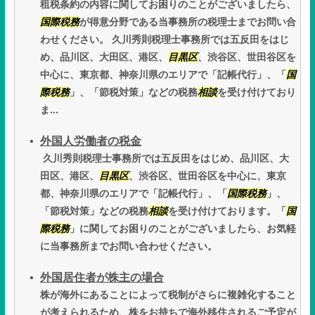
租税条約の内容に関してお困りのことがございましたら、
国際税務
が得意分野である当事務所の税理士までお問い合
わせください。 久川秀則税理士事務所では五反田をはじ
め、品川区、大田区、港区、
目黒区
、渋谷区、世田谷区を
中心に、東京都、神奈川県のエリアで「記帳代行」、「
国
際税務
」、「節税対策」などの税務
相談
を受け付けており
ま...
外国人労働者の税金
久川秀則税理士事務所では五反田をはじめ、品川区、大
田区、港区、
目黒区
、渋谷区、世田谷区を中心に、東京
都、神奈川県のエリアで「記帳代行」、「
国際税務
」、
「節税対策」などの税務
相談
を受け付けております。「
国
際税務
」に関してお困りのことがございましたら、お気軽
に当事務所までお問い合わせください。
外国居住者が株主の場合
株が海外にあることによって税制がさらに複雑化すること
が考えられるため、株をお持ちで海外移住されるご予定が