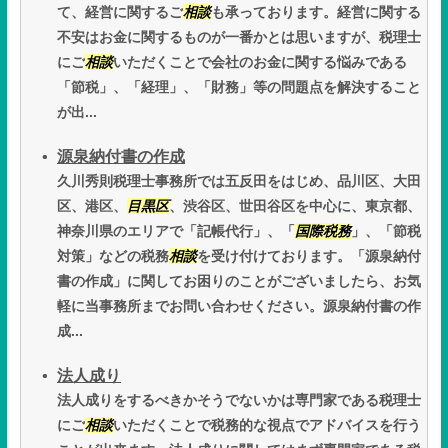
て、経営に関するご
相談
も承っております。経営に関する
不安はお金に関するものが一番かとは思いますが、税理士
にご
相談
いただくことで会社のお金に関する悩みである
「節税」、「経理」、「財務」等の問題点を解決すること
が出...
源泉納付書の作成
久川秀則税理士事務所では五反田をはじめ、品川区、大田
区、港区、
目黒区
、渋谷区、世田谷区を中心に、東京都、
神奈川県のエリアで「記帳代行」、「
国際税務
」、「節税
対策」などの税務
相談
を受け付けております。「源泉納付
書の作成」に関してお困りのことがございましたら、お気
軽に当事務所までお問い合わせください。源泉納付書の作
成...
法人成り
法人成りをするべきかそうでないかは専門家である税理士
にご
相談
いただくことで税務的な視点でアドバイスを行う