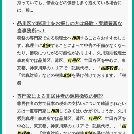
持っていても、借金などの債務も多く抱えている場合に
は、相...
品川区で税理士をお探しの方は経験・実績豊富な
当事務所へ！
税務の専門家である税理士へ
相談
することをおすすめしま
す。税理士に
相談
することによって申告の不備がなくなっ
たり、節税につながる可能性があります。久川秀則税理士
事務所では品川区、港区、
目黒区
、世田谷区を中心に、東
京都、神奈川県のエリアで「記帳代行」、「
国際税務
」、
「節税対策」などの税務
相談
を受け付けております。「税
務...
専門家による非居住者の源泉徴収の解説
非居住者の方で日本の税金の支払いについて確認されたい
方は一度専門家に
相談
してみてはいかがでしょうか。久川
秀則税理士事務所では品川区、港区、
目黒区
、世田谷区を
中心に、東京都、神奈川県のエリアで「記帳代行」、「
国
際税務
」、「節税対策」などの税務
相談
を受け付けており