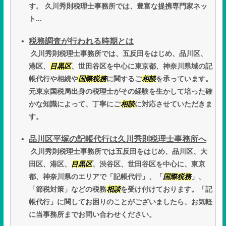
す。 久川秀則税理士事務所では、豊富な提携専門家ネッ
ト...
税務調査が行われる時期とは
久川秀則税理士事務所では、五反田をはじめ、品川区、
港区、
目黒区
、世田谷区を中心に東京都、神奈川県域の記
帳代行や相続や
国際税務
に関するご
相談
を承っています。
元東京国税局出身の税理士がその経験を生かして培った確
かな知識によって、丁寧にご
相談
に対応させていただきま
す。
品川区平塚の記帳代行は久川秀則税理士事務所へ
久川秀則税理士事務所では五反田をはじめ、品川区、大
田区、港区、
目黒区
、渋谷区、世田谷区を中心に、東京
都、神奈川県のエリアで「記帳代行」、「
国際税務
」、
「節税対策」などの税務
相談
を受け付けております。「記
帳代行」に関してお困りのことがございましたら、お気軽
に当事務所までお問い合わせください。