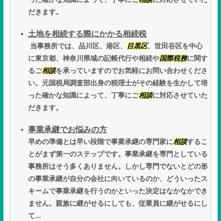
だきます。
土地を相続する際にかかる相続税
当事務所では、品川区、港区、
目黒区
、世田谷区を中心
に東京都、神奈川県域の記帳代行や相続や
国際税務
に関す
るご
相談
を承っていますのでお気軽にお問い合わせくださ
い。元国税局調査部出身の税理士がその経験を生かして培
った確かな知識によって、丁寧にご
相談
に対応させていた
だきます。
事業承継でお悩みの方
早めの準備とは早い段階で事業承継の専門家に
相談
するこ
とがまず第一のステップです。事業承継を専門としている
事務所はそう多くありません。しかし専門でないとどの形
の事業承継が自分の会社に向いているのか、どういったス
キームで事業承継を行うのかといった決定はなかなかでき
ません。親族に継がせるにしても、従業員に継がせるにし
て...