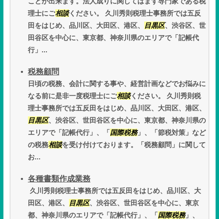
ことが出来ます。法人成りに関してはまず専門家である税
理士にご
相談
ください。 久川秀則税理士事務所では五反
田をはじめ、品川区、大田区、港区、
目黒区
、渋谷区、世
田谷区を中心に、東京都、神奈川県のエリアで「記帳代
行」...
税務顧問
日頃の税務、会計に関する事や、経営計画などでお悩みに
なる前に是非一度税理士にご
相談
ください。 久川秀則税
理士事務所では五反田をはじめ、品川区、大田区、港区、
目黒区
、渋谷区、世田谷区を中心に、東京都、神奈川県の
エリアで「記帳代行」、「
国際税務
」、「節税対策」など
の税務
相談
を受け付けております。「税務顧問」に関して
お...
各種書類作成業務
久川秀則税理士事務所では五反田をはじめ、品川区、大
田区、港区、
目黒区
、渋谷区、世田谷区を中心に、東京
都、神奈川県のエリアで「記帳代行」、「
国際税務
」、