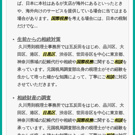
ば、日本に本社はあるが支店が海外にあるといったとき
や、海外向けのサービスを提供している場合に当てはまる
場合があります。
国際税務
を考える場合には、日本の税制
だけでな...
生前からの相続対策
久川秀則税理士事務所では五反田をはじめ、品川区、大
田区、港区、
目黒区
、渋谷区、世田谷区を中心に東京都、
神奈川県域の記帳代行や相続や
国際税務
に関するご
相談
を
承っています。元国税局調査部出身の税理士がその経験を
生かして培った確かな知識によって、丁寧にご
相談
に対応
させていただきます。
相続財産の調査
久川秀則税理士事務所では五反田をはじめ、品川区、大
田区、港区、
目黒区
、渋谷区、世田谷区を中心に東京都、
神奈川県域の記帳代行や相続や
国際税務
に関するご
相談
を
承っています。元国税局調査部出身の税理士がその経験を