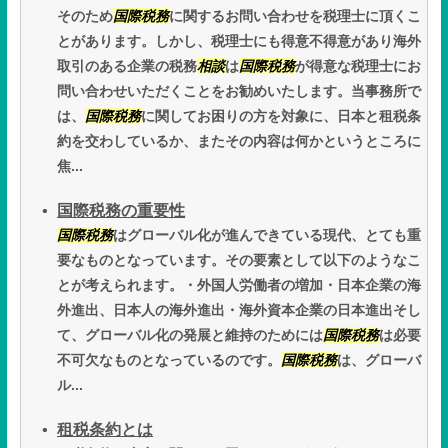
そのため
国際税務
に関するお問い合わせを税理士に頂くこ
とがあります。しかし、税理士にも得意不得意があり海外
取引のある企業の税務
相談
は
国際税務
が得意な税理士にお
問い合わせいただくことをお勧めいたします。当事務所で
は、
国際税務
に関してお困りの方を対象に、日本と租税条
約を交わしているか、またその内容は何かというところに
焦...
国際税務の重要性
国際税務
はグローバル化が進んできている現代、とても重
要なものとなっています。その要素として以下のようなこ
とが考えられます。・外国人労働者の増加・日本企業の海
外進出、日本人の海外進出・海外資本企業の日本進出そし
て、グローバル化の発展と維持のためには
国際税務
は必要
不可欠なものとなっているのです。
国際税務
は、グローバ
ル...
租税条約とは