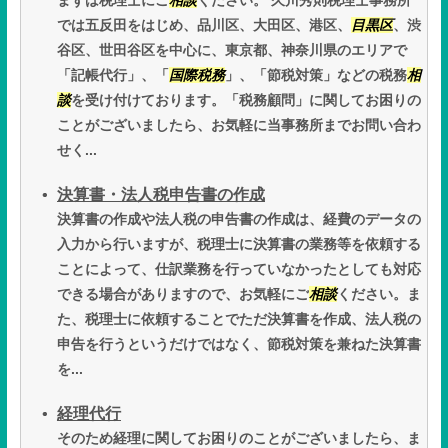
まずは税理士にご
相談
ください。 久川秀則税理士事務所
では五反田をはじめ、品川区、大田区、港区、
目黒区
、渋
谷区、世田谷区を中心に、東京都、神奈川県のエリアで
「記帳代行」、「
国際税務
」、「節税対策」などの税務
相
談
を受け付けております。「税務顧問」に関してお困りの
ことがございましたら、お気軽に当事務所までお問い合わ
せく...
決算書・法人税申告書の作成
決算書の作成や法人税の申告書の作成は、経費のデータの
入力から行いますが、税理士に決算書の業務等を依頼する
ことによって、仕訳業務を行っていなかったとしても対応
できる場合がありますので、お気軽にご
相談
ください。ま
た、税理士に依頼することでただ決算書を作成、法人税の
申告を行うというだけではなく、節税対策を兼ねた決算書
を...
経理代行
そのため経理に関してお困りのことがございましたら、ま