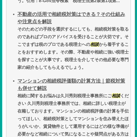
う。引用：e-Gov法令検索 税理士法第2条第1項第...
不動産の活用で相続税対策はできる？その仕組み
や注意点を解説
そのためどの手段を選択するにしても、相続税対策を取る
のであればプロのアドバイスを受けることが大切です。そ
こでまずは税のプロである税理士への
相談
から着手するこ
とをおすすめします。その際、不動産や相続に強い税理士
を探すことが大事です。税理士を介してその他必要な専門
家の紹介もしてもらえるでしょう。
マンションの相続税評価額の計算方法｜節税対策
も併せて解説
相続に関するお悩みは久川秀則税理士事務所にご
相談
くだ
さい 久川秀則税理士事務所では、相続に詳しい税理士が
在籍しております。マンションの相続税評価の計算を手伝
ってほしい、相続税対策としてマンションを住み替えたほ
うがいいか、賃貸物件として運用するにはどの様な準備が
必要かなど相続について気になることや疑問点がある方は