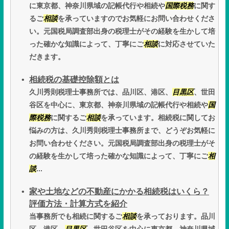
に東京都、神奈川県域の記帳代行や相続や
国際税務
に関す
るご
相談
を承っていますのでお気軽にお問い合わせくださ
い。元国税局調査部出身の税理士がその経験を生かして培
った確かな知識によって、丁寧にご
相談
に対応させていた
だきます。
相続税の基礎控除額とは
久川秀則税理士事務所では、品川区、港区、
目黒区
、世田
谷区を中心に、東京都、神奈川県域の記帳代行や相続や
国
際税務
に関するご
相談
を承っています。相続税に関してお
悩みの方は、久川秀則税理士事務所まで、どうぞお気軽に
お問い合わせください。元国税局調査部出身の税理士がそ
の経験を生かして培った確かな知識によって、丁寧にご
相
談
...
家や土地などの不動産にかかる相続税はいくら？
評価方法・計算方式を紹介
当事務所でも相続に関するご
相談
を承っております。品川