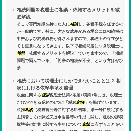
相続問題を税理士に相談・依頼するメリットを徹
底解説
そこで専門知識を持った人に
相談
し、各種手続を任せるの
が一般的です。特に、大きな遺産がある場合には相続税の
申告および納税義務が課されますので、税理士の存在がと
ても重要になってきます。以下で相続問題につき税理士に
相談
・依頼するメリットを解説していきますので、「相続
問題で悩んでいる」「将来の相続が不安」という方はぜひ
参...
相続において税理士にしかできないこととは？ 相
続における依頼事項を整理
税金に関する
相談
税理士法第2条第1項第3号には、税理士
だけができる業務の1つに「税務
相談
」を掲げています。
税務
相談
（税務官公署に対する申告等、第一号に規定する
主張若しくは陳述又は申告書等の作成に関し、租税の課税
標準等の計算に関する事項について
相談
に応ずることをい