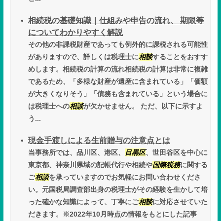
相続税の基礎知識｜仕組みや申告の流れ、 期限等
についてわかりやすく解説
その他の非課税財産であっても例外的に課税される可能性
がありますので、詳しくは税理士に
相談
することをおすす
めします。相続税の計算の流れ相続税の計算は非常に複雑
であるため、「多様な財産が遺産に含まれている」「価額
が大きくなりそう」「債務も含まれている」という場合に
は税理士への
相談
が欠かせません。 ただ、以下に示すよ
う...
現金手渡しによる生前贈与の注意点とは
当事務所では、品川区、港区、
目黒区
、世田谷区を中心に
東京都、神奈川県域の記帳代行や相続や
国際税務
に関する
ご
相談
を承っていますのでお気軽にお問い合わせくださ
い。元国税局調査部出身の税理士がその経験を生かして培
った確かな知識によって、丁寧にご
相談
に対応させていた
だきます。※2022年10月時点の情報をもとにした記事