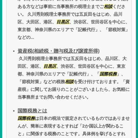
ある方などは事前に当事務所の税理士までご
相談
くださ
い。 久川秀則税理士事務所では五反田をはじめ、品川
区、大田区、港区、
目黒区
、渋谷区、世田谷区を中心に、
東京都、神奈川県のエリアで「記帳代行」、「節税対策」
などの...
資産税(相続税・贈与税及び譲渡所得)
久川秀則税理士事務所では五反田をはじめ、品川区、大
田区、港区、
目黒区
、渋谷区、世田谷区を中心に、東京
都、神奈川県のエリアで「記帳代行」、「
国際税務
」、
「節税対策」などの税務
相談
を受け付けております。「資
産税」に関してお困りのことがございましたら、お気軽に
当事務所までお問い合わせください。
国際税務とは
国際税務
は日本の税法で規定されているものではありませ
んが、簡単に表現するとすれば「2か国以上が関わるこ
と」に関係する税務のことです。具体例を挙げるとすれ