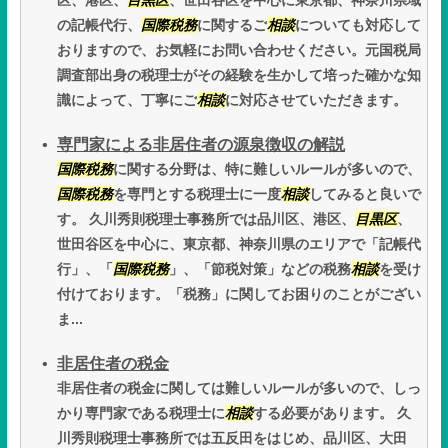
区、港区、
目黒区
、世田谷区を中心に東京都、神奈川県域
の記帳代行、
国際税務
に関するご
相談
についても対応して
おりますので、お気軽にお問い合わせください。元国税局
調査部出身の税理士がその経験を生かして培った確かな知
識によって、丁寧にご
相談
に対応させていただきます。
専門家による非居住者の源泉徴収の解説
国際税務
に関する分野は、特に難しいルールが多いので、
国際税務
を専門とする税理士に一度
相談
してみると良いで
す。 久川秀則税理士事務所では品川区、港区、
目黒区
、
世田谷区を中心に、東京都、神奈川県のエリアで「記帳代
行」、「
国際税務
」、「節税対策」などの税務
相談
を受け
付けております。「税務」に関してお困りのことがござい
ま...
非居住者の税金
非居住者の税金に関しては難しいルールが多いので、しっ
かり専門家である税理士に
相談
する必要があります。 久
川秀則税理士事務所では五反田をはじめ、品川区、大田