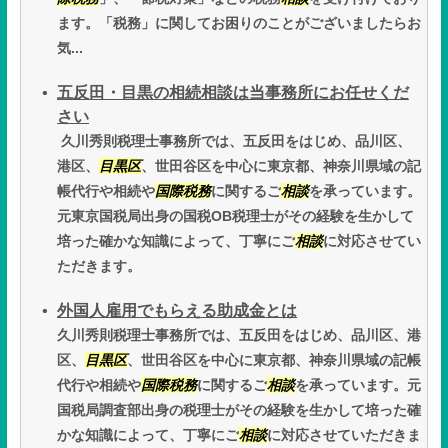
ます。「税務」に関してお困りのことがございましたらお
気...
五反田・目黒の相続相談は当事務所にお任せくだ
さい
久川秀則税理士事務所では、五反田をはじめ、品川区、
港区、
目黒区
、世田谷区を中心に東京都、神奈川県域の記
帳代行や相続や
国際税務
に関するご
相談
を承っています。
元東京国税局出身の国税OB税理士がその経験を生かして
培った確かな知識によって、丁寧にご
相談
に対応させてい
ただきます。
外国人雇用でもらえる助成金とは
久川秀則税理士事務所では、五反田をはじめ、品川区、港
区、
目黒区
、世田谷区を中心に東京都、神奈川県域の記帳
代行や相続や
国際税務
に関するご
相談
を承っています。元
国税局調査部出身の税理士がその経験を生かして培った確
かな知識によって、丁寧にご
相談
に対応させていただきま