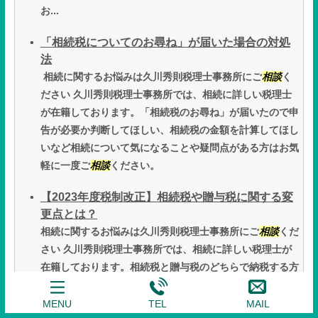
お...
「相続税についてのお尋ね」が届いた場合の対処
法
相続に関するお悩みは久川秀則税理士事務所にご
相談
く
ださい 久川秀則税理士事務所では、相続に詳しい税理士
が在籍しております。「相続税のお尋ね」が届いたので申
告が必要か判断してほしい、相続税の金額を計算してほし
いなど相続について気になることや疑問点がある方はお気
軽に一度ご
相談
ください。
【2023年度税制改正】相続税や贈与税に関する変
更点とは？
相続に関するお悩みは久川秀則税理士事務所にご
相談
くだ
さい 久川秀則税理士事務所では、相続に詳しい税理士が
在籍しております。相続税と贈与税のどちらで納税する方
が良いか教えて欲しい、相続税の金額を計算してほしい、
自分が使える特例制度について教えて欲しいなど相続につ
MENU
TEL
MAIL