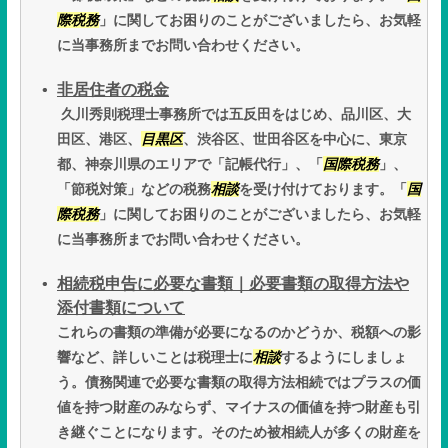
際税務
」に関してお困りのことがございましたら、お気軽
に当事務所までお問い合わせください。
非居住者の税金
久川秀則税理士事務所では五反田をはじめ、品川区、大
田区、港区、
目黒区
、渋谷区、世田谷区を中心に、東京
都、神奈川県のエリアで「記帳代行」、「
国際税務
」、
「節税対策」などの税務
相談
を受け付けております。「
国
際税務
」に関してお困りのことがございましたら、お気軽
に当事務所までお問い合わせください。
相続税申告に必要な書類｜必要書類の取得方法や
添付書類について
これらの書類の準備が必要になるのかどうか、税額への影
響など、詳しいことは税理士に
相談
するようにしましょ
う。債務関連で必要な書類の取得方法相続ではプラスの価
値を持つ財産のみならず、マイナスの価値を持つ財産も引
き継ぐことになります。そのため被相続人が多くの財産を