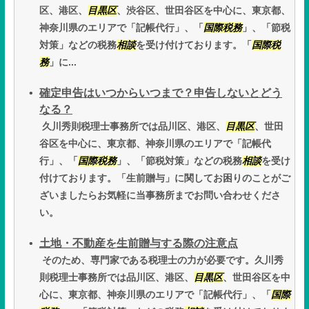
区、港区、
目黒区
、渋谷区、世田谷区を中心に、東京都、
神奈川県のエリアで「記帳代行」、「
国際税務
」、「節税
対策」などの税務
相談
を受け付けております。「
国際税
務
」に...
確定申告はいつからいつまで？申告しないとどう
なる？
久川秀則税理士事務所では品川区、港区、
目黒区
、世田
谷区を中心に、東京都、神奈川県のエリアで「記帳代
行」、「
国際税務
」、「節税対策」などの税務
相談
を受け
付けております。「生前贈与」に関してお困りのことがご
ざいましたらお気軽に当事務所までお問い合わせくださ
い。
土地・不動産を生前贈与する際の注意点
そのため、専門家である税理士の力が必要です。久川秀
則税理士事務所では品川区、港区、
目黒区
、世田谷区を中
心に、東京都、神奈川県のエリアで「記帳代行」、「
国際