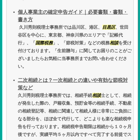
個人事業主の確定申告ガイド｜必要書類・書類・
書き方
久川秀則税理士事務所では品川区、港区、
目黒区
、世田
谷区を中心に、東京都、神奈川県のエリアで「記帳代
行」、「
国際税務
」、「節税対策」などの税務
相談
を受け
付けております。「生前贈与」に関してお困りのことがご
ざいましたらお気軽に当事務所までお問い合わせくださ
い。
二次相続とは？一次相続との違いや有効な節税対
策など
久川秀則税理士事務所では、相続手続
相談
士として、相続
が発生した際の、戸籍収集、預貯金等の相続手続、不動産
の相続登記等、相続に関連して相続人様に非常にご負担に
なる部分を、ほぼ全て代行して、どこよりも楽な相続税申
告を行っております。相続税申告期限は相続から１０ヶ月
後ですが、実績平均５ヶ月以内ですべて完了する前提でス