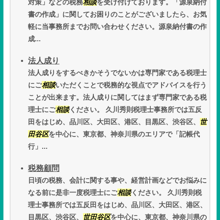
対策」などの税務
相談
を受け付けております。「源泉納付
書の作成」に関してお困りのことがございましたら、お気
軽に当事務所までお問い合わせください。源泉納付書の作
成...
法人成り
法人成りをするべきかそうでないかは専門家である税理士
にご
相談
いただくことで税務的な視点でアドバイスを行う
ことが出来ます。法人成りに関してはまず専門家である税
理士にご
相談
ください。 久川秀則税理士事務所では五反
田をはじめ、品川区、大田区、港区、目黒区、渋谷区、
世
田谷区
を中心に、東京都、神奈川県のエリアで「記帳代
行」...
税務顧問
日頃の税務、会計に関する事や、経営計画などでお悩みに
なる前に是非一度税理士にご
相談
ください。 久川秀則税
理士事務所では五反田をはじめ、品川区、大田区、港区、
目黒区、渋谷区、
世田谷区
を中心に、東京都、神奈川県の