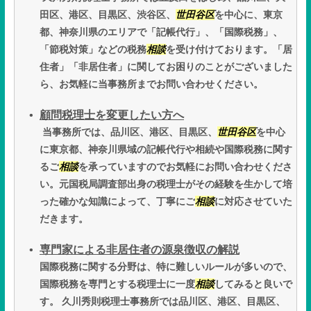
田区、港区、目黒区、渋谷区、
世田谷区
を中心に、東京
都、神奈川県のエリアで「記帳代行」、「国際税務」、
「節税対策」などの税務
相談
を受け付けております。「居
住者」「非居住者」に関してお困りのことがございました
ら、お気軽に当事務所までお問い合わせください。
顧問税理士を変更したい方へ
当事務所では、品川区、港区、目黒区、
世田谷区
を中心
に東京都、神奈川県域の記帳代行や相続や国際税務に関す
るご
相談
を承っていますのでお気軽にお問い合わせくださ
い。元国税局調査部出身の税理士がその経験を生かして培
った確かな知識によって、丁寧にご
相談
に対応させていた
だきます。
専門家による非居住者の源泉徴収の解説
国際税務に関する分野は、特に難しいルールが多いので、
国際税務を専門とする税理士に一度
相談
してみると良いで
す。 久川秀則税理士事務所では品川区、港区、目黒区、