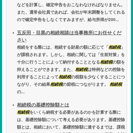
などを計算し、確定申告をおこなわなければなりません。
また、通常会社員であれば、会社が年末調整をしてくれる
ので確定申告をしなくてすみますが、給与所得が200...
五反田・目黒の相続相談は当事務所にお任せくだ
さい
相続をする際には、相続する財産の額に応じて「
相続税
」
が課税されます。しかし、相続に関しては「生前対策」を
十分に行うことによって納付することとなる
相続税
の額を
抑えることができます。また、
相続税
は特例などの控除を
利用することによって
相続税
の税額を少なくすることにつ
ながり、その結果
相続税
の節税につながります。
相続税
の...
相続税の基礎控除額とは
相続税
をいくら納税する必要があるのかを計算する際に
は、基礎控除額について考える必要があります。基礎控除
額とは、相続において、基礎控除額に達するまでは、課税