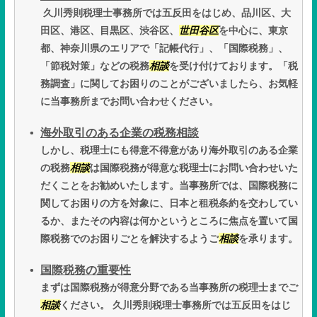
久川秀則税理士事務所では五反田をはじめ、品川区、大
田区、港区、目黒区、渋谷区、
世田谷区
を中心に、東京
都、神奈川県のエリアで「記帳代行」、「国際税務」、
「節税対策」などの税務
相談
を受け付けております。「税
務調査」に関してお困りのことがございましたら、お気軽
に当事務所までお問い合わせください。
海外取引のある企業の税務相談
しかし、税理士にも得意不得意があり海外取引のある企業
の税務
相談
は国際税務が得意な税理士にお問い合わせいた
だくことをお勧めいたします。当事務所では、国際税務に
関してお困りの方を対象に、日本と租税条約を交わしてい
るか、またその内容は何かというところに焦点を置いて国
際税務でのお困りごとを解決するようご
相談
を承ります。
国際税務の重要性
まずは国際税務が得意分野である当事務所の税理士までご
相談
ください。 久川秀則税理士事務所では五反田をはじ