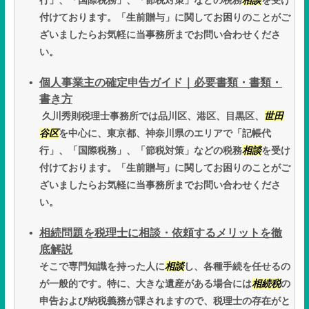
行」、「国際税務」、「節税対策」などの税務
相談
を受け
付けております。「生前贈与」に関してお困りのことがご
ざいましたらお気軽に当事務所までお問い合わせくださ
い。
個人事業主の確定申告ガイド｜必要書類・書類・
書き方
久川秀則税理士事務所では品川区、港区、目黒区、
世田
谷区
を中心に、東京都、神奈川県のエリアで「記帳代
行」、「国際税務」、「節税対策」などの税務
相談
を受け
付けております。「生前贈与」に関してお困りのことがご
ざいましたらお気軽に当事務所までお問い合わせくださ
い。
相続問題を税理士に相談・依頼するメリットを徹
底解説
そこで専門知識を持った人に
相談
し、各種手続を任せるの
が一般的です。特に、大きな遺産がある場合には
相続税
の
申告および納税義務が課されますので、税理士の存在がと