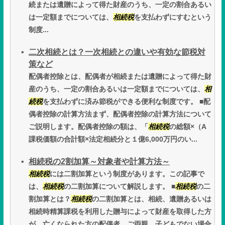
続または遺贈によって得た財産のうち、一定の割合あるい
は一定額までについては、
相続税
を支払わずにすむという
制度...
二次相続とは？一次相続との違いや有効な節税対
策など
配偶者控除とは、配偶者が相続または遺贈によって得た財
産のうち、一定の割合あるいは一定額までについては、
相
続税
を支払わずに済み節税ができる便利な制度です。 ■配
偶者控除の計算方法まず、配偶者控除の計算方法について
ご説明します。配偶者控除の額は、「
相続税
の総額×（A
課税価額の合計額×法定相続分と１億6,000万円のい...
相続税の2割加算～対象者や計算方法～
相続税
には二割加算という制度があります。この記事で
は、
相続税
の二割加算について解説します。 ■
相続税
の二
割加算とは？
相続税
の二割加算とは、相続、遺贈あるいは
相続時精算課税を利用した贈与によって財産を取得した方
が、亡くなられた方の配偶者、ご両親、子どもでない場合