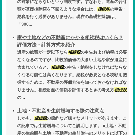
の対象にならないという制度です。すなわち、遺産の合計
額が基礎控除額を下回るような場合には、
相続税
の申告・
納税を行う必要がありません。現在の基礎控除額は、
「300...
家や土地などの不動産にかかる相続税はいくら？
評価方法・計算方式を紹介
遺産の総額が一定以下なら
相続税
の申告および納税は必要
なくなるのですが、比較的価値の大きい土地や家が遺産に
含まれていると、
相続税
の申告・納税をしなければならな
くなる可能性は高くなります。納税が必要となる税額を把
握するために、不動産の評価方法を知っておかなければな
りません。相続財産の価額を評価するときの考え方
相続税
の...
土地・不動産を生前贈与する際の注意点
しかも、
相続税
の節約など様々なメリットがあります。こ
の記事では生前贈与についてご説明します。 ■土地・不動
産の生前贈与土地・不動産の生前贈与のメリットは以下の