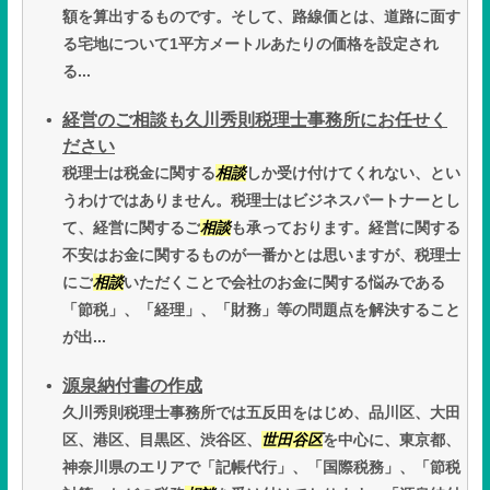
額を算出するものです。そして、路線価とは、道路に面す
る宅地について1平方メートルあたりの価格を設定され
る...
経営のご相談も久川秀則税理士事務所にお任せく
ださい
税理士は税金に関する
相談
しか受け付けてくれない、とい
うわけではありません。税理士はビジネスパートナーとし
て、経営に関するご
相談
も承っております。経営に関する
不安はお金に関するものが一番かとは思いますが、税理士
にご
相談
いただくことで会社のお金に関する悩みである
「節税」、「経理」、「財務」等の問題点を解決すること
が出...
源泉納付書の作成
久川秀則税理士事務所では五反田をはじめ、品川区、大田
区、港区、目黒区、渋谷区、
世田谷区
を中心に、東京都、
神奈川県のエリアで「記帳代行」、「国際税務」、「節税