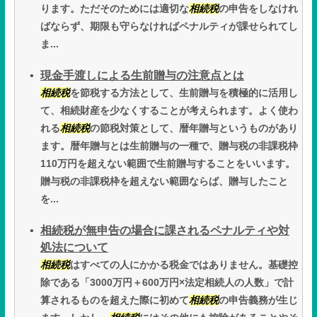
ります。ただそのためには適切な
相続税
の申告をしなけれ
ばならず、期限も守らなければペナルティが課せられてし
ま...
現金手渡しによる生前贈与の注意点とは
相続税
を節税する方法として、生前贈与を積極的に活用し
て、相続財産を少なくすることが考えられます。よく使わ
れる
相続税
の節税対策として、暦年贈与というものがあり
ます。暦年贈与とは生前贈与の一種で、贈与税の非課税枠
110万円を超えない範囲で生前贈与することをいいます。
贈与税の非課税枠を超えない範囲ならば、贈与したこと
を...
相続税が無申告の場合に課されるペナルティや対
処法について
相続税
はすべての人にかかる税金ではありません。基礎控
除である「3000万円＋600万円×法定相続人の人数」で計
算されるものを超えた際に初めて
相続税
の申告義務が生じ