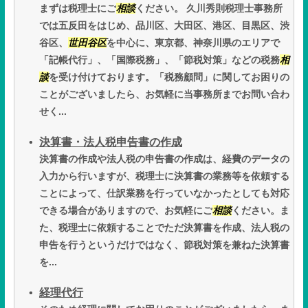
まずは税理士にご
相談
ください。 久川秀則税理士事務所
では五反田をはじめ、品川区、大田区、港区、目黒区、渋
谷区、
世田谷区
を中心に、東京都、神奈川県のエリアで
「記帳代行」、「国際税務」、「節税対策」などの税務
相
談
を受け付けております。「税務顧問」に関してお困りの
ことがございましたら、お気軽に当事務所までお問い合わ
せく...
決算書・法人税申告書の作成
決算書の作成や法人税の申告書の作成は、経費のデータの
入力から行いますが、税理士に決算書の業務等を依頼する
ことによって、仕訳業務を行っていなかったとしても対応
できる場合がありますので、お気軽にご
相談
ください。ま
た、税理士に依頼することでただ決算書を作成、法人税の
申告を行うというだけではなく、節税対策を兼ねた決算書
を...
経理代行