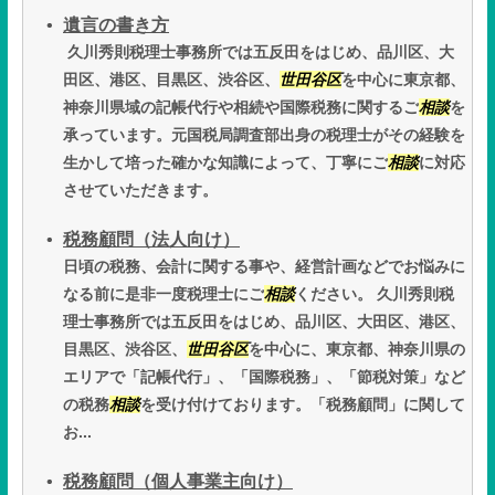
遺言の書き方
久川秀則税理士事務所では五反田をはじめ、品川区、大
田区、港区、目黒区、渋谷区、
世田谷区
を中心に東京都、
神奈川県域の記帳代行や相続や国際税務に関するご
相談
を
承っています。元国税局調査部出身の税理士がその経験を
生かして培った確かな知識によって、丁寧にご
相談
に対応
させていただきます。
税務顧問（法人向け）
日頃の税務、会計に関する事や、経営計画などでお悩みに
なる前に是非一度税理士にご
相談
ください。 久川秀則税
理士事務所では五反田をはじめ、品川区、大田区、港区、
目黒区、渋谷区、
世田谷区
を中心に、東京都、神奈川県の
エリアで「記帳代行」、「国際税務」、「節税対策」など
の税務
相談
を受け付けております。「税務顧問」に関して
お...
税務顧問（個人事業主向け）