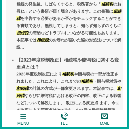
相続の発生後、しばらくすると、税務署から「
相続税
のお
尋ね」という書類が届く場合があります。この書類は
相続
税
を申告する必要があるか否かをチェックすることができ
る書類であり、無視してしまうと、知らず知らずのうちに
相続税
の滞納などトラブルにつながる可能性もあります。
本記事では
相続税
のお尋ねが届いた際の対処法について解
説...
【2023年度税制改正】相続税や贈与税に関する変
更点とは？
2023年度税制改正により
相続税
や贈与税の一部が改正さ
れました。これにより、これまでの
相続税
・贈与税対策や
相続税
の計算の方式が一部変更されます。本記事では、
相
続税
ならびに贈与税における改正の内容、改正による影響
などについて解説します。 改正による変更点 まず、今回
の改正による変更点は2つです。１つ目は相続時精算課...
現在不動産を所有している方へ～今からできる相
MENU
TEL
MAIL