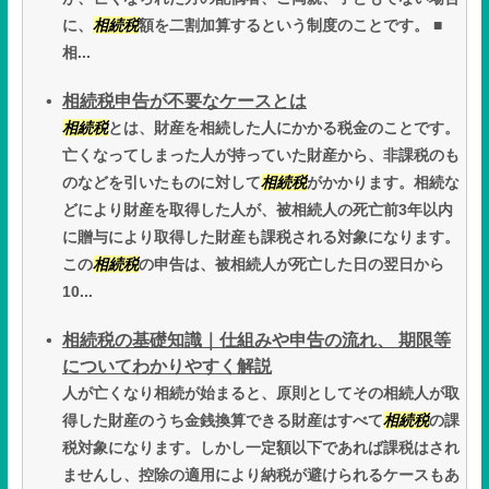
に、
相続税
額を二割加算するという制度のことです。 ■
相...
相続税申告が不要なケースとは
相続税
とは、財産を相続した人にかかる税金のことです。
亡くなってしまった人が持っていた財産から、非課税のも
のなどを引いたものに対して
相続税
がかかります。相続な
どにより財産を取得した人が、被相続人の死亡前3年以内
に贈与により取得した財産も課税される対象になります。
この
相続税
の申告は、被相続人が死亡した日の翌日から
10...
相続税の基礎知識｜仕組みや申告の流れ、 期限等
についてわかりやすく解説
人が亡くなり相続が始まると、原則としてその相続人が取
得した財産のうち金銭換算できる財産はすべて
相続税
の課
税対象になります。しかし一定額以下であれば課税はされ
ませんし、控除の適用により納税が避けられるケースもあ