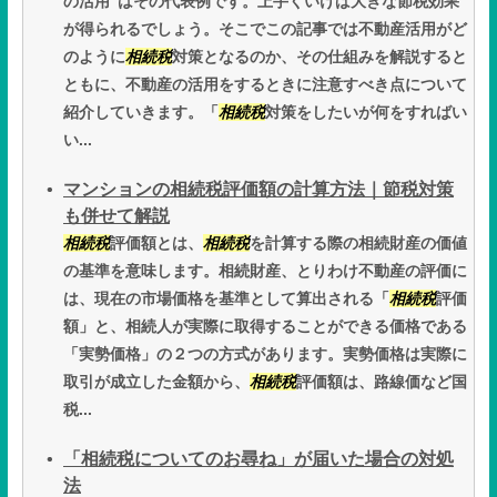
の活用”はその代表例です。上手くいけば大きな節税効果
が得られるでしょう。そこでこの記事では不動産活用がど
のように
相続税
対策となるのか、その仕組みを解説すると
ともに、不動産の活用をするときに注意すべき点について
紹介していきます。「
相続税
対策をしたいが何をすればい
い...
マンションの相続税評価額の計算方法｜節税対策
も併せて解説
相続税
評価額とは、
相続税
を計算する際の相続財産の価値
の基準を意味します。相続財産、とりわけ不動産の評価に
は、現在の市場価格を基準として算出される「
相続税
評価
額」と、相続人が実際に取得することができる価格である
「実勢価格」の２つの方式があります。実勢価格は実際に
取引が成立した金額から、
相続税
評価額は、路線価など国
税...
「相続税についてのお尋ね」が届いた場合の対処
法