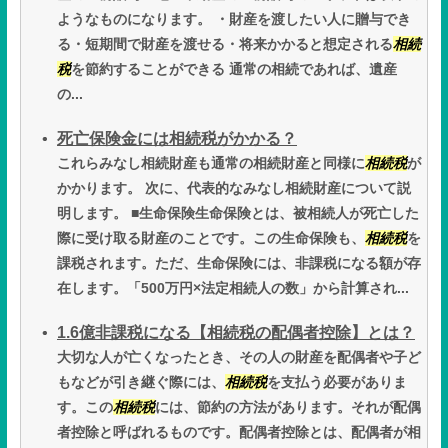
ようなものになります。 ・財産を渡したい人に贈与でき
る・短期間で財産を渡せる・将来かかると想定される
相続
税
を節約することができる 通常の相続であれば、遺産
の...
死亡保険金には相続税がかかる？
これらみなし相続財産も通常の相続財産と同様に
相続税
が
かかります。 次に、代表的なみなし相続財産について説
明します。 ■生命保険生命保険とは、被相続人が死亡した
際に受け取る財産のことです。この生命保険も、
相続税
を
課税されます。ただ、生命保険には、非課税になる額が存
在します。「500万円×法定相続人の数」から計算され...
1.6億非課税になる【相続税の配偶者控除】とは？
大切な人が亡くなったとき、その人の財産を配偶者や子ど
もなどが引き継ぐ際には、
相続税
を支払う必要がありま
す。この
相続税
には、節約の方法があります。それが配偶
者控除と呼ばれるものです。配偶者控除とは、配偶者が相