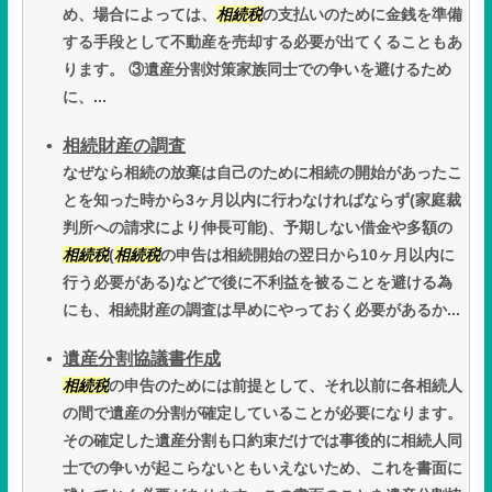
め、場合によっては、
相続税
の支払いのために金銭を準備
する手段として不動産を売却する必要が出てくることもあ
ります。 ③遺産分割対策家族同士での争いを避けるため
に、...
相続財産の調査
なぜなら相続の放棄は自己のために相続の開始があったこ
とを知った時から3ヶ月以内に行わなければならず(家庭裁
判所への請求により伸長可能)、予期しない借金や多額の
相続税
(
相続税
の申告は相続開始の翌日から10ヶ月以内に
行う必要がある)などで後に不利益を被ることを避ける為
にも、相続財産の調査は早めにやっておく必要があるか...
遺産分割協議書作成
相続税
の申告のためには前提として、それ以前に各相続人
の間で遺産の分割が確定していることが必要になります。
その確定した遺産分割も口約束だけでは事後的に相続人同
士での争いが起こらないともいえないため、これを書面に