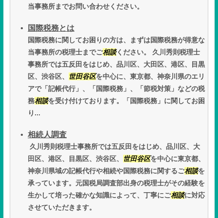
当事務所までお問い合わせください。
国際税務とは
国際税務に関してお困りの方は、まずは国際税務が得意な
当事務所の税理士までご
相談
ください。 久川秀則税理士
事務所では五反田をはじめ、品川区、大田区、港区、目黒
区、渋谷区、
世田谷区
を中心に、東京都、神奈川県のエリ
アで「記帳代行」、「国際税務」、「節税対策」などの税
務
相談
を受け付けております。「国際税務」に関してお困
り...
相続人調査
久川秀則税理士事務所では五反田をはじめ、品川区、大
田区、港区、目黒区、渋谷区、
世田谷区
を中心に東京都、
神奈川県域の記帳代行や相続や国際税務に関するご
相談
を
承っています。元国税局調査部出身の税理士がその経験を
生かして培った確かな知識によって、丁寧にご
相談
に対応
させていただきます。