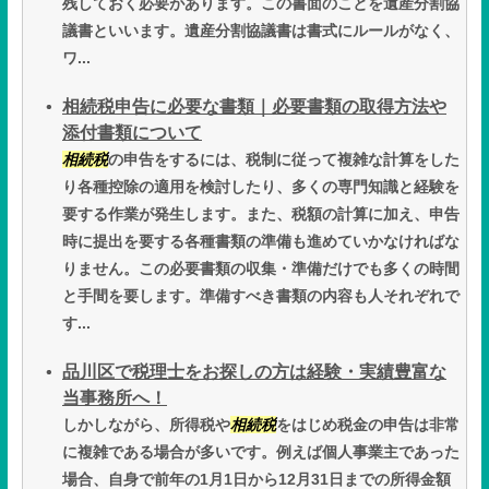
残しておく必要があります。この書面のことを遺産分割協
議書といいます。遺産分割協議書は書式にルールがなく、
ワ...
相続税申告に必要な書類｜必要書類の取得方法や
添付書類について
相続税
の申告をするには、税制に従って複雑な計算をした
り各種控除の適用を検討したり、多くの専門知識と経験を
要する作業が発生します。また、税額の計算に加え、申告
時に提出を要する各種書類の準備も進めていかなければな
りません。この必要書類の収集・準備だけでも多くの時間
と手間を要します。準備すべき書類の内容も人それぞれで
す...
品川区で税理士をお探しの方は経験・実績豊富な
当事務所へ！
しかしながら、所得税や
相続税
をはじめ税金の申告は非常
に複雑である場合が多いです。例えば個人事業主であった
場合、自身で前年の1月1日から12月31日までの所得金額