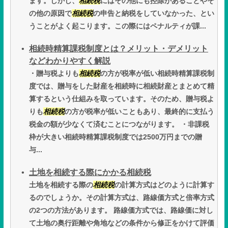
ます。しかし、
相続税
にはその他にも控除があることやそ
の他の原因で
相続税
の申告と納税をしていなかった、とい
うことがよく起こります。この際にはペナルティが課...
相続時精算課税制度とは？メリット・デメリット
などわかりやすく解説
・贈与税よりも
相続税
の方が税率が低い相続時精算課税制
度では、贈与をした財産を相続時に相続財産とまとめて精
算するという仕組みを取っています。そのため、贈与税よ
りも
相続税
の方が税率が低いこともあり、最終的に支払う
税金の額が少なくて済むことにつながります。 ・非課税
枠が大きい相続時精算課税制度では2500万円までの贈
与...
土地を相続する際にかかる相続税
土地を相続する際の
相続税
の計算方式はどのように計算す
るのでしょうか。その計算方式は、路線価方式と倍率方式
の2つの方法があります。 路線価方式では、路線価に対し
て土地の奥行距離や角地などの条件から修正をかけて評価