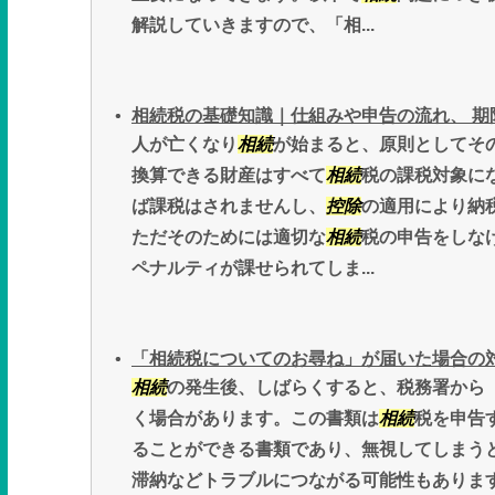
解説していきますので、「相...
相続税の基礎知識｜仕組みや申告の流れ、 期
人が亡くなり
相続
が始まると、原則としてそ
換算できる財産はすべて
相続
税の課税対象に
ば課税はされませんし、
控除
の適用により納
ただそのためには適切な
相続
税の申告をしな
ペナルティが課せられてしま...
「相続税についてのお尋ね」が届いた場合の
相続
の発生後、しばらくすると、税務署から
く場合があります。この書類は
相続
税を申告
ることができる書類であり、無視してしまう
滞納などトラブルにつながる可能性もありま