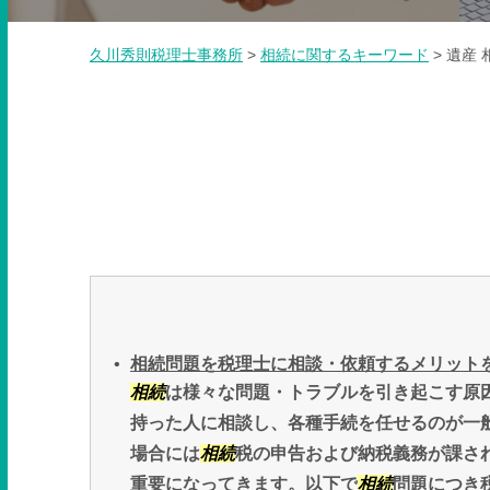
久川秀則税理士事務所
>
相続に関するキーワード
>
遺産 
相続問題を税理士に相談・依頼するメリット
相続
は様々な問題・トラブルを引き起こす原
持った人に相談し、各種手続を任せるのが一
場合には
相続
税の申告および納税義務が課さ
重要になってきます。以下で
相続
問題につき