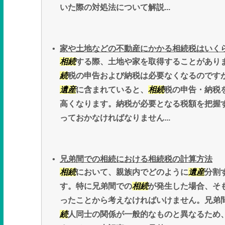
いた際の対処法について解説...
家や土地などの不動産にかかる相続税はいくら
相続
する際、土地や家を取得することがあり
続
税の申告および納税は必要なくなるのです
遺産
に含まれていると、
相続
税の申告・納税
高くなります。納税が必要となる税額を把握
っておかなければなりません...
兄弟間での相続における相続税の計算方法
相続
において、親族内でどのように
遺産
分割
す。特に兄弟間での
相続
が発生した場合、そ
ったことから考えなければいけません。兄弟
続
人同士の関係が一般的なものと異なるため