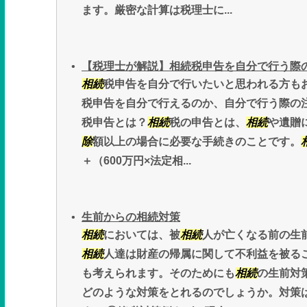
ます。厳密な計算は税理士に...
【税理士が解説】相続税申告を自分で行う際
相続
税申告を自分で行いたいと思われる方も
税申告を自分で行えるのか、自分で行う際の
税申告とは？
相続
税の申告とは、
相続
や遺贈
除
額以上の場合に必要な手続きのことです。
＋（600万円×法定相...
生前からの相続対策
相続
においては、被
相続
人が亡くなる前の生
相続
人達は財産の帰属に関して不利益を被る
も考えられます。そのためにも
相続
の生前対
どのような対策をとれるのでしょうか。対策