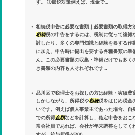
す。 ①節税対策例えば、現金で...
相続税申告に必要な書類｜必要書類の取得方
相続
税の申告をするには、税制に従って複雑
討したり、多くの専門知識と経験を要する作
に加え、申告時に提出を要する各種書類の準
ん。この必要書類の収集・準備だけでも多く
き書類の内容も人それぞれです...
品川区で税理士をお探しの方は経験・実績豊
しかしながら、所得税や
相続
税をはじめ税金
いです。例えば個人事業主であった場合、自身で
での所得
金額
などを計算し、確定申告をおこ
常会社員であれば、会社が年末調整をしてく
すが、給与所得が200...