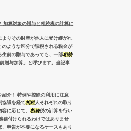
？ 加算対象の贈与と相続税の計算に
によりその財産が他人に受け継がれ
このような区分で課税される税金が
る生前の贈与であっても、一部
相続
生前贈与加算」と呼びます。当記事
紹介！ 特例や控除の利用に注意
割協議を経て
相続
人それぞれの取り
内容に応じて、
相続
税の計算を行い
義務付けられるわけではありませ
ば、申告が不要になるケースもあり