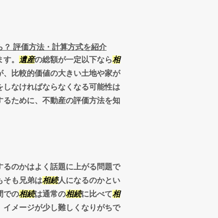
？ 評価方法・計算方式を紹介
ます。
遺産
の総額が一定以下なら
相
が、比較的価値の大きい土地や家が
をしなければならなくなる可能性は
するために、不動産の評価方法を知
するのかはよく話題に上がる問題で
もそも兄弟は
相続
人になるのかとい
間での
相続
は通常の
相続
に比べて
相
、イメージが少し難しくなりがちで