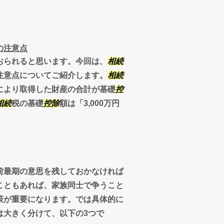
の注意点
おられると思います。今回は、
相続
注意点についてご紹介します。
相続
により取得した財産の合計が基礎
控
相続
税の基礎
控除
額は「3,000万円
前最期の意思を残しておかなければ
こともあれば、家族同士で争うこと
策が重要になります。では具体的に
は大きく分けて、以下の3つで