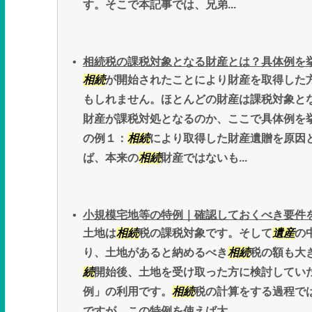
す。そこで本記事では、兄弟...
相続税の課税対象となる財産とは？具体例を
相続
が開始されたことにより財産を取得した
もしれません。ほとんどの財産は課税対象と
財産が課税対処となるのか、ここで具体例を
の例１：
相続
により取得した財産遺贈を原因
ば、本来の
相続
財産ではないも...
小規模宅地等の特例｜確認しておくべき要件
土地は
相続
税の課税対象です。そして
遺産
の
り、土地があると納めるべき
相続
税の額も大
続
開始後、土地を受け取った方に検討してい
例」の利用です。
相続
税の計算をする過程で
ですが、この特例を使えば大...