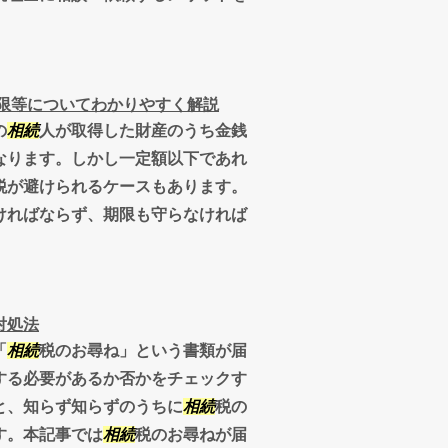
限等についてわかりやすく解説
の
相続
人が取得した財産のうち金銭
なります。しかし一定額以下であれ
税が避けられるケースもあります。
ければならず、期限も守らなければ
対処法
「
相続
税のお尋ね」という書類が届
する必要があるか否かをチェックす
と、知らず知らずのうちに
相続
税の
す。本記事では
相続
税のお尋ねが届