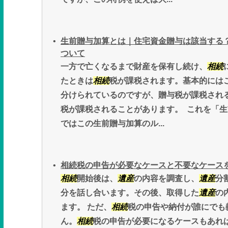
生前贈与加算とは｜住宅資金贈与は該当する
ついて
一方で亡くなるまで財産を保有し続け、
相続
たときは
相続
税が課税されます。基本的には
分けられているのですが、贈与税が課税され
税が課税されることがあります。 これを「
ではこの生前贈与加算のル...
相続税の申告が必要なケースと不要なケースを
相続
開始後は、
遺産
の内容を調査し、
遺産
分
分を話し合います。その後、取得した
遺産
の
ます。 ただ、
相続
税の申告や納付が誰にでも
ん。
相続
税の申告が必要になるケースもあれ