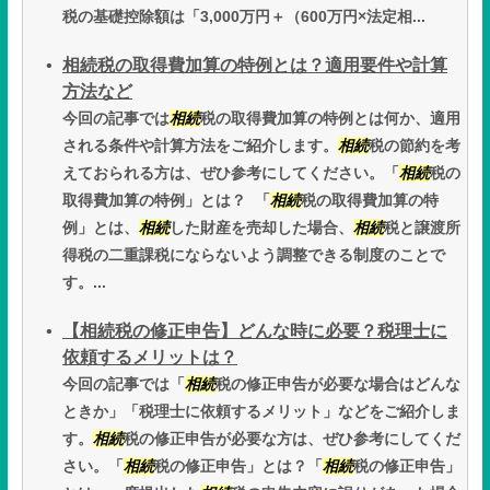
税の基礎控除額は「3,000万円＋（600万円×法定相...
相続税の取得費加算の特例とは？適用要件や計算
方法など
今回の記事では
相続
税の取得費加算の特例とは何か、適用
される条件や計算方法をご紹介します。
相続
税の節約を考
えておられる方は、ぜひ参考にしてください。「
相続
税の
取得費加算の特例」とは？ 「
相続
税の取得費加算の特
例」とは、
相続
した財産を売却した場合、
相続
税と譲渡所
得税の二重課税にならないよう調整できる制度のことで
す。...
【相続税の修正申告】どんな時に必要？税理士に
依頼するメリットは？
今回の記事では「
相続
税の修正申告が必要な場合はどんな
ときか」「税理士に依頼するメリット」などをご紹介しま
す。
相続
税の修正申告が必要な方は、ぜひ参考にしてくだ
さい。「
相続
税の修正申告」とは？「
相続
税の修正申告」