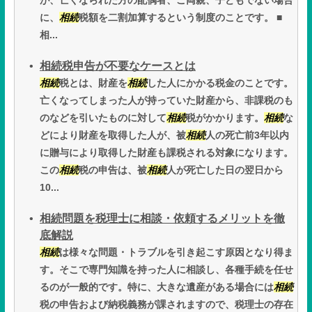
が、亡くなられた方の配偶者、ご両親、子どもでない場合
に、
相続
税額を二割加算するという制度のことです。 ■
相...
相続税申告が不要なケースとは
相続
税とは、財産を
相続
した人にかかる税金のことです。
亡くなってしまった人が持っていた財産から、非課税のも
のなどを引いたものに対して
相続
税がかかります。
相続
な
どにより財産を取得した人が、被
相続
人の死亡前3年以内
に贈与により取得した財産も課税される対象になります。
この
相続
税の申告は、被
相続
人が死亡した日の翌日から
10...
相続問題を税理士に相談・依頼するメリットを徹
底解説
相続
は様々な問題・トラブルを引き起こす原因となり得ま
す。そこで専門知識を持った人に相談し、各種手続を任せ
るのが一般的です。特に、大きな遺産がある場合には
相続
税の申告および納税義務が課されますので、税理士の存在