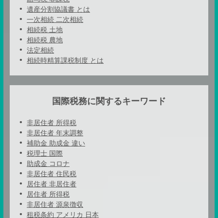
遺産分割協議書 とは
一次相続 二次相続
相続税 土地
相続税 農地
法定相続
相続時精算課税制度 とは
国際税務に関するキーワード
非居住者 所得税
非居住者 年末調整
補助金 助成金 違い
税理士 国際
助成金 コロナ
非居住者 住民税
居住者 非居住者
居住者 所得税
非居住者 源泉徴収
租税条約 アメリカ 日本