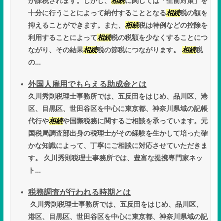
が課税されます。しかし、
相続
に関しては「生前対策」を
十分に行うことによって納付することとなる
相続
税の額を
抑えることができます。また、
相続
税は特例などの控除を
利用することによって
相続
税の税額を少なくすることにつ
ながり、その結果
相続
税の節税につながります。
相続
税
の...
外国人雇用でもらえる助成金とは
久川秀則税理士事務所では、五反田をはじめ、品川区、港
区、目黒区、世田谷区を中心に東京都、神奈川県域の記帳
代行や
相続
や国際税務に関するご相談を承っています。元
国税局調査部出身の税理士がその経験を生かして培った確
かな知識によって、丁寧にご相談に対応させていただきま
す。 久川秀則税理士事務所では、豊富な提携専門家ネッ
ト...
税務調査が行われる時期とは
久川秀則税理士事務所では、五反田をはじめ、品川区、
港区、目黒区、世田谷区を中心に東京都、神奈川県域の記