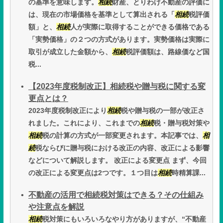
の基準を意味します。
相続
財産、とりわけ不動産の評価に
は、現在の市場価格を基準として算出される「
相続
税評価
額」と、
相続
人が実際に取得することができる価格である
「実勢価格」の２つの方式があります。実勢価格は実際に
取引が成立した金額から、
相続
税評価額は、路線価など国
税...
【2023年度税制改正】相続税や贈与税に関する変
更点とは？
2023年度税制改正により
相続
税や贈与税の一部が改正さ
れました。これにより、これまでの
相続
税・贈与税対策や
相続
税の計算の方式が一部変更されます。本記事では、
相
続
税ならびに贈与税における改正の内容、改正による影響
などについて解説します。 改正による変更点 まず、今回
の改正による変更点は2つです。１つ目は
相続
時精算課...
不動産の活用で相続税対策はできる？その仕組み
や注意点を解説
相続
税対策にもいろいろなやり方がありますが、“不動産