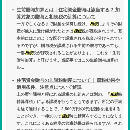
生前贈与加算とは｜住宅資金贈与は該当する？ 加
算対象の贈与と相続税の計算について
一方で亡くなるまで財産を保有し続け、
相続
によりその財
産が他人に受け継がれたときは
相続
税が課税されます。基
本的にはこのような区分で課税される税金が分けられてい
るのですが、贈与税が課税される生前の贈与であっても、
一部
相続
税が課税されることがあります。 これを「生前
贈与加算」と呼びます。当記事ではこの生前贈与加算の
ル...
住宅資金贈与の非課税制度について｜ 節税効果や
適用条件、注意点について解説
上の暦年課税と呼ばれる課税の仕組みとは別の、「
相続
時
精算課税」による課税を行うこともできます。所定の手続
を経て適用することで、2,500万円の特別控除を適用する
ことができ、一律20%で
相続
時に精算をすることになりま
す。これによりある程度の節税効果は得られますが、それ