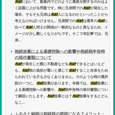
相続
において、親族内でどのように遺産分割するのかはよ
く話題に上がる問題です。特に兄弟間での
相続
が発生した
場合、そもそも兄弟は
相続
人になるのかといったことから
考えなければいけません。兄弟間での
相続
は通常の
相続
に
比べて
相続
人同士の関係が一般的なものと異なるため、イ
メージが少し難しくなりがちです。そこで本記事では、兄
弟...
相続放棄による基礎控除への影響や相続税申告時
の添付書類について
相続
が発生した際に不動産などを
相続
できるとはいえど
も、
相続
税の負担が重いと感じて
相続
すること自体をため
らわれている方も少なくありません。そのような時の選択
肢の一つに、
相続
放棄があります。本稿では、
相続
放棄に
よる基礎控除への影響や、
相続
税申告時の添付書類につい
て解説いたします。
相続
放棄とは？
相続
放棄をするとどん
なこ...
ふるさと納税は相続税の節税になる？メリット・