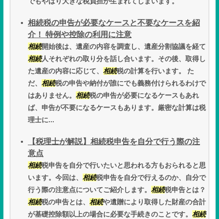
でもやはり大きな税負担が生まれてしまいます。
相続税の申告が必要なケースと不要なケースを紹
介！ 特例や控除の利用に注意
相続
開始後は、遺産の内容を調査し、遺産分割協議を経て
相続
人それぞれの取り分を話し合います。その後、取得し
た遺産の内容に応じて、
相続
税の計算を行います。 た
だ、
相続
税の申告や納付が誰にでも義務付けられるわけで
はありません。
相続
税の申告が必要になるケースもあれ
ば、申告が不要になるケースもあります。厳密な計算は税
理士に...
【税理士が解説】相続税申告を自分で行う際の注
意点
相続
税申告を自分で行いたいと思われる方もおられると思
います。今回は、
相続
税申告を自分で行えるのか、自分で
行う際の注意点についてご紹介します。
相続
税申告とは？
相続
税の申告とは、
相続
や遺贈により取得した財産の合計
が基礎控除額以上の場合に必要な手続きのことです。
相続