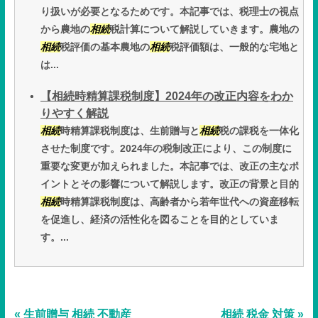
り扱いが必要となるためです。本記事では、税理士の視点
から農地の
相続
税計算について解説していきます。農地の
相続
税評価の基本農地の
相続
税評価額は、一般的な宅地と
は...
【相続時精算課税制度】2024年の改正内容をわか
りやすく解説
相続
時精算課税制度は、生前贈与と
相続
税の課税を一体化
させた制度です。2024年の税制改正により、この制度に
重要な変更が加えられました。本記事では、改正の主なポ
イントとその影響について解説します。改正の背景と目的
相続
時精算課税制度は、高齢者から若年世代への資産移転
を促進し、経済の活性化を図ることを目的としていま
す。...
« 生前贈与 相続 不動産
相続 税金 対策 »