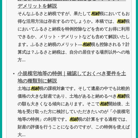
デメリットを解説
そんなふるさと納税ですが、果たして
相続
税においてもお
得な活用方法は存在するのでしょうか。本稿では、
相続
税
においてふるさと納税を特例控除などを含めてお得に利用
できるか、メリット・デメリットなども含めて解説いたし
ます。ふるさと納税のメリット―
相続
税も控除される？計
算式は？ふるさと納税は、自分の居住する場所以外への地
方...
小規模宅地等の特例｜確認しておくべき要件を土
地の種類別に解説
土地は
相続
税の課税対象です。そして遺産の中でも比較的
価格の大きな財産であり、土地があると納めるべき
相続
税
の額も大きくなる傾向にあります。そこで
相続
開始後、土
地を受け取った方に検討していただきたいのが「小規模宅
地等の特例」の利用です。
相続
税の計算をする過程では、
財産の評価を行うことになるのですが、この特例を使えば
大...