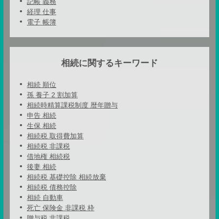
記帳 義務
経理 仕事
電子 帳簿
相続に関するキーワード
相続 順位
孫 養子 2 割加算
相続時精算課税制度 暦年贈与
申告 相続
生保 相続
相続税 取得費加算
相続税 非課税
借地権 相続税
後妻 相続
相続税 基礎控除 相続放棄
相続税 債務控除
相続 自動車
死亡 保険金 非課税 枠
贈与税 非課税