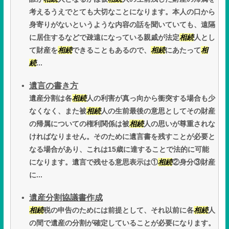
考えるうえでとても大切なことになります。本人の口から
身寄りがないというような内容の話を聞いていても、遠隔
に居住するなどで疎遠になっている親戚が法定
相続
人とし
て財産を
相続
できることもあるので、
相続
にあたって
相
続
...
遺言の書き方
遺産分割は各
相続
人の利害が真っ向から衝突する場合も少
なくなく、また被
相続
人の生前最後の意思としてその財産
の帰属についての権利関係は被
相続
人の思いが尊重されな
ければなりません。そのために遺言書を残すことが必要と
なる場合があり、これは15歳に達することで法的に可能
になります。遺言で残せる意思表示は①
相続
②身分③財産
に...
遺産分割協議書作成
相続
税の申告のためには前提として、それ以前に各
相続
人
の間で遺産の分割が確定していることが必要になります。