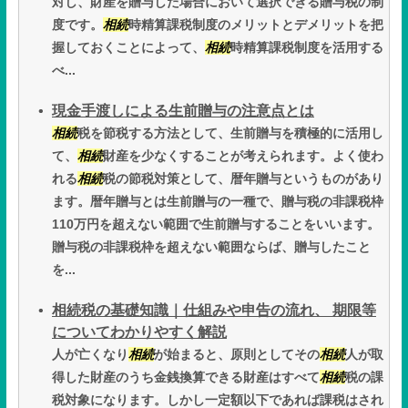
対し、財産を贈与した場合において選択できる贈与税の制
度です。
相続
時精算課税制度のメリットとデメリットを把
握しておくことによって、
相続
時精算課税制度を活用する
べ...
現金手渡しによる生前贈与の注意点とは
相続
税を節税する方法として、生前贈与を積極的に活用し
て、
相続
財産を少なくすることが考えられます。よく使わ
れる
相続
税の節税対策として、暦年贈与というものがあり
ます。暦年贈与とは生前贈与の一種で、贈与税の非課税枠
110万円を超えない範囲で生前贈与することをいいます。
贈与税の非課税枠を超えない範囲ならば、贈与したこと
を...
相続税の基礎知識｜仕組みや申告の流れ、 期限等
についてわかりやすく解説
人が亡くなり
相続
が始まると、原則としてその
相続
人が取
得した財産のうち金銭換算できる財産はすべて
相続
税の課
税対象になります。しかし一定額以下であれば課税はされ