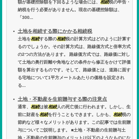
額が基礎控除額を下回るような場合には、
相続
税の申告・
納税を行う必要がありません。現在の基礎控除額は、
「300...
土地を相続する際にかかる相続税
土地を
相続
する際の
相続
税の計算方式はどのように計算す
るのでしょうか。その計算方式は、路線価方式と倍率方式
の2つの方法があります。 路線価方式では、路線価に対し
て土地の奥行距離や角地などの条件から修正をかけて評価
額を算出するものです。そして、路線価とは、道路に面す
る宅地について1平方メートルあたりの価格を設定され
る...
土地・不動産を生前贈与する際の注意点
通常、
相続
は被
相続
人の死亡後に行われます。しかし、生
前に財産を
相続
を行うこともできます。しかも、
相続
税の
節約など様々なメリットがあります。この記事では生前贈
与についてご説明します。 ■土地・不動産の生前贈与土
地・不動産の生前贈与のメリットは以下のようなものにな