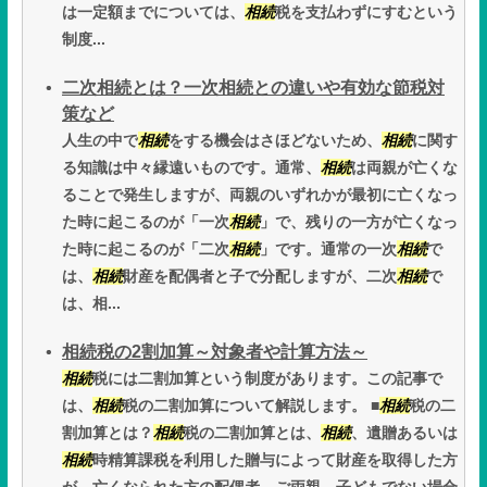
は一定額までについては、
相続
税を支払わずにすむという
制度...
二次相続とは？一次相続との違いや有効な節税対
策など
人生の中で
相続
をする機会はさほどないため、
相続
に関す
る知識は中々縁遠いものです。通常、
相続
は両親が亡くな
ることで発生しますが、両親のいずれかが最初に亡くなっ
た時に起こるのが「一次
相続
」で、残りの一方が亡くなっ
た時に起こるのが「二次
相続
」です。通常の一次
相続
で
は、
相続
財産を配偶者と子で分配しますが、二次
相続
で
は、相...
相続税の2割加算～対象者や計算方法～
相続
税には二割加算という制度があります。この記事で
は、
相続
税の二割加算について解説します。 ■
相続
税の二
割加算とは？
相続
税の二割加算とは、
相続
、遺贈あるいは
相続
時精算課税を利用した贈与によって財産を取得した方