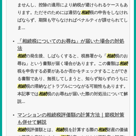
ませんし、控除の適用により納税が避けられるケースもあ
ります。ただそのためには適切な
相続
税の申告をしなけれ
ばならず、期限も守らなければペナルティが課せられてし
ま...
「相続税についてのお尋ね」が届いた場合の対処
法
相続
の発生後、しばらくすると、税務署から「
相続
税のお
尋ね」という書類が届く場合があります。この書類は
相続
税を申告する必要があるか否かをチェックすることができ
る書類であり、無視してしまうと、知らず知らずのうちに
相続
税の滞納などトラブルにつながる可能性もあります。
本記事では
相続
税のお尋ねが届いた際の対処法について解
説...
マンションの相続税評価額の計算方法｜節税対策
も併せて解説
相続
税評価額とは、
相続
税を計算する際の
相続
財産の価値