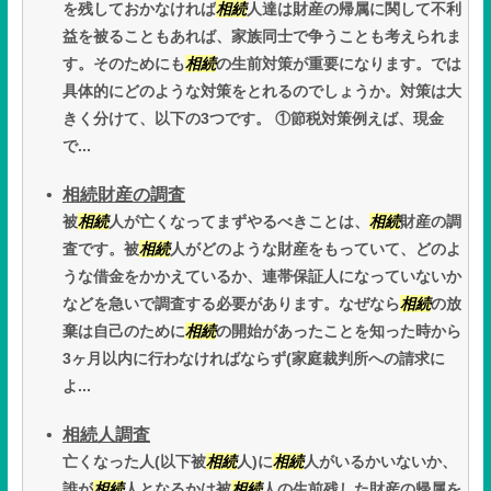
を残しておかなければ
相続
人達は財産の帰属に関して不利
益を被ることもあれば、家族同士で争うことも考えられま
す。そのためにも
相続
の生前対策が重要になります。では
具体的にどのような対策をとれるのでしょうか。対策は大
きく分けて、以下の3つです。 ①節税対策例えば、現金
で...
相続財産の調査
被
相続
人が亡くなってまずやるべきことは、
相続
財産の調
査です。被
相続
人がどのような財産をもっていて、どのよ
うな借金をかかえているか、連帯保証人になっていないか
などを急いで調査する必要があります。なぜなら
相続
の放
棄は自己のために
相続
の開始があったことを知った時から
3ヶ月以内に行わなければならず(家庭裁判所への請求に
よ...
相続人調査
亡くなった人(以下被
相続
人)に
相続
人がいるかいないか、
誰が
相続
人となるかは被
相続
人の生前残した財産の帰属を