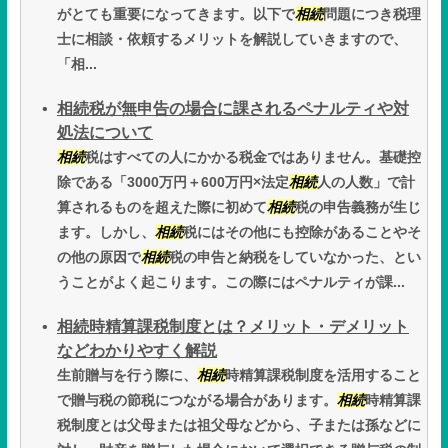
がとても重要になってきます。以下で
相続
問題につき税理
士に相談・依頼するメリットを解説していきますので、
「相...
相続税が無申告の場合に課されるペナルティや対
処法について
相続
税はすべての人にかかる税金ではありません。基礎控
除である「3000万円＋600万円×法定
相続
人の人数」で計
算されるものを超えた際に初めて
相続
税の申告義務が生じ
ます。しかし、
相続
税にはその他にも控除があることやそ
の他の原因で
相続
税の申告と納税をしていなかった、とい
うことがよく起こります。この際にはペナルティが課...
相続時精算課税制度とは？メリット・デメリット
などわかりやすく解説
生前贈与を行う際に、
相続
時精算課税制度を活用すること
で贈与税の節税につながる場合があります。
相続
時精算課
税制度とは父母または祖父母などから、子または孫などに