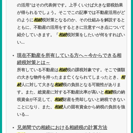
の活用”はその代表例です。上手くいけば大きな節税効果
が得られるでしょう。そこでこの記事では不動産活用がど
のように
相続
税対策となるのか、その仕組みを解説すると
ともに、不動産の活用をするときに注意すべき点について
紹介していきます。「
相続
税対策をしたいが何をすればい
い...
現在不動産を所有している方へ～今からできる相
続税対策とは～
所有している不動産は
相続
税の課税対象です。そこで価額
の大きな物件を持ったまま亡くなられてしまったとき、
相
続
人に対して大きな
相続
税の負担となる可能性がありま
す。また、総資産に対する不動産比率が高いと
相続
税の納
税資金が不足して、
相続
財産を売却しないと納税できない
ことになり、また、
相続
人の固有資金から納税の負担を強
いる...
兄弟間での相続における相続税の計算方法