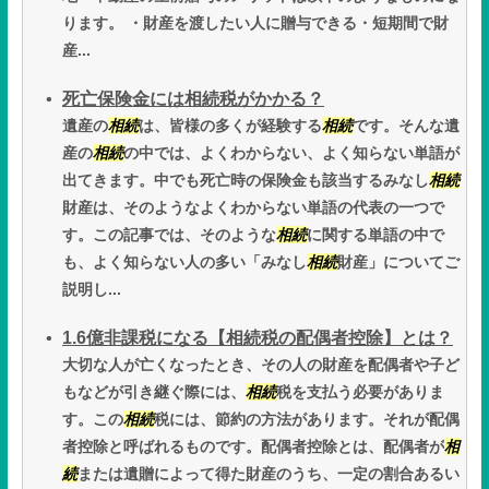
ります。 ・財産を渡したい人に贈与できる・短期間で財
産...
死亡保険金には相続税がかかる？
遺産の
相続
は、皆様の多くが経験する
相続
です。そんな遺
産の
相続
の中では、よくわからない、よく知らない単語が
出てきます。中でも死亡時の保険金も該当するみなし
相続
財産は、そのようなよくわからない単語の代表の一つで
す。この記事では、そのような
相続
に関する単語の中で
も、よく知らない人の多い「みなし
相続
財産」についてご
説明し...
1.6億非課税になる【相続税の配偶者控除】とは？
大切な人が亡くなったとき、その人の財産を配偶者や子ど
もなどが引き継ぐ際には、
相続
税を支払う必要がありま
す。この
相続
税には、節約の方法があります。それが配偶
者控除と呼ばれるものです。配偶者控除とは、配偶者が
相
続
または遺贈によって得た財産のうち、一定の割合あるい