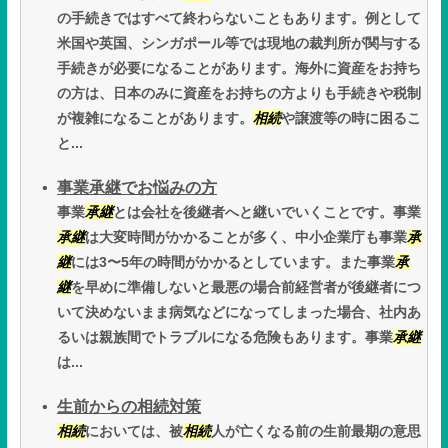
の手続きではすべて終わらないこともあります。例として
米国や英国、シンガポール等では現地の裁判所が関与する
手続きが必要になることがあります。海外に資産をお持ち
の方は、日本のみに資産をお持ちの方よりも手続きや税制
が複雑になることがあります。
相続
や譲渡等の時に困るこ
と...
事業承継でお悩みの方
事業
承継
とは会社を後継者へと継いでいくことです。事業
承継
は大変時間がかかることが多く、中小企業庁も事業
承
継
には3〜5年の時間がかかるとしています。また事業
承
継
を早めに準備しないと最悪の場合前経営者が後継者につ
いて決めないまま病気などになってしまった場合、社内あ
るいは親族間でトラブルになる危険もあります。事業
承継
は...
生前からの相続対策
相続
においては、被
相続
人が亡くなる前の生前最期の意思