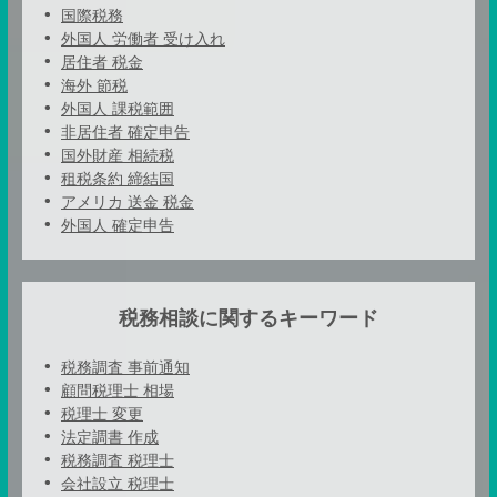
国際税務
外国人 労働者 受け入れ
居住者 税金
海外 節税
外国人 課税範囲
非居住者 確定申告
国外財産 相続税
租税条約 締結国
アメリカ 送金 税金
外国人 確定申告
税務相談に関するキーワード
税務調査 事前通知
顧問税理士 相場
税理士 変更
法定調書 作成
税務調査 税理士
会社設立 税理士