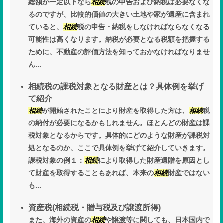
総額が一定以下なら
相続
税の申告および納税は必要なくな
るのですが、比較的価値の大きい土地や家が遺産に含まれ
ていると、
相続
税の申告・納税をしなければならなくなる
可能性は高くなります。納税が必要となる税額を把握する
ために、不動産の評価方法を知っておかなければなりませ
ん...
相続税の課税対象となる財産とは？具体例を挙げ
て紹介
相続
が開始されたことにより財産を取得した方は、
相続
税
の納付が必要になるかもしれません。ほとんどの財産は課
税対象となるからです。具体的にどのような財産が課税対
処となるのか、ここで具体例を挙げて紹介していきます。
課税対象の例１：
相続
により取得した財産遺贈を原因とし
て財産を取得することもあれば、本来の
相続
財産ではない
も...
資産税(相続税・贈与税及び譲渡所得)
また、海外の資産の
相続
や譲渡等に関しても、日本国内で