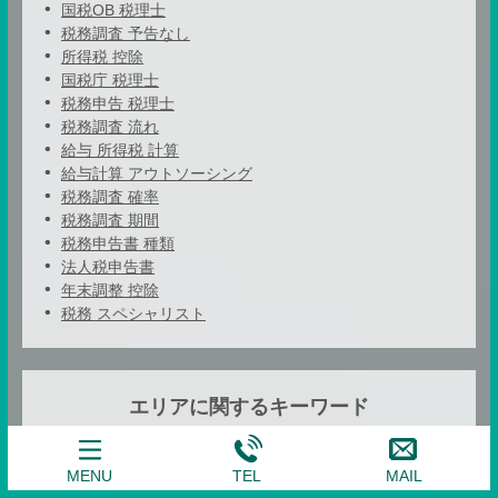
国税OB 税理士
税務調査 予告なし
所得税 控除
国税庁 税理士
税務申告 税理士
税務調査 流れ
給与 所得税 計算
給与計算 アウトソーシング
税務調査 確率
税務調査 期間
税務申告書 種類
法人税申告書
年末調整 控除
税務 スペシャリスト
エリアに関するキーワード
経理代行 相談 世田谷区
MENU
TEL
MAIL
記帳代行 相談 大田区