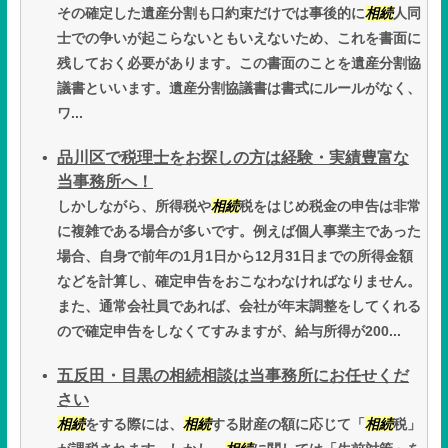
その確定した遺産分割も口約束だけでは事後的に
相続
人同
士での争いが起こらないともいえないため、これを書面に
残しておく必要があります。この書面のことを遺産分割協
議書といいます。遺産分割協議書は書式にルールがなく、
ワ...
品川区で税理士をお探しの方は経験・実績豊富な
当事務所へ！
しかしながら、所得税や
相続
税をはじめ税金の申告は非常
に複雑である場合が多いです。例えば個人事業主であった
場合、自身で前年の1月1日から12月31日までの所得金額
などを計算し、確定申告をおこなわなければなりません。
また、通常会社員であれば、会社が年末調整をしてくれる
ので確定申告をしなくてすみますが、給与所得が200...
五反田・目黒の相続相談は当事務所にお任せくだ
さい
相続
をする際には、
相続
する財産の額に応じて「
相続
税」