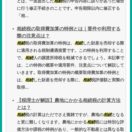
とは、一度提出した
相続
税の申告内容に誤りがあった場合
に行う修正手続きのことです。申告期限以内に修正する
「相...
相続税の取得費加算の特例とは｜要件や利用する
際の注意点は？
相続
税の取得費加算の特例は、
相続
した財産を売却する際
に適用される税制優遇措置です。この特例を利用すること
で、
相続
人の譲渡所得税を軽減できるでしょう。本記事で
は、この特例の概要や適用要件、注意点について解説して
いきます。取得費加算の特例の概要取得費加算の特例と
は、
相続
した財産を売却する際に、
相続
税評価額と実際の
取得...
【税理士が解説】農地にかかる相続税の計算方法
とは？
相続
税の計算はただでさえ複雑ですが、農地の
相続
となる
と更に難しくなります。農地にかかる
相続
税には特別な評
価方法や課税の特例があり、一般的な不動産とは異なる取