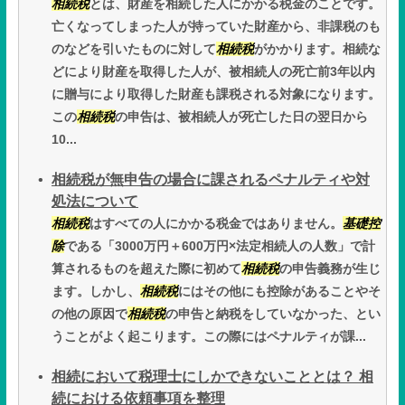
相続税
とは、財産を相続した人にかかる税金のことです。
亡くなってしまった人が持っていた財産から、非課税のも
のなどを引いたものに対して
相続税
がかかります。相続な
どにより財産を取得した人が、被相続人の死亡前3年以内
に贈与により取得した財産も課税される対象になります。
この
相続税
の申告は、被相続人が死亡した日の翌日から
10...
相続税が無申告の場合に課されるペナルティや対
処法について
相続税
はすべての人にかかる税金ではありません。
基礎控
除
である「3000万円＋600万円×法定相続人の人数」で計
算されるものを超えた際に初めて
相続税
の申告義務が生じ
ます。しかし、
相続税
にはその他にも控除があることやそ
の他の原因で
相続税
の申告と納税をしていなかった、とい
うことがよく起こります。この際にはペナルティが課...
相続において税理士にしかできないこととは？ 相
続における依頼事項を整理