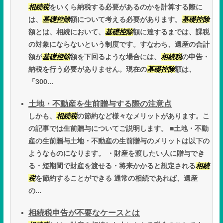
相続税
をいくら納税する必要があるのかを計算する際に
は、
基礎控除
額について考える必要があります。
基礎控除
額とは、相続において、
基礎控除
額に達するまでは、課税
の対象にならないという制度です。すなわち、遺産の合計
額が
基礎控除
額を下回るような場合には、
相続税
の申告・
納税を行う必要がありません。現在の
基礎控除
額は、
「300...
土地・不動産を生前贈与する際の注意点
しかも、
相続税
の節約など様々なメリットがあります。こ
の記事では生前贈与についてご説明します。 ■土地・不動
産の生前贈与土地・不動産の生前贈与のメリットは以下の
ようなものになります。 ・財産を渡したい人に贈与でき
る・短期間で財産を渡せる・将来かかると想定される
相続
税
を節約することができる 通常の相続であれば、遺産
の...
相続税申告が不要なケースとは