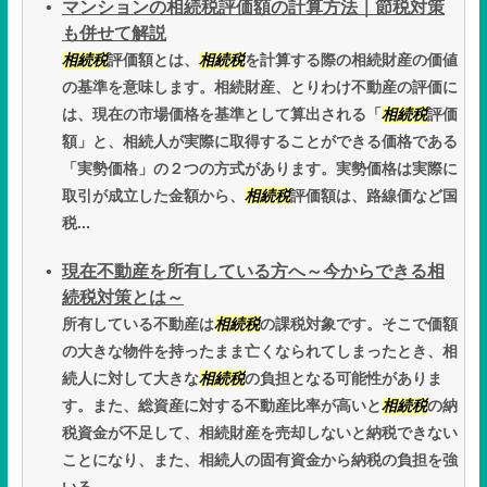
マンションの相続税評価額の計算方法｜節税対策
も併せて解説
相続税
評価額とは、
相続税
を計算する際の相続財産の価値
の基準を意味します。相続財産、とりわけ不動産の評価に
は、現在の市場価格を基準として算出される「
相続税
評価
額」と、相続人が実際に取得することができる価格である
「実勢価格」の２つの方式があります。実勢価格は実際に
取引が成立した金額から、
相続税
評価額は、路線価など国
税...
現在不動産を所有している方へ～今からできる相
続税対策とは～
所有している不動産は
相続税
の課税対象です。そこで価額
の大きな物件を持ったまま亡くなられてしまったとき、相
続人に対して大きな
相続税
の負担となる可能性がありま
す。また、総資産に対する不動産比率が高いと
相続税
の納
税資金が不足して、相続財産を売却しないと納税できない
ことになり、また、相続人の固有資金から納税の負担を強