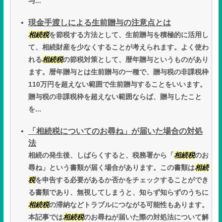
与...
現金手渡しによる生前贈与の注意点とは
相続税
を節税する方法として、生前贈与を積極的に活用し
て、相続財産を少なくすることが考えられます。よく使わ
れる
相続税
の節税対策として、暦年贈与というものがあり
ます。暦年贈与とは生前贈与の一種で、贈与税の非課税枠
110万円を超えない範囲で生前贈与することをいいます。
贈与税の非課税枠を超えない範囲ならば、贈与したこと
を...
「相続税についてのお尋ね」が届いた場合の対処
法
相続の発生後、しばらくすると、税務署から「
相続税
のお
尋ね」という書類が届く場合があります。この書類は
相続
税
を申告する必要があるか否かをチェックすることができ
る書類であり、無視してしまうと、知らず知らずのうちに
相続税
の滞納などトラブルにつながる可能性もあります。
本記事では
相続税
のお尋ねが届いた際の対処法について解