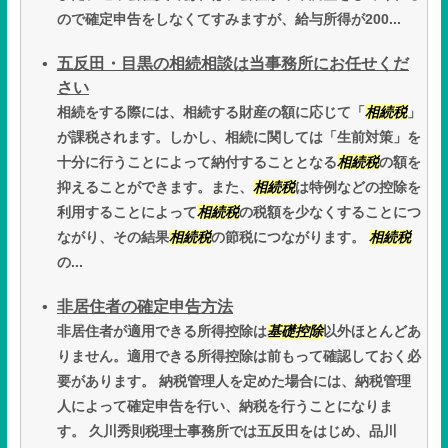
ので確定申告をしなくてすみますが、給与所得が200...
五反田・目黒の相続相談は当事務所にお任せくだ
さい
相続をする際には、相続する財産の額に応じて「
相続税
」
が課税されます。しかし、相続に関しては「生前対策」を
十分に行うことによって納付することとなる
相続税
の額を
抑えることができます。また、
相続税
は特例などの控除を
利用することによって
相続税
の税額を少なくすることにつ
ながり、その結果
相続税
の節税につながります。
相続税
の...
非居住者の確定申告方法
非居住者が適用できる所得控除は
基礎控除
以外ほとんどあ
りません。適用できる所得控除は前もって確認しておく必
要があります。 納税管理人を定めた場合には、納税管理
人によって確定申告を行い、納税を行うことになりま
す。 久川秀則税理士事務所では五反田をはじめ、品川