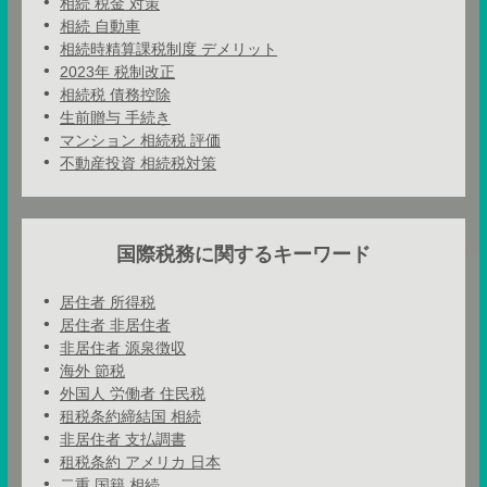
相続 税金 対策
相続 自動車
相続時精算課税制度 デメリット
2023年 税制改正
相続税 債務控除
生前贈与 手続き
マンション 相続税 評価
不動産投資 相続税対策
国際税務に関するキーワード
居住者 所得税
居住者 非居住者
非居住者 源泉徴収
海外 節税
外国人 労働者 住民税
租税条約締結国 相続
非居住者 支払調書
租税条約 アメリカ 日本
二重 国籍 相続