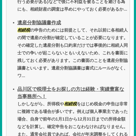
行う必要がある)などで後に不利益を被ることを避ける為
にも、相続財産の調査は早めにやっておく必要があるか...
遺産分割協議書作成
相続税
の申告のためには前提として、それ以前に各相続人
の間で遺産の分割が確定していることが必要になります。
その確定した遺産分割も口約束だけでは事後的に相続人同
士での争いが起こらないともいえないため、これを書面に
残しておく必要があります。この書面のことを遺産分割協
議書といいます。遺産分割協議書は書式にルールがなく、
ワ...
品川区で税理士をお探しの方は経験・実績豊富な
当事務所へ！
しかしながら、所得税や
相続税
をはじめ税金の申告は非常
に複雑である場合が多いです。例えば個人事業主であった
場合、自身で前年の1月1日から12月31日までの所得金額
などを計算し、確定申告をおこなわなければなりません。
また、通常会社員であれば、会社が年末調整をしてくれる