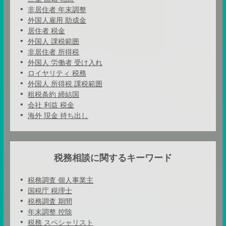
非居住者 年末調整
外国人雇用 助成金
居住者 税金
外国人 課税範囲
非居住者 所得税
外国人 労働者 受け入れ
ロイヤリティ 税務
外国人 所得税 課税範囲
租税条約 締結国
会社 利益 税金
海外 現金 持ち出し
税務相談に関するキーワード
税務調査 個人事業主
国税庁 税理士
税務調査 期間
年末調整 控除
税務 スペシャリスト