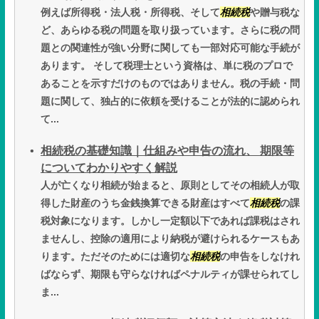
例えば所得税・法人税・所得税、そして
相続税
や贈与税な
ど、あらゆる税の問題を取り扱っています。さらに税の問
題との関連性が強い分野に関しても一部対応可能な手続が
あります。 そして税理士という資格は、単に税のプロで
あることを示すだけのものではありません。税の手続・問
題に関して、独占的に依頼を受けることが法的に認められ
て...
相続税の基礎知識｜仕組みや申告の流れ、 期限等
についてわかりやすく解説
人が亡くなり相続が始まると、原則としてその相続人が取
得した財産のうち金銭換算できる財産はすべて
相続税
の課
税対象になります。しかし一定額以下であれば課税はされ
ませんし、控除の適用により納税が避けられるケースもあ
ります。ただそのためには適切な
相続税
の申告をしなけれ
ばならず、期限も守らなければペナルティが課せられてし
ま...