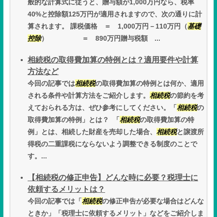
般的な計算式に従うと、贈与額が1,000万円なら、税率
40%と控除額125万円が適用されますので、次の通りに計
算されます。 課税価格 ＝ 1,000万円－110万円（
基礎
控除
） ＝ 890万円贈与税額 ...
相続税の取得費加算の特例とは？適用要件や計算
方法など
今回の記事では
相続税
の取得費加算の特例とは何か、適用
される条件や計算方法をご紹介します。
相続税
の節約を考
えておられる方は、ぜひ参考にしてください。「
相続税
の
取得費加算の特例」とは？ 「
相続税
の取得費加算の特
例」とは、相続した財産を売却した場合、
相続税
と譲渡所
得税の二重課税にならないよう調整できる制度のことで
す。...
【相続税の修正申告】どんな時に必要？税理士に
依頼するメリットは？
今回の記事では「
相続税
の修正申告が必要な場合はどんな
ときか」「税理士に依頼するメリット」などをご紹介しま