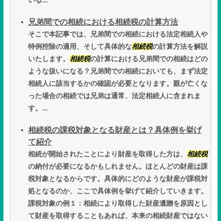
いる...
兄弟間での相続における相続税の計算方法
そこで本記事では、兄弟間での相続における法定相続人や
特例控除の適用、そして具体的な
相続税
の計算方法を解説
いたします。
相続税
の計算における兄弟間での相続はどの
ような扱いになる？兄弟間での相続においても、まず法定
相続人に該当するかの確認が必要となります。親が亡くな
った場合の相続では兄弟は通常、法定相続人に含まれま
す。...
相続税の課税対象となる財産とは？具体例を挙げ
て紹介
相続が開始されたことにより財産を取得した方は、
相続税
の納付が必要になるかもしれません。ほとんどの財産は課
税対象となるからです。具体的にどのような財産が課税対
処となるのか、ここで具体例を挙げて紹介していきます。
課税対象の例１：相続により取得した財産遺贈を原因とし
て財産を取得することもあれば、本来の相続財産ではない