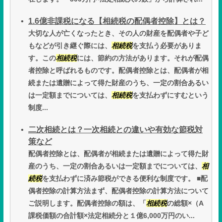
1.6億非課税になる【相続税の配偶者控除】とは？
大切な人が亡くなったとき、その人の財産を配偶者や子ど
もなどが引き継ぐ際には、
相続税
を支払う必要がありま
す。この
相続税
には、節約の方法があります。それが配偶
者控除と呼ばれるものです。配偶者控除とは、配偶者が相
続または遺贈によって得た財産のうち、一定の割合あるい
は一定額までについては、
相続税
を支払わずにすむという
制度...
二次相続とは？一次相続との違いや有効な節税対
策など
配偶者控除とは、配偶者が相続または遺贈によって得た財
産のうち、一定の割合あるいは一定額までについては、
相
続税
を支払わずに済み節税ができる便利な制度です。 ■配
偶者控除の計算方法まず、配偶者控除の計算方法について
ご説明します。配偶者控除の額は、「
相続税
の総額×（A
課税価額の合計額×法定相続分と１億6,000万円のい...