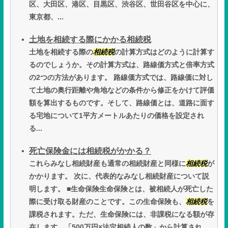
区、大田区、港区、目黒区、渋谷区、世田谷区を中心に、
東京都、...
土地を相続する際にかかる相続税
土地を相続する際の
相続税
の計算方式はどのように計算す
るのでしょうか。その計算方式は、路線価方式と倍率方式
の2つの方法があります。 路線価方式では、路線価に対し
て土地の奥行距離や角地などの条件から修正をかけて評価
額を算出するものです。そして、路線価とは、道路に面す
る宅地について1平方メートルあたりの価格を設定され
る...
死亡保険金には相続税がかかる？
これらみなし相続財産も通常の相続財産と同様に
相続税
が
かかります。 次に、代表的なみなし相続財産について説
明します。 ■生命保険生命保険とは、被相続人が死亡した
際に受け取る財産のことです。この生命保険も、
相続税
を
課税されます。ただ、生命保険には、非課税になる額が存
在します。「500万円×法定相続人の数」から計算され...