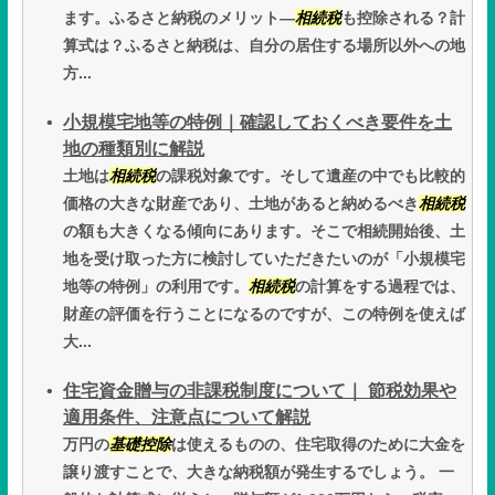
ます。ふるさと納税のメリット―
相続税
も控除される？計
算式は？ふるさと納税は、自分の居住する場所以外への地
方...
小規模宅地等の特例｜確認しておくべき要件を土
地の種類別に解説
土地は
相続税
の課税対象です。そして遺産の中でも比較的
価格の大きな財産であり、土地があると納めるべき
相続税
の額も大きくなる傾向にあります。そこで相続開始後、土
地を受け取った方に検討していただきたいのが「小規模宅
地等の特例」の利用です。
相続税
の計算をする過程では、
財産の評価を行うことになるのですが、この特例を使えば
大...
住宅資金贈与の非課税制度について｜ 節税効果や
適用条件、注意点について解説
万円の
基礎控除
は使えるものの、住宅取得のために大金を
譲り渡すことで、大きな納税額が発生するでしょう。 一