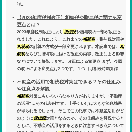
説...
【2023年度税制改正】相続税や贈与税に関する変
更点とは？
2023年度税制改正により
相続税
や贈与税の一部が改正さ
れました。これにより、これまでの
相続税
・贈与税対策や
相続税
の計算の方式が一部変更されます。本記事では、
相
続税
ならびに贈与税における改正の内容、改正による影響
などについて解説します。 改正による変更点 まず、今回
の改正による変更点は2つです。１つ目は相続時精算課...
不動産の活用で相続税対策はできる？その仕組み
や注意点を解説
相続税
対策にもいろいろなやり方がありますが、“不動産
の活用”はその代表例です。上手くいけば大きな節税効果
が得られるでしょう。そこでこの記事では不動産活用がど
のように
相続税
対策となるのか、その仕組みを解説すると
ともに、不動産の活用をするときに注意すべき点について