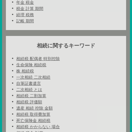
年金 税金
税金 計算 期間
経理 税務
記帳 期間
相続に関するキーワード
相続税 配偶者 特別控除
生命保険 相続税
株 相続税
一次相続 二次相続
自筆証書遺言
二次相続 とは
相続税 二割加算
相続税 評価額
遺産 相続 控除 金額
相続税 取得費加算
死亡保険金 相続税
相続税 かからない 場合