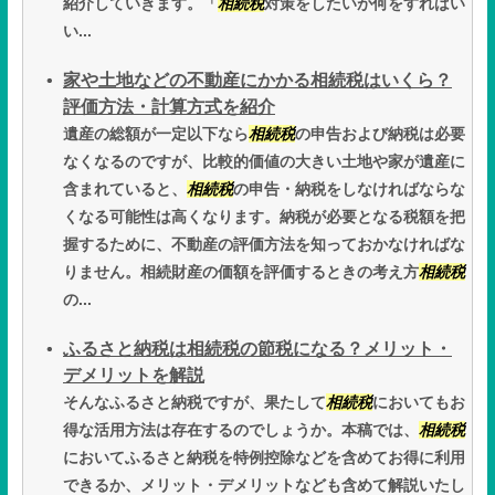
紹介していきます。「
相続税
対策をしたいが何をすればい
い...
家や土地などの不動産にかかる相続税はいくら？
評価方法・計算方式を紹介
遺産の総額が一定以下なら
相続税
の申告および納税は必要
なくなるのですが、比較的価値の大きい土地や家が遺産に
含まれていると、
相続税
の申告・納税をしなければならな
くなる可能性は高くなります。納税が必要となる税額を把
握するために、不動産の評価方法を知っておかなければな
りません。相続財産の価額を評価するときの考え方
相続税
の...
ふるさと納税は相続税の節税になる？メリット・
デメリットを解説
そんなふるさと納税ですが、果たして
相続税
においてもお
得な活用方法は存在するのでしょうか。本稿では、
相続税
においてふるさと納税を特例控除などを含めてお得に利用
できるか、メリット・デメリットなども含めて解説いたし