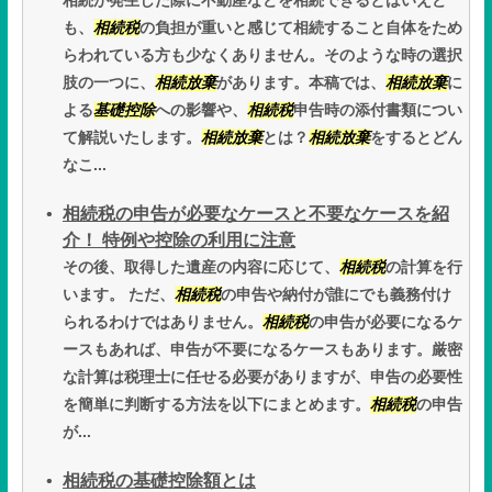
相続が発生した際に不動産などを相続できるとはいえど
も、
相続税
の負担が重いと感じて相続すること自体をため
らわれている方も少なくありません。そのような時の選択
肢の一つに、
相続放棄
があります。本稿では、
相続放棄
に
よる
基礎控除
への影響や、
相続税
申告時の添付書類につい
て解説いたします。
相続放棄
とは？
相続放棄
をするとどん
なこ...
相続税の申告が必要なケースと不要なケースを紹
介！ 特例や控除の利用に注意
その後、取得した遺産の内容に応じて、
相続税
の計算を行
います。 ただ、
相続税
の申告や納付が誰にでも義務付け
られるわけではありません。
相続税
の申告が必要になるケ
ースもあれば、申告が不要になるケースもあります。厳密
な計算は税理士に任せる必要がありますが、申告の必要性
を簡単に判断する方法を以下にまとめます。
相続税
の申告
が...
相続税の基礎控除額とは