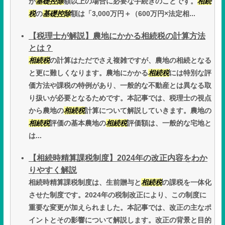
が
基礎控除
額以上の場合に必要な手続きのことです。
相続
税
の
基礎控除
額は「3,000万円＋（600万円×法定相...
【税理士が解説】農地にかかる相続税の計算方法
とは？
相続税
の計算はただでさえ複雑ですが、農地の相続となる
と更に難しくなります。農地にかかる
相続税
には特別な評
価方法や課税の特例があり、一般的な不動産とは異なる取
り扱いが必要となるためです。本記事では、税理士の視点
から農地の
相続税
計算について解説していきます。農地の
相続税
評価の基本農地の
相続税
評価額は、一般的な宅地と
は...
【相続時精算課税制度】2024年の改正内容をわか
りやすく解説
相続時精算課税制度は、生前贈与と
相続税
の課税を一体化
させた制度です。2024年の税制改正により、この制度に
重要な変更が加えられました。本記事では、改正の主なポ
イントとその影響について解説します。改正の背景と目的