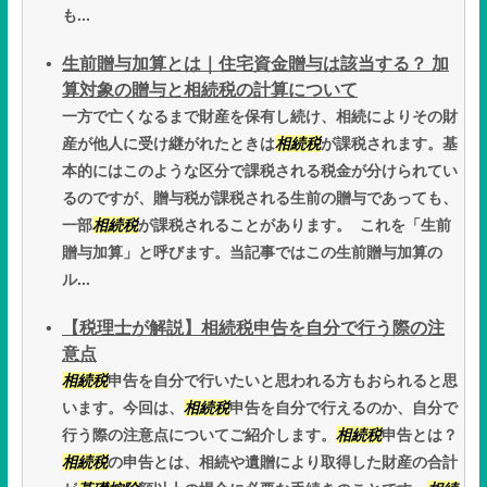
も...
生前贈与加算とは｜住宅資金贈与は該当する？ 加
算対象の贈与と相続税の計算について
一方で亡くなるまで財産を保有し続け、相続によりその財
産が他人に受け継がれたときは
相続税
が課税されます。基
本的にはこのような区分で課税される税金が分けられてい
るのですが、贈与税が課税される生前の贈与であっても、
一部
相続税
が課税されることがあります。 これを「生前
贈与加算」と呼びます。当記事ではこの生前贈与加算の
ル...
【税理士が解説】相続税申告を自分で行う際の注
意点
相続税
申告を自分で行いたいと思われる方もおられると思
います。今回は、
相続税
申告を自分で行えるのか、自分で
行う際の注意点についてご紹介します。
相続税
申告とは？
相続税
の申告とは、相続や遺贈により取得した財産の合計