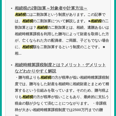
相続税の2割加算～対象者や計算方法～
相続税
には二割加算という制度があります。この記事で
は、
相続税
の二割加算について解説します。 ■
相続税
の二
割加算とは？
相続税
の二割加算とは、相続、遺贈あるいは
相続時精算課税を利用した贈与によって財産を取得した方
が、亡くなられた方の配偶者、ご両親、子どもでない場合
に、
相続税
額を二割加算するという制度のことです。 ■
相...
相続時精算課税制度とは？メリット・デメリット
などわかりやすく解説
・贈与税よりも
相続税
の方が税率が低い相続時精算課税制
度では、贈与をした財産を相続時に相続財産とまとめて精
算するという仕組みを取っています。そのため、贈与税よ
りも
相続税
の方が税率が低いこともあり、最終的に支払う
税金の額が少なくて済むことにつながります。 ・非課税
枠が大きい相続時精算課税制度では2500万円までの贈