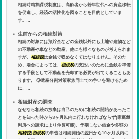
相続時精算課税制度は、高齢者から若年世代への資産移転
を促進し、経済の活性化を図ることを目的としていま
す。...
生前からの相続対策
相続の対象には預貯金などの金銭以外にも土地や建物など
の不動産や車などの動産、他にも様々なものが考えられま
すが、
相続税
は金銭で収めなくてはなりません。そのた
め、場合によっては、
相続税
の支払いのために金銭を準備
する手段として不動産を売却する必要が出てくることもあ
ります。 ③遺産分割対策家族同士での争いを避けるため
に、...
相続財産の調査
なぜなら相続の放棄は自己のために相続の開始があったこ
とを知った時から3ヶ月以内に行わなければならず(家庭裁
判所への請求により伸長可能)、予期しない借金や多額の
相続税
(
相続税
の申告は相続開始の翌日から10ヶ月以内に