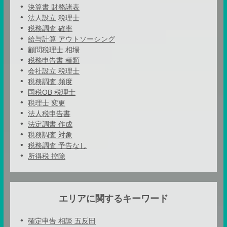
決算書 財務諸表
法人設立 税理士
税務調査 確率
給与計算 アウトソーシング
顧問税理士 相場
税務申告書 種類
会社設立 税理士
税務調査 頻度
国税OB 税理士
税理士 変更
法人税申告書
法定調書 作成
税務調査 対象
税務調査 予告なし
所得税 控除
エリアに関するキーワード
確定申告 相談 五反田