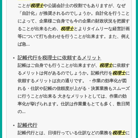
ことが
税理士
や公認会計士の役割でもありますが、なぜ
「自計化」が推奨されるのでしょうか。自計化を行うこと
によって、企業様ご自身でも今の企業の財政状況を把握す
ることが出来るため、
税理士
とよりタイムリーな経営計画
等について打ち合わせを行うことが出来ます。また、例え
ば急...
記帳代行を税理士に依頼するメリット
記帳はご自身でも行うことが出来ますが、
税理士
に依頼す
るメリットは何があるのでしょうか。記帳代行を
税理士
に
依頼するメリットは次の通りです。 ・作業の効率化が図
れる・仕訳や記帳の信頼度が上がる・決算業務もスムーズ
に行うことが出来る 大きなメリットとしては、作業の効
率化が挙げられます。仕訳は作業量もとても多く、数日間
の...
記帳代行
記帳代行とは、日頃行っている仕訳などの業務を
税理士
に