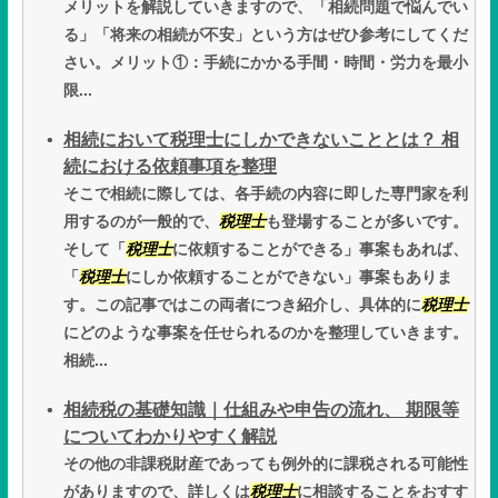
メリットを解説していきますので、「相続問題で悩んでい
る」「将来の相続が不安」という方はぜひ参考にしてくだ
さい。メリット①：手続にかかる手間・時間・労力を最小
限...
相続において税理士にしかできないこととは？ 相
続における依頼事項を整理
そこで相続に際しては、各手続の内容に即した専門家を利
用するのが一般的で、
税理士
も登場することが多いです。
そして「
税理士
に依頼することができる」事案もあれば、
「
税理士
にしか依頼することができない」事案もありま
す。この記事ではこの両者につき紹介し、具体的に
税理士
にどのような事案を任せられるのかを整理していきます。
相続...
相続税の基礎知識｜仕組みや申告の流れ、 期限等
についてわかりやすく解説
その他の非課税財産であっても例外的に課税される可能性
がありますので、詳しくは
税理士
に相談することをおすす