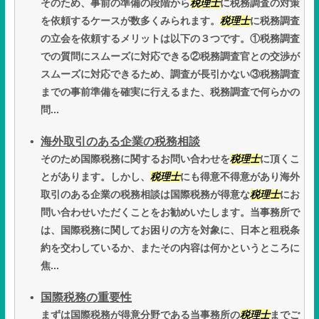
そのため、事前の準備の段階から
税理士
に税務調査の対策
を依頼するケースが数多くみられます。
税理士
に税務調査
の立会を依頼するメリットは以下の３つです。①税務調査
での質問にスムーズに対応できる②税務調査官との交渉が
スムーズに対応できるため、調査が長引かない③税務調査
までの事前準備を確実に行えるまた、税務調査で何らかの
問...
海外取引のある企業の税務相談
そのため国際税務に関するお問い合わせを
税理士
に頂くこ
とがあります。しかし、
税理士
にも得意不得意があり海外
取引のある企業の税務相談は国際税務が得意な
税理士
にお
問い合わせいただくことをお勧めいたします。当事務所で
は、国際税務に関してお困りの方を対象に、日本と租税条
約を交わしているか、またその内容は何かというところに
焦...
国際税務の重要性
まずは国際税務が得意分野である当事務所の
税理士
までご