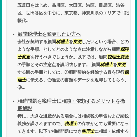
五反田をはじめ、品川区、大田区、港区、目黒区、渋谷
区、世田谷区を中心に、東京都、神奈川県のエリアで「記
帳代...
顧問税理士を変更したい方へ
会社が契約する顧問
税理士
を
変更
したいという場合、どの
ような手順、としてどのような点に注意しながら顧問
税理
士
変更
を行うべきでしょうか。以下では、顧問
税理士
変更
の手順とその注意点を説明致します。 顧問
税理士
を
変更
する際の手順としては、①顧問契約を解除する旨を現行
税
理士
に伝える、②過去の書類やデータを返却してもらう、
③...
相続問題を税理士に相談・依頼するメリットを徹
底解説
特に、大きな遺産がある場合には相続税の申告および納税
義務が課されますので、
税理士
の存在がとても重要になっ
てきます。以下で相続問題につき
税理士
に相談・依頼する