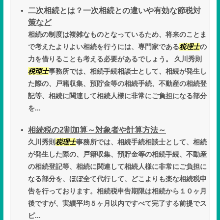
二次相続とは？一次相続との違いや有効な節税対
策など
相続の制度は複雑なものとなっているため、将来のことま
で考えたよりよい相続を行うには、専門家である
税理士
の
力を借りることも考える必要があるでしょう。 久川秀則
税理士
事務所では、相続手続相談士として、相続が発生し
た際の、戸籍収集、預貯金等の相続手続、不動産の相続登
記等、相続に関連して相続人様に非常にご負担になる部分
を...
相続税の2割加算～対象者や計算方法～
久川秀則
税理士
事務所では、相続手続相談士として、相続
が発生した際の、戸籍収集、預貯金等の相続手続、不動産
の相続登記等、相続に関連して相続人様に非常にご負担に
なる部分を、ほぼ全て代行して、どこよりも楽な相続税申
告を行っております。相続税申告期限は相続から１０ヶ月
後ですが、実績平均５ヶ月以内ですべて完了する前提でス
ピ...