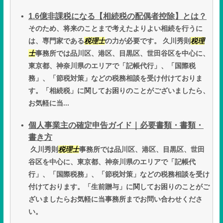
1.6億非課税になる【相続税の配偶者控除】とは？
そのため、将来のことまで考えたよりよい相続を行うに
は、専門家である
税理士
の力が必要です。 久川秀則
税理
士
事務所では品川区、港区、目黒区、世田谷区を中心に、
東京都、神奈川県のエリアで「記帳代行」、「国際税
務」、「節税対策」などの税務相談を受け付けておりま
す。「相続税」に関してお困りのことがございましたら、
お気軽に当...
個人事業主の確定申告ガイド｜必要書類・書類・
書き方
久川秀則
税理士
事務所では品川区、港区、目黒区、世田
谷区を中心に、東京都、神奈川県のエリアで「記帳代
行」、「国際税務」、「節税対策」などの税務相談を受け
付けております。「生前贈与」に関してお困りのことがご
ざいましたらお気軽に当事務所までお問い合わせくださ
い。