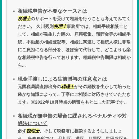
相続税申告が不要なケースとは
税理士
のサポートを受けて相続を行うことも考えてみてく
ださい。 久川秀則
税理士
事務所では、相続手続相談士と
して、相続が発生した際の、戸籍収集、預貯金等の相続手
続、不動産の相続登記等、相続に関連して相続人様に非常
にご負担になる部分を、ほぼ全て代行して、どこよりも楽
な相続税申告を行っております。相続税申告期限は相続か
ら...
現金手渡しによる生前贈与の注意点とは
元国税局調査部出身の
税理士
がその経験を生かして培った
確かな知識によって、丁寧にご相談に対応させていただき
ます。※2022年10月時点の情報をもとにした記事です。
相続税が無申告の場合に課されるペナルティや対
処法について
必ず
税理士
、そして税務署に相談するようにしましょ
う。 当事務所では、品川区、港区、目黒区、世田谷区を