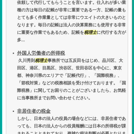
依頼して代行してもらうことを言います。仕入れが多い業
種の方は毎日の記帳が非常に重要である一方、記帳の量も
とても多く作業量としては非常にウエイトの大きいものと
なります。毎日の記帳は法人の決算業務にも使用する非常
に重要な作業でもあるため、記帳を
税理士
に代行する方が
多...
外国人労働者の所得税
久川秀則
税理士
事務所では五反田をはじめ、品川区、大
田区、港区、目黒区、渋谷区、世田谷区を中心に、東京
都、神奈川県のエリアで「記帳代行」、「国際税務」、
「節税対策」などの税務相談を受け付けております。「国
際税務」に関してお困りのことがございましたら、お気軽
に当事務所までお問い合わせください。
非居住者の税金
しかし、日本の法人の役員の場合などには、非居住者であ
っても、日本の法人からの役員報酬には日本の所得税が課
されることとされており、複雑な税法判断が必要となりま