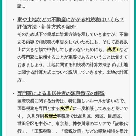
談...
家や土地などの不動産にかかる相続税はいくら？
評価方法・計算方式を紹介
そのため以下で簡単に計算方法を示していきますが、不備
ある内容で相続税の申告をしないためにも、そして必要以
上に大きな額で申告してしまわないためにも、
税理士
など
の専門家に依頼することが重要であるということは覚えて
おきましょう。土地に関する相続税の計算方法まずは土地
に関する計算方式について説明していきます。土地の計算
方...
専門家による非居住者の源泉徴収の解説
国際税務に関する分野は、特に難しいルールが多いので、
国際税務を専門とする
税理士
に一度相談してみると良いで
す。 久川秀則
税理士
事務所では品川区、港区、目黒区、
世田谷区を中心に、東京都、神奈川県のエリアで「記帳代
行」、「国際税務」、「節税対策」などの税務相談を受け