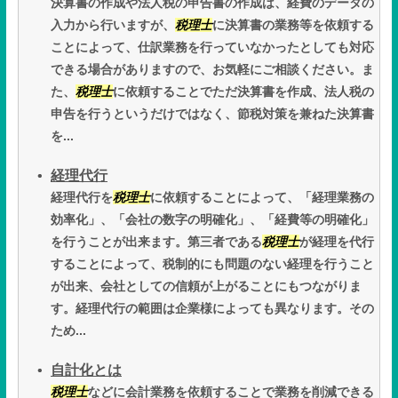
決算書の作成や法人税の申告書の作成は、経費のデータの
入力から行いますが、
税理士
に決算書の業務等を依頼する
ことによって、仕訳業務を行っていなかったとしても対応
できる場合がありますので、お気軽にご相談ください。ま
た、
税理士
に依頼することでただ決算書を作成、法人税の
申告を行うというだけではなく、節税対策を兼ねた決算書
を...
経理代行
経理代行を
税理士
に依頼することによって、「経理業務の
効率化」、「会社の数字の明確化」、「経費等の明確化」
を行うことが出来ます。第三者である
税理士
が経理を代行
することによって、税制的にも問題のない経理を行うこと
が出来、会社としての信頼が上がることにもつながりま
す。経理代行の範囲は企業様によっても異なります。その
ため...
自計化とは
税理士
などに会計業務を依頼することで業務を削減できる