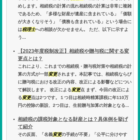
めします。相続税の計算の流れ相続税の計算は非常に複雑
であるため、「多様な財産が遺産に含まれている」「価額
が大きくなりそう」「債務も含まれている」という場合に
は
税理士
への相談が欠かせません。 ただ、以下に示すよ
う...
【2023年度税制改正】相続税や贈与税に関する変
更点とは？
これにより、これまでの相続税・贈与税対策や相続税の計
算の方式が一部
変更
されます。本記事では、相続税ならび
に贈与税における改正の内容、改正による影響などについ
て解説します。 改正による
変更
点 まず、今回の改正によ
る
変更
点は2つです。１つ目は相続時精算課税に年110万
円の控除の新設、2つ目は、生前贈与加算の対象となる...
相続税の課税対象となる財産とは？具体例を挙げ
て紹介
その反面、「名義
変更
の手続が不要」「公平に分けやす