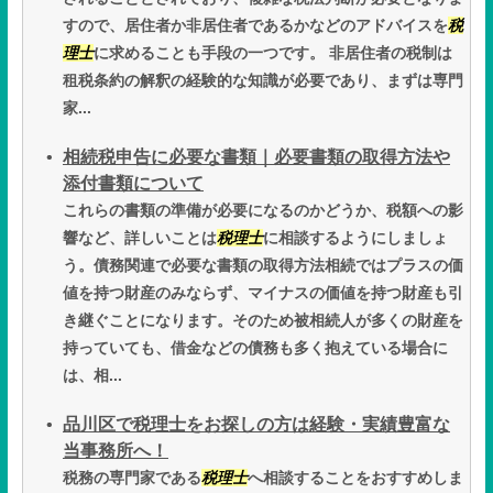
すので、居住者か非居住者であるかなどのアドバイスを
税
理士
に求めることも手段の一つです。 非居住者の税制は
租税条約の解釈の経験的な知識が必要であり、まずは専門
家...
相続税申告に必要な書類｜必要書類の取得方法や
添付書類について
これらの書類の準備が必要になるのかどうか、税額への影
響など、詳しいことは
税理士
に相談するようにしましょ
う。債務関連で必要な書類の取得方法相続ではプラスの価
値を持つ財産のみならず、マイナスの価値を持つ財産も引
き継ぐことになります。そのため被相続人が多くの財産を
持っていても、借金などの債務も多く抱えている場合に
は、相...
品川区で税理士をお探しの方は経験・実績豊富な
当事務所へ！
税務の専門家である
税理士
へ相談することをおすすめしま