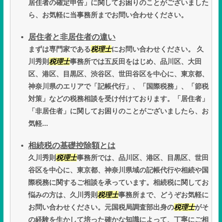
居住者の確定申告」に関してお困りのことがございました
ら、お気軽に当事務所までお問い合わせください。
居住者と非居住者の違い
まずは専門家である
税理士
にお問い合わせください。 久
川秀則
税理士
事務所では五反田をはじめ、品川区、大田
区、港区、目黒区、渋谷区、世田谷区を中心に、東京都、
神奈川県のエリアで「記帳代行」、「国際税務」、「節税
対策」などの税務相談を受け付けております。「居住者」
「非居住者」に関してお困りのことがございましたら、お
気軽...
相続税の基礎控除額とは
久川秀則
税理士
事務所では、品川区、港区、目黒区、世田
谷区を中心に、東京都、神奈川県域の記帳代行や相続や国
際税務に関するご相談を承っています。相続税に関してお
悩みの方は、久川秀則
税理士
事務所まで、どうぞお気軽に
お問い合わせください。元国税局調査部出身の
税理士
がそ
の経験を生かして培った確かな知識によって、丁寧にご相