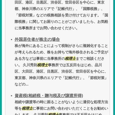
田区、港区、目黒区、渋谷区、世田谷区を中心に、東京
都、神奈川県のエリアで「記帳代行」、「国際税務」、
「節税対策」などの税務相談を受け付けております。「国
際税務」に関してお困りのことがございましたら、お気軽
に当事務所までお問い合わせください。
外国居住者が株主の場合
株が海外にあることによって税制がさらに複雑化すること
が考えられるため、株をお持ちで海外移住されるご予定が
ある方などは事前に当事務所の
税理士
までご相談くださ
い。 久川秀則
税理士
事務所では五反田をはじめ、品川
区、大田区、港区、目黒区、渋谷区、世田谷区を中心に、
東京都、神奈川県のエリアで「記帳代行」、「節税対策」
などの...
資産税(相続税・贈与税及び譲渡所得)
相続や譲渡等の時に困ることがないように適切な処理方法
等を
税理士
に事前にお問い合わせいただくことをお勧めい
たします。 久川秀則
税理士
事務所では五反田をはじめ、