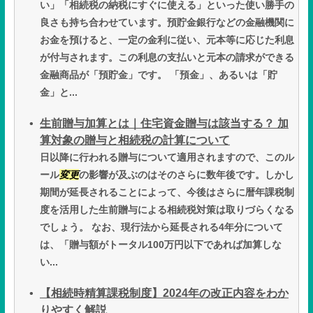
い」「相続税の納税にすぐに使える」といった使い勝手の
良さも持ち合わせています。預貯金銀行などの金融機関に
お金を預けると、一定の金利に従い、元本等に応じた利息
が付与されます。この利息の支払いと元本の請求ができる
金融商品が「預貯金」です。 「預金」、あるいは「貯
金」と...
生前贈与加算とは｜住宅資金贈与は該当する？ 加
算対象の贈与と相続税の計算について
日以降に行われる贈与について適用されますので、このル
ール
変更
の影響が及ぶのはそのさらに数年後です。しかし
期間が延長されることによって、今後はさらに暦年課税制
度を活用した生前贈与による相続税対策は取りづらくなる
でしょう。 なお、現行法から延長される4年分について
は、「贈与額がトータル100万円以下であれば加算しな
い...
【相続時精算課税制度】2024年の改正内容をわか
りやすく解説