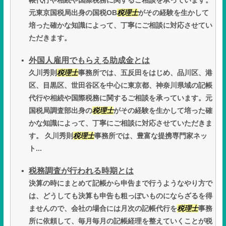
帳代行や相続や国際税務に関するご相談を承っています。
元東京国税局出身の国税OB
税理士
がその経験を生かして
培った確かな知識によって、丁寧にご相談に対応させてい
ただきます。
外国人雇用でもらえる助成金とは
久川秀則
税理士
事務所では、五反田をはじめ、品川区、港
区、目黒区、世田谷区を中心に東京都、神奈川県域の記帳
代行や相続や国際税務に関するご相談を承っています。元
国税局調査部出身の
税理士
がその経験を生かして培った確
かな知識によって、丁寧にご相談に対応させていただきま
す。 久川秀則
税理士
事務所では、豊富な提携専門家ネッ
ト...
税務調査が行われる時期とは
決算の時にまとめて記帳から申告まで行うようなやり方で
は、どうしても決算も申告も粗っぽいものにならざるを得
ませんので、会社の場合には月次の記帳代行を
税理士
事務
所に依頼して、毎月毎月の記帳経理を整えていくことが税