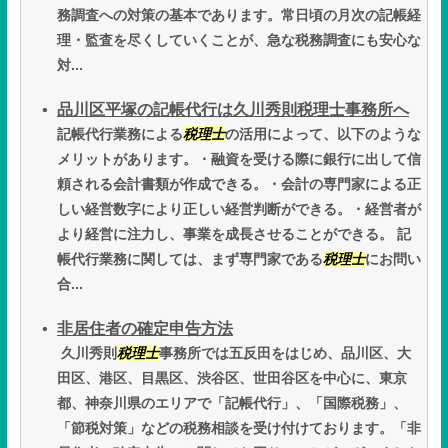
務調査への対策の基本であります。常日頃の月次の記帳経
理・監査を尽くしていくことが、急な税務調査にも安心な
対...
品川区平塚の記帳代行は久川秀則税理士事務所へ
記帳代行業務による
税理士
の活用によって、以下のような
メリットがあります。・融資を受ける際に銀行に出して信
頼される会計書類が作成できる。・会計の専門家による正
しい経営数字により正しい経営判断ができる。・経営者が
より経営に注力し、事業を成長させることができる。 記
帳代行業務に関しては、まず専門家である
税理士
にお問い
合...
非居住者の確定申告方法
久川秀則
税理士
事務所では五反田をはじめ、品川区、大
田区、港区、目黒区、渋谷区、世田谷区を中心に、東京
都、神奈川県のエリアで「記帳代行」、「国際税務」、
「節税対策」などの税務相談を受け付けております。「非