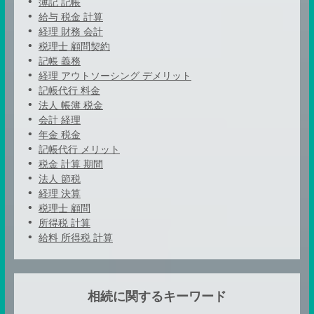
簿記 記帳
給与 税金 計算
経理 財務 会計
税理士 顧問契約
記帳 義務
経理 アウトソーシング デメリット
記帳代行 料金
法人 帳簿 税金
会計 経理
年金 税金
記帳代行 メリット
税金 計算 期間
法人 節税
経理 決算
税理士 顧問
所得税 計算
給料 所得税 計算
相続に関するキーワード