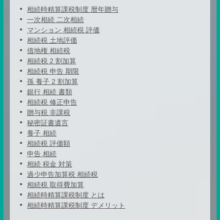
相続時精算課税制度 暦年贈与
一次相続 二次相続
マンション 相続税 評価
相続税 土地評価
借地権 相続税
相続税 2 割加算
相続税 申告 期限
孫 養子 2 割加算
銀行 相続 書類
相続税 修正申告
贈与税 非課税
秘密証書遺言
養子 相続
相続税 評価額
申告 相続
相続 税金 対策
過少申告加算税 相続税
相続税 取得費加算
相続時精算課税制度 とは
相続時精算課税制度 デメリット