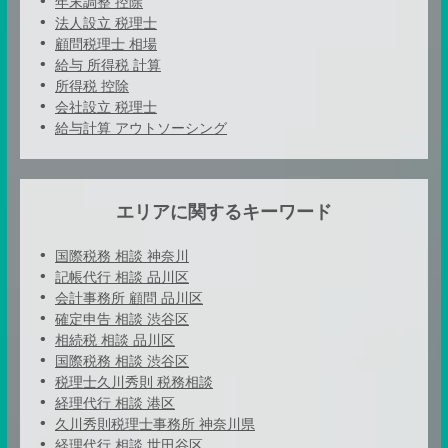
年末調整 控除
法人設立 税理士
顧問税理士 相場
給与 所得税 計算
所得税 控除
会社設立 税理士
給与計算 アウトソーシング
エリアに関するキーワード
国際税務 相談 神奈川
記帳代行 相談 品川区
会計事務所 顧問 品川区
確定申告 相談 渋谷区
相続税 相談 品川区
国際税務 相談 渋谷区
税理士久川秀則 税務相談
経理代行 相談 港区
久川秀則税理士事務所 神奈川県
経理代行 相談 世田谷区