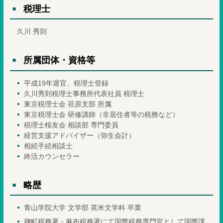
税理士
久川 秀則
所属団体・資格等
平成19年退官、税理士登録
久川秀則税理士事務所代表社員 税理士
東京税理士会 荏原支部 所属
東京税理士会 研修講師（非居住者等の税務など）
税理士桜友会 相談部 専門委員
経営支援アドバイザー（弥生会計）
相続手続相談士
終活カウンセラー
略歴
青山学院大学 文学部 英米文学科 卒業
麹町税務署・麻布税務署にて国際税務専門官として国際課