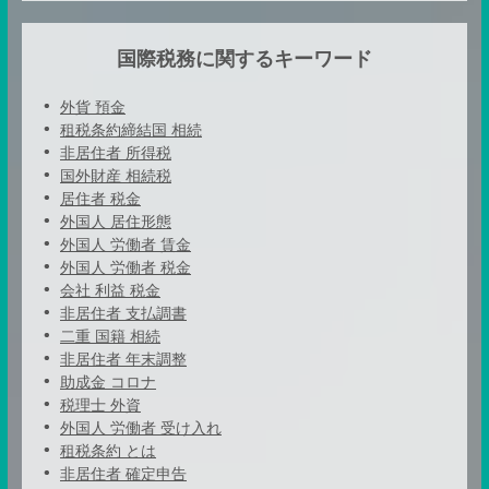
国際税務に関するキーワード
外貨 預金
租税条約締結国 相続
非居住者 所得税
国外財産 相続税
居住者 税金
外国人 居住形態
外国人 労働者 賃金
外国人 労働者 税金
会社 利益 税金
非居住者 支払調書
二重 国籍 相続
非居住者 年末調整
助成金 コロナ
税理士 外資
外国人 労働者 受け入れ
租税条約 とは
非居住者 確定申告