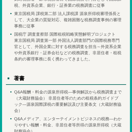
税、外資系企業、銀行・証券業の税務調査に従事
東京国税局 課税第二部 法人課税課 源泉所得税審理係長と
して、大企業の質疑対応、複雑困難な税務調査事例の審理
事務に従事
国税庁 調査査察部 国際租税戦略実態解明プロジェクト
東京国税局 調査第一部 外国法人調査部門の国際税務専門
官として、外国企業に対する税務調査を担当～外資系企業
や外資系銀行・証券会社などの税務調査、非居住者・租税
条約の審理事務に長く携わってきました。
著書
Q&A報酬・料金の源泉所得税―事例解説から税務調査まで
（大蔵財務協会） 非居住者等のための租税条約ガイドブ
ック―源泉国際課税の重要解説及び主要条文（大蔵財務協
会）
Q&Aメディア、エンターテイメントビジネスの税務―わか
りやすい報酬・料金、非居住者等所得の源泉所得税（大蔵
財務協会）