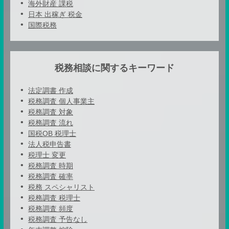
海外財産 課税
日本 出稼ぎ 税金
国際税務
税務相談に関するキーワード
法定調書 作成
税務調査 個人事業主
税務調査 対象
税務調査 流れ
国税OB 税理士
法人税申告書
税理士 変更
税務調査 時期
税務調査 確率
税務 スペシャリスト
税務調査 税理士
税務調査 頻度
税務調査 予告なし