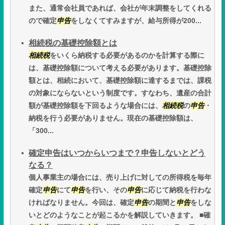
また、通常会社員であれば、会社が年末調整をしてくれる
ので確定
申告
をしなくてすみますが、給与所得が200...
相続税の基礎控除額とは
相続税
をいくら納税する必要があるのかを計算する際に
は、基礎控除額について考える必要があります。基礎控除
額とは、相続において、基礎控除額に達するまでは、課税
の対象にならないという制度です。すなわち、遺産の合計
額が基礎控除額を下回るような場合には、
相続税
の
申告
・
納税を行う必要がありません。現在の基礎控除額は、
「300...
確定申告はいつからいつまで？申告しないとどう
なる？
個人事業主の場合には、売り上げに対しての所得税を毎年
確定
申告
にて
申告
を行い、その
申告
に応じて納税を行わな
ければなりません。今回は、確定
申告
の期間と
申告
をしな
いとどのようなことが起こるかを解説していきます。 ■確