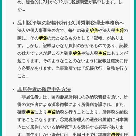
め、総合的に7月から12月に税務調査が集中します。し
か...
品川区平塚の記帳代行は久川秀則税理士事務所へ
法人や個人事業主の方で、毎年の確定
申告
や法人税
申告
の
際に、その
申告
の元となるものとして「記帳」がありま
す。しかし、記帳はかなり負担のかかるものであり、記帳
の仕方でミスが起こると確定
申告
や法人税
申告
にもミスが
起こります。そのようなことのないように記帳は確実に行
う必要があります。当事務所では「記帳代行」業務を行う
こと...
非居住者の確定申告方法
「非居住者」は、国内源泉所得にのみ納税義務を負い、所
得の支払者による源泉徴収により所得税を課され、また、
確定
申告
により
申告
納税を行うことにより、所得税を納税
することになります。①納税管理人の選任出国前に日本国
内にて居住している納税管理人を選任する必要がありま
す。選任をしない場合には、出国日までに準確定
申告
を行