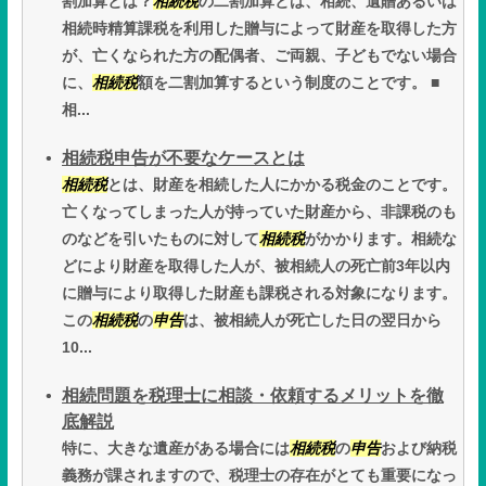
割加算とは？
相続税
の二割加算とは、相続、遺贈あるいは
相続時精算課税を利用した贈与によって財産を取得した方
が、亡くなられた方の配偶者、ご両親、子どもでない場合
に、
相続税
額を二割加算するという制度のことです。 ■
相...
相続税申告が不要なケースとは
相続税
とは、財産を相続した人にかかる税金のことです。
亡くなってしまった人が持っていた財産から、非課税のも
のなどを引いたものに対して
相続税
がかかります。相続な
どにより財産を取得した人が、被相続人の死亡前3年以内
に贈与により取得した財産も課税される対象になります。
この
相続税
の
申告
は、被相続人が死亡した日の翌日から
10...
相続問題を税理士に相談・依頼するメリットを徹
底解説
特に、大きな遺産がある場合には
相続税
の
申告
および納税
義務が課されますので、税理士の存在がとても重要になっ