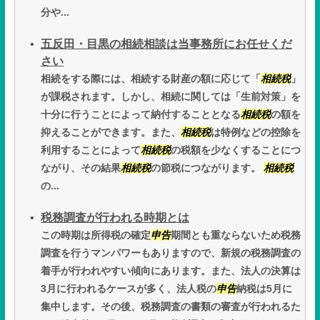
分や...
五反田・目黒の相続相談は当事務所にお任せくだ
さい
相続をする際には、相続する財産の額に応じて「
相続税
」
が課税されます。しかし、相続に関しては「生前対策」を
十分に行うことによって納付することとなる
相続税
の額を
抑えることができます。また、
相続税
は特例などの控除を
利用することによって
相続税
の税額を少なくすることにつ
ながり、その結果
相続税
の節税につながります。
相続税
の...
税務調査が行われる時期とは
この時期は所得税の確定
申告
期間とも重ならないため税務
調査を行うマンパワーもありますので、新規の税務調査の
着手が行われやすい傾向にあります。また、法人の決算は
3月に行われるケースが多く、法人税の
申告
納税は5月に
集中します。その後、税務調査の書類の審査が行われるた