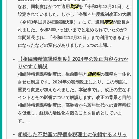
なお、同制度はかつて適用
期限
を「令和3年12月31日」と
設定されていました。しかし「令和４年度税制改正の大綱
（令和3年12月24日閣議決定）」にて、適用
期限
が延長さ
れました。令和3年いっぱいまでと定められていたのが2
年間延長され、「令和5年12月31日」まで利用できるよう
になったなどの変化がありました。2つの非課...
【相続時精算課税制度】2024年の改正内容をわか
りやすく解説
相続時精算課税制度は、生前贈与と
相続税
の課税を一体化
させた制度です。2024年の税制改正により、この制度に
重要な変更が加えられました。本記事では、改正の主なポ
イントとその影響について解説します。改正の背景と目的
相続時精算課税制度は、高齢者から若年世代への資産移転
を促進し、経済の活性化を図ることを目的としていま
す。...
相続した不動産の評価を税理士に依頼するメリッ