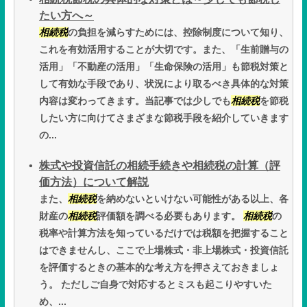
たい方へ～
相続税
の負担を減らすためには、控除制度について知り、
これを有効活用することが大切です。また、「生前贈与の
活用」「不動産の活用」「生命保険の活用」も節税対策と
して有効な手段であり、状況により取るべき具体的な対策
内容は変わってきます。当記事では少しでも
相続税
を節税
したい方に向けてさまざまな節税手段を紹介していきます
の...
株式や投資信託の相続手続きや相続税の計算（評
価方法）について解説
また、
相続税
を納めないといけない可能性がある以上、各
財産の
相続税
評価額を調べる必要もあります。
相続税
の
税率や計算方法を知っているだけでは税額を把握すること
はできませんし、ここで上場株式・非上場株式・投資信託
を評価するときの基本的な考え方を押さえておきましょ
う。 ただしご自身で対応するとミスも起こりやすいた
め、...