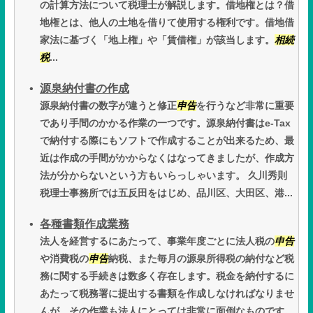
の計算方法について税理士が解説します。借地権とは？借
地権とは、他人の土地を借りて使用する権利です。借地借
家法に基づく「地上権」や「賃借権」が該当します。
相続
税
...
源泉納付書の作成
源泉納付書の数字が違うと修正
申告
を行うなど非常に重要
であり手間のかかる作業の一つです。源泉納付書はe-Tax
で納付する際にもソフトで作成することが出来るため、最
近は作成の手間がかからなくはなってきましたが、作成方
法が分からないという方もいらっしゃいます。 久川秀則
税理士事務所では五反田をはじめ、品川区、大田区、港...
各種書類作成業務
法人を経営するにあたって、事業年度ごとに法人税の
申告
や消費税の
申告
納税、また毎月の源泉所得税の納付など税
務に関する手続きは数多く存在します。税金を納付するに
あたって税務署に提出する書類を作成しなければなりませ
んが、その作業も法人にとっては非常に面倒なものです。