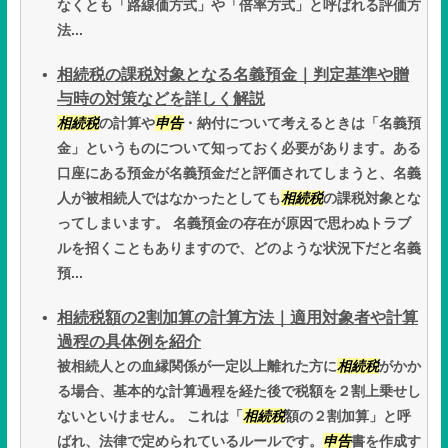
なくとも「路線価方式」や「倍率方式」と呼ばれる評価方
法...
相続税の課税対象となる名義預金｜判定基準や贈
与時の対策などを詳しく解説
相続税
の計算や
申告
・納付について考えるときは「名義預
金」というものについて知っておく必要があります。ある
口座にある預金が名義預金だと評価されてしまうと、名義
人が被相続人ではなかったとしても
相続税
の課税対象とな
ってしまいます。 名義預金の存在が原因で思わぬトラブ
ルを招くこともありますので、どのような状況下だと名義
預...
相続税額の2割加算の計算方法｜適用対象者や計算
過程の具体例を紹介
被相続人との血縁関係が一定以上離れた方に
相続税
がかか
る場合、基本的な計算過程を経た後で税額を２割上乗せし
ないといけません。 これは「
相続税
額の２割加算」と呼
ばれ、法律で定められているルールです。
申告
書を作成す