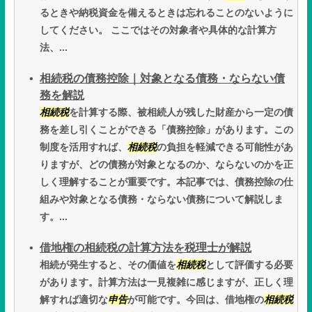
るときや納税資金を備えるときは忘れることのないように
してください。 ここではその対象者や具体的な計算方
法、...
相続税の債務控除｜対象となる債務・ならない債
務を解説
相続税
を計算する際、被相続人が残した財産から一定の債
務を差し引くことができる「債務控除」があります。この
制度を活用すれば、
相続税
の負担を軽減できる可能性があ
りますが、どの債務が対象となるのか、ならないのかを正
しく理解することが重要です。本記事では、債務控除の仕
組みや対象となる債務・ならない債務について解説しま
す。...
借地権の相続税の計算方法を税理士が解説
相続が発生すると、その価値を
相続税
として評価する必要
があります。計算方法は一見複雑に感じますが、正しく理
解すれば適切な
申告
が可能です。今回は、借地権の
相続税