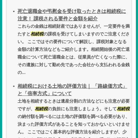
死亡退職金や弔慰金を受け取ったときは相続税に
注意！ 課税される要件と金額を紹介
これらの金銭は相続財産ではありませんが、一定要件を満
たすと
相続税
の課税を受けてしまいますのでご注意くださ
い。 ここではその要件について解説し、課税対象となる
金額の計算方法などもご紹介します。相続開始後の死亡退
職金について死亡退職金とは、従業員が亡くなった際に、
その遺族に対して勤め先であった会社から支払われる金銭
の...
相続税における土地の評価方法｜ 「路線価方式」
と「倍率方式」について
土地を相続するときは遺産分割の方法などにも注意が必要
ですが、
相続税
の負担にも注意しましょう。そして
相続税
の納付額を調べるには土地の評価額を調べる必要があり、
決まった評価方式があることを知っておかないといけませ
ん。 ここではごく基本的な評価方法を紹介しますが、少