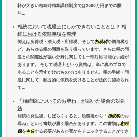
枠が大きい相続時精算課税制度では2500万円までの贈
与...
相続において税理士にしかできないこととは？ 相
続における依頼事項を整理
例えば所得税・法人税・所得税、そして
相続税
や贈与税な
ど、あらゆる税の問題を取り扱っています。さらに税の問
題との関連性が強い分野に関しても一部対応可能な手続が
あります。 そして税理士という資格は、単に税のプロで
あることを示すだけのものではありません。税の手続・問
題に関して、独占的に依頼を受けることが法的に認められ
て...
「相続税についてのお尋ね」が届いた場合の対処
法
相続の発生後、しばらくすると、税務署から「
相続税
のお
尋ね」という書類が届く場合があります。この書類は
相続
税
を
申告
する必要があるか否かをチェックすることができ