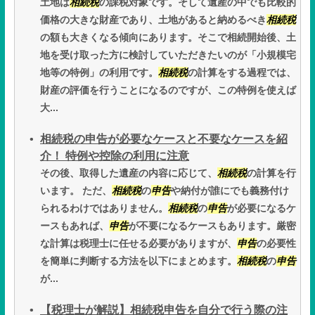
土地は
相続税
の課税対象です。そして遺産の中でも比較的
価格の大きな財産であり、土地があると納めるべき
相続税
の額も大きくなる傾向にあります。そこで相続開始後、土
地を受け取った方に検討していただきたいのが「小規模宅
地等の特例」の利用です。
相続税
の計算をする過程では、
財産の評価を行うことになるのですが、この特例を使えば
大...
相続税の申告が必要なケースと不要なケースを紹
介！ 特例や控除の利用に注意
その後、取得した遺産の内容に応じて、
相続税
の計算を行
います。 ただ、
相続税
の
申告
や納付が誰にでも義務付け
られるわけではありません。
相続税
の
申告
が必要になるケ
ースもあれば、
申告
が不要になるケースもあります。厳密
な計算は税理士に任せる必要がありますが、
申告
の必要性
を簡単に判断する方法を以下にまとめます。
相続税
の
申告
が...
【税理士が解説】相続税申告を自分で行う際の注