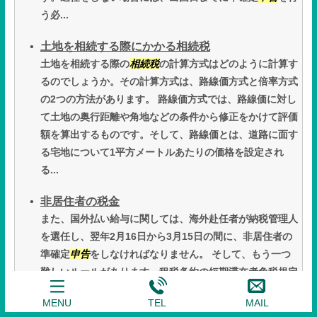
う必...
土地を相続する際にかかる相続税
土地を相続する際の
相続税
の計算方式はどのように計算す
るのでしょうか。その計算方式は、路線価方式と倍率方式
の2つの方法があります。 路線価方式では、路線価に対し
て土地の奥行距離や角地などの条件から修正をかけて評価
額を算出するものです。そして、路線価とは、道路に面す
る宅地について1平方メートルあたりの価格を設定され
る...
非居住者の税金
また、国外払い給与に関しては、海外赴任者が納税管理人
を選任し、翌年2月16日から3月15日の間に、非居住者の
準確定
申告
をしなければなりません。 そして、もう一つ
難しいルールがあります。租税条約の短期滞在者免税規定
です。このルールが適用される場合には、国外払い給与に
MENU
TEL
MAIL
関しては、日本法人がその国外払い給与を負担しない限...