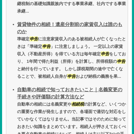
継税制の基礎知識親族内でする事業承継、社内でする事業
承継...
賃貸物件の相続！遺産分割前の家賃収入は誰のも
のか
準確定
申告
に注意家賃収入のある被相続人が亡くなったと
きは「準確定
申告
」に注意しましょう。 一定以上の家賃
収入（不動産所得）を得ている方は毎年確定
申告
をしてお
り、 1年間で得た利益（所得）を計算し、所得税額の
申告
と納付を行っています。 しかし課税期間の途中で亡くな
ることで、被相続人自身が
申告
および納税の義務を果...
自動車の相続で知っておきたいこと｜名義変更の
手続きや評価額の計算方法など
自動車の相続には名義変更や
相続税
の計算など、いくつか
の重要な作業が発生しますので、各場面で適切な対応をし
ていかなくてはなりません。当記事ではそのために知って
おきたい知識をまとめています。相続人が押さえておくべ