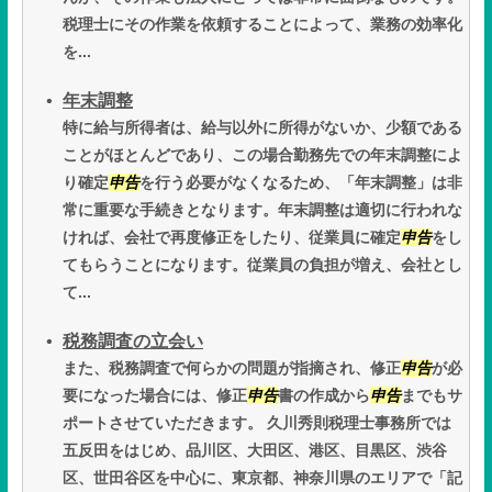
税理士にその作業を依頼することによって、業務の効率化
を...
年末調整
特に給与所得者は、給与以外に所得がないか、少額である
ことがほとんどであり、この場合勤務先での年末調整によ
り確定
申告
を行う必要がなくなるため、「年末調整」は非
常に重要な手続きとなります。年末調整は適切に行われな
ければ、会社で再度修正をしたり、従業員に確定
申告
をし
てもらうことになります。従業員の負担が増え、会社とし
て...
税務調査の立会い
また、税務調査で何らかの問題が指摘され、修正
申告
が必
要になった場合には、修正
申告
書の作成から
申告
までもサ
ポートさせていただきます。 久川秀則税理士事務所では
五反田をはじめ、品川区、大田区、港区、目黒区、渋谷
区、世田谷区を中心に、東京都、神奈川県のエリアで「記