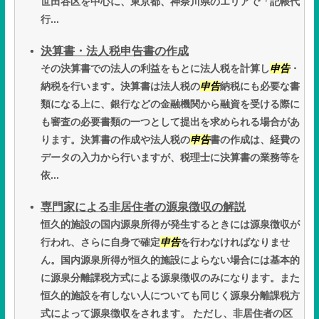
世田谷区を中心に、東京都、神奈川県のエリアで「記帳代
行...
決算書・法人税申告書の作成
その決算書での法人の利益をもとに法人税を計算し
申告
・
納税を行います。決算書は法人税の
申告
納税にも必要な書
類になる上に、銀行などの金融機関から融資を受ける際に
も審査の必要書類の一つとして提出を求められる場合があ
ります。決算書の作成や法人税の
申告
書の作成は、経費の
データの入力から行いますが、税理士に決算書の業務等を
依...
専門家による非居住者の源泉徴収の解説
恒久的施設の国内源泉所得が発生するときには源泉徴収が
行われ、さらに自身で確定
申告
を行わなければなりませ
ん。国内源泉所得が恒久的施設によらない場合には基本的
に源泉分離課税方式による源泉徴収のみになります。また
恒久的施設を有しない人についても同じく源泉分離課税方
式によって源泉徴収をされます。 ただし、非居住者の区