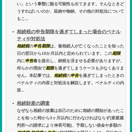
い」という事態に陥る可能性も出てきます。そんなときど
うすればいいのか、延納や物納、その他の対処法について
もこ...
相続税の申告期限を過ぎてしまった場合のペナル
ティや対処法
相続税
の
申告
期限
は、被相続人が亡くなったことを知った
日の翌日から10か月以内と定められています。この
期限
内に
申告
書を提出し、納税を済ませる必要がありますが、
何らかの理由で
期限
を過ぎてしまうケースも少なくありま
せん。本記事では、
相続税
の
申告
を過ぎてしまったときの
ペナルティの内容と対処法を解説します。ペナルティの内
容...
相続財産の調査
なぜなら相続の放棄は自己のために相続の開始があったこ
とを知った時から3ヶ月以内に行わなければならず(家庭裁
判所への請求により伸長可能)、予期しない借金や多額の