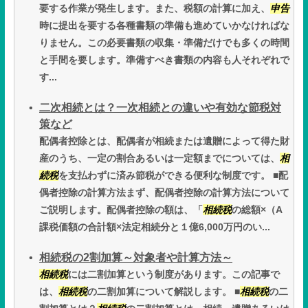
要する作業が発生します。また、税額の計算に加え、
申告
時に提出を要する各種書類の準備も進めていかなければな
りません。この必要書類の収集・準備だけでも多くの時間
と手間を要します。準備すべき書類の内容も人それぞれで
す...
二次相続とは？一次相続との違いや有効な節税対
策など
配偶者控除とは、配偶者が相続または遺贈によって得た財
産のうち、一定の割合あるいは一定額までについては、
相
続税
を支払わずに済み節税ができる便利な制度です。 ■配
偶者控除の計算方法まず、配偶者控除の計算方法について
ご説明します。配偶者控除の額は、「
相続税
の総額×（A
課税価額の合計額×法定相続分と１億6,000万円のい...
相続税の2割加算～対象者や計算方法～
相続税
には二割加算という制度があります。この記事で
は、
相続税
の二割加算について解説します。 ■
相続税
の二