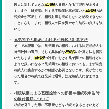
続人に対して大きな
相続税
の負担となる可能性がありま
す。また、総資産に対する不動産比率が高いと
相続税
の納
税資金が不足して、相続財産を売却しないと納税できない
ことになり、また、相続人の固有資金から納税の負担を強
いる...
兄弟間での相続における相続税の計算方法
そこで本記事では、兄弟間での相続における法定相続人や
特例控除の適用、そして具体的な
相続税
の計算方法を解説
いたします。
相続税
の計算における兄弟間での相続はどの
ような扱いになる？兄弟間での相続においても、まず法定
相続人に該当するかの確認が必要となります。親が亡くな
った場合の相続では兄弟は通常、法定相続人に含まれま
す。...
相続放棄による基礎控除への影響や相続税申告時
の添付書類について
相続が発生した際に不動産などを相続できるとはいえど