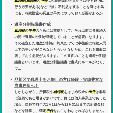
相続税
(
相続税
の
申告
は相続開始の翌日から10ヶ月以内に
行う必要がある)などで後に不利益を被ることを避ける為
にも、相続財産の調査は早めにやっておく必要があるか...
遺産分割協議書作成
相続税
の
申告
のためには前提として、それ以前に各相続人
の間で遺産の分割が確定していることが必要になります。
その確定した遺産分割も口約束だけでは事後的に相続人同
士での争いが起こらないともいえないため、これを書面に
残しておく必要があります。この書面のことを遺産分割協
議書といいます。遺産分割協議書は書式にルールがなく、
ワ...
品川区で税理士をお探しの方は経験・実績豊富な
当事務所へ！
しかしながら、所得税や
相続税
をはじめ税金の
申告
は非常
に複雑である場合が多いです。例えば個人事業主であった
場合、自身で前年の1月1日から12月31日までの所得金額
などを計算し、確定
申告
をおこなわなければなりません。