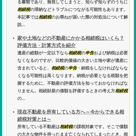
る書類であり、無視してしまうと、知らず知らずのうちに
相続税
の滞納などトラブルにつながる可能性もあります。
本記事では
相続税
のお尋ねが届いた際の対処法について解
説...
家や土地などの不動産にかかる相続税はいくら？
評価方法・計算方式を紹介
遺産の総額が一定以下なら
相続税
の
申告
および納税は必要
なくなるのですが、比較的価値の大きい土地や家が遺産に
含まれていると、
相続税
の
申告
・納税をしなければならな
くなる可能性は高くなります。納税が必要となる税額を把
握するために、不動産の評価方法を知っておかなければな
りません。相続財産の価額を評価するときの考え方
相続税
の...
現在不動産を所有している方へ～今からできる相
続税対策とは～
所有している不動産は
相続税
の課税対象です。そこで価額
の大きな物件を持ったまま亡くなられてしまったとき、相