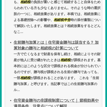
も、
相続税
の負担が重いと感じて相続すること自体をため
らわれている方も少なくありません。そのような時の選択
肢の一つに、相続放棄があります。本稿では、相続放棄に
よる基礎控除への影響や、
相続税
申告
時の添付書類につい
て解説いたします。相続放棄とは？相続放棄をするとどん
なこ...
生前贈与加算とは｜住宅資金贈与は該当する？ 加
算対象の贈与と相続税の計算について
一方で亡くなるまで財産を保有し続け、相続によりその財
産が他人に受け継がれたときは
相続税
が課税されます。基
本的にはこのような区分で課税される税金が分けられてい
るのですが、贈与税が課税される生前の贈与であっても、
一部
相続税
が課税されることがあります。 これを「生前
贈与加算」と呼びます。当記事ではこの生前贈与加算の
ル...
住宅資金贈与の非課税制度について｜ 節税効果や
適用条件、注意点について解説