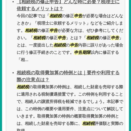
【相続税の修正申告】どんな時に必要？税理士に
依頼するメリットは？
今回の記事では「
相続税
の修正
申告
が必要な場合はどんな
ときか」「税理士に依頼するメリット」などをご紹介しま
す。
相続税
の修正
申告
が必要な方は、ぜひ参考にしてくだ
さい。「
相続税
の修正
申告
」とは？「
相続税
の修正
申告
」
とは、一度提出した
相続税
の
申告
内容に誤りがあった場合
に行う修正手続きのことです。
申告
期限
以内に修正する
「相...
相続税の取得費加算の特例とは｜要件や利用する
際の注意点は？
相続税
の取得費加算の特例は、相続した財産を売却する際
に適用される税制優遇措置です。この特例を利用すること
で、相続人の譲渡所得税を軽減できるでしょう。本記事で
は、この特例の概要や適用要件、注意点について解説して
いきます。取得費加算の特例の概要取得費加算の特例と
は、相続した財産を売却する際に、
相続税
評価額と実際の
取得...