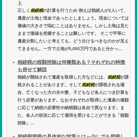
ト
正しく
相続税
の計算を行うため 例えば相続人が2人いて、
遺産が土地と現金であったとしましょう。現金については
価値の大きさで悩むことはありません。しかし土地は見た
ままで価値を把握することは難しいです。 そこで平等に
遺産分割したいと考えても、どう分けるべきなのかが見え
てきません。一方で土地が5,000万円であると分かっ...
相続税の税額控除は何種類ある？それぞれの特徴
も併せて解説
相続が開始されて遺産を取得した方などには、
相続税
が課
税されることがあります。そして
相続税
が課税される場
合、亡くなった方の夫や妻、子どもなど各人につき計算を
行う必要があります。なおそれぞれが取得した遺産の価額
に応じて納税の必要性や納税額は各自で異なります。ま
た、各人の状況に応じて適用を受けることができる「税額
控除」...
相続税節税の具体的な対策とは～少しでも節税し