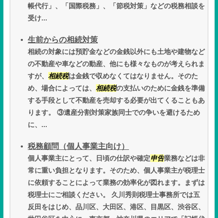
帳代行」、「国際税務」、「節税対策」などの税務相談を
受け...
生前からの相続対策
相続の対象には預貯金などの金銭以外にも土地や建物など
の不動産や車などの動産、他にも様々なものが考えられま
すが、
相続税
は金銭で収めなくてはなりません。そのた
め、場合によっては、
相続税
の支払いのために金銭を準備
する手段として不動産を売却する必要が出てくることもあ
ります。 ③遺産分割対策家族同士での争いを避けるため
に、...
税務顧問（個人事業主向け）
個人事業主にとって、日頃の仕訳や確定
申告
業務などは非
常に重い負担となります。そのため、個人事業主が税理士
に依頼することによって業務の効率化が図れます。まずは
税理士にご相談ください。 久川秀則税理士事務所では五
反田をはじめ、品川区、大田区、港区、目黒区、渋谷区、