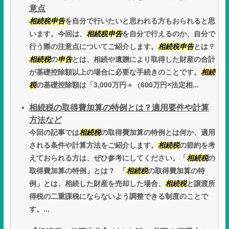
意点
相続税
申告
を自分で行いたいと思われる方もおられると思
います。今回は、
相続税
申告
を自分で行えるのか、自分で
行う際の注意点についてご紹介します。
相続税
申告
とは？
相続税
の
申告
とは、相続や遺贈により取得した財産の合計
が基礎控除額以上の場合に必要な手続きのことです。
相続
税
の基礎控除額は「3,000万円＋（600万円×法定相...
相続税の取得費加算の特例とは？適用要件や計算
方法など
今回の記事では
相続税
の取得費加算の特例とは何か、適用
される条件や計算方法をご紹介します。
相続税
の節約を考
えておられる方は、ぜひ参考にしてください。「
相続税
の
取得費加算の特例」とは？ 「
相続税
の取得費加算の特
例」とは、相続した財産を売却した場合、
相続税
と譲渡所
得税の二重課税にならないよう調整できる制度のことで
す。...