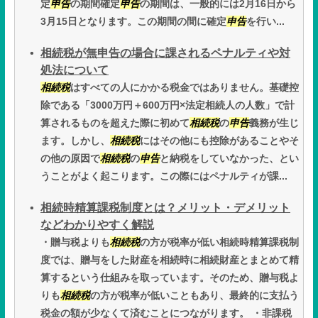
定
申告
の期間確定
申告
の期間は、一般的には2月16日から
3月15日となります。この期間の間に確定
申告
を行い...
相続税が無申告の場合に課されるペナルティや対
処法について
相続税
はすべての人にかかる税金ではありません。基礎控
除である「3000万円＋600万円×法定相続人の人数」で計
算されるものを超えた際に初めて
相続税
の
申告
義務が生じ
ます。しかし、
相続税
にはその他にも控除があることやそ
の他の原因で
相続税
の
申告
と納税をしていなかった、とい
うことがよく起こります。この際にはペナルティが課...
相続時精算課税制度とは？メリット・デメリット
などわかりやすく解説
・贈与税よりも
相続税
の方が税率が低い相続時精算課税制
度では、贈与をした財産を相続時に相続財産とまとめて精
算するという仕組みを取っています。そのため、贈与税よ
りも
相続税
の方が税率が低いこともあり、最終的に支払う
税金の額が少なくて済むことにつながります。 ・非課税