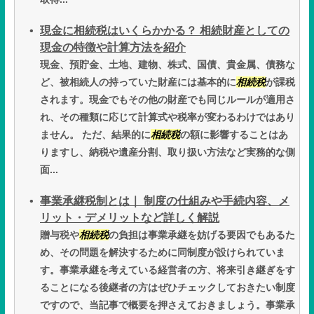
現金に相続税はいくらかかる？ 相続財産としての
現金の特徴や計算方法を紹介
現金、預貯金、土地、建物、株式、国債、貴金属、債務な
ど、被相続人の持っていた財産には基本的に
相続税
が課税
されます。現金でもその他の財産でも同じルールが適用さ
れ、その種類に応じて計算式や税率が変わるわけではあり
ません。 ただ、結果的に
相続税
の額に影響することはあ
りますし、納税や遺産分割、取り扱い方法など実務的な側
面...
事業承継税制とは｜ 制度の仕組みや手続内容、メ
リット・デメリットなど詳しく解説
贈与税や
相続税
の負担は事業承継を妨げる要因でもあるた
め、その問題を解決するために同制度が設けられていま
す。事業承継を考えている経営者の方、将来引き継ぎをす
ることになる後継者の方はぜひチェックしておきたい制度
ですので、当記事で概要を押さえておきましょう。事業承