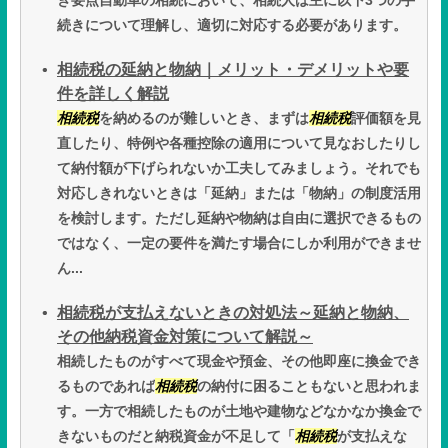
き要点自動車の相続において、相続人は主に以下3つの手
続きについて理解し、適切に対応する必要があります。
相続税の延納と物納｜メリット・デメリットや要
件を詳しく解説
相続税
を納めるのが難しいとき、まずは
相続税
評価額を見
直したり、特例や各種控除の適用について見なおしたりし
て納付額が下げられないか工夫してみましょう。それでも
対応しきれないときは「延納」または「物納」の制度活用
を検討します。ただし延納や物納は自由に選択できるもの
ではなく、一定の要件を満たす場合にしか利用ができませ
ん...
相続税が支払えないときの対処法～延納と物納、
その他納税資金対策について解説～
相続したものがすべて現金や預金、その他即座に換金でき
るものであれば
相続税
の納付に困ることもないと思われま
す。一方で相続したものが土地や建物などなかなか換金で
きないものだと納税資金が不足して「
相続税
が支払えな